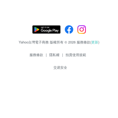
Yahoo台灣電子商務 版權所有 © 2026 服務條款(
更新
)
服務條款
|
隱私權
|
拍賣使用規範
交易安全