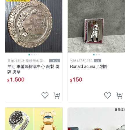
童年福利社 棄標黑名單&
Y3618750378
1694
35
負評
早期 軍備局採購中心 銅製 獎
Ronald acuna jr.別針
牌 獎章
1,500
150
$
$