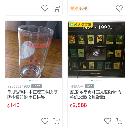
競標
剩5天
超人氣賣家
Y9368621988
音樂人生
1077
635
早期玻璃杯 中正理工學院 班
歷屆"冬季奧林匹克運動會"海
隊指揮部贈 生日快樂
報紀念章(金屬徽章)
140
2,888
$
$