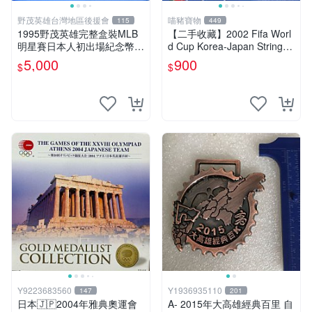
野茂英雄台灣地區後援會
喵豬寶物
115
449
1995野茂英雄完整盒裝MLB
【二手收藏】2002 Fifa Worl
明星賽日本人初出場紀念幣，
d Cup Korea-Japan StringTi
999純銀
e／2002年國際足總世界盃
5,000
900
$
$
（韓國／日本）官方授權繫繩
領結紀念徽章
Y9223683560
Y1936935110
147
201
日本🇯🇵2004年雅典奧運會
A- 2015年大高雄經典百里 自