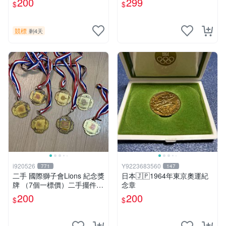
200
299
$
$
競標
剩4天
i920526
Y9223683560
771
147
二手 國際獅子會Lions 紀念獎
日本🇯🇵1964年東京奧運紀
牌 （7個一標價）二手擺件
念章
二手獎牌 早期獎牌 背景
200
200
$
$