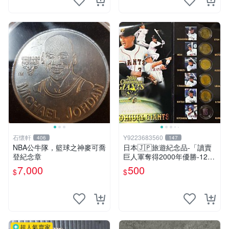
石懷軒
Y9223683560
406
147
NBA公牛隊，籃球之神麥可喬
日本🇯🇵旅遊紀念品-「讀賣
登紀念章
巨人軍奪得2000年優勝-12位
教練球員紀念徽章」
7,000
500
$
$
超人氣賣家