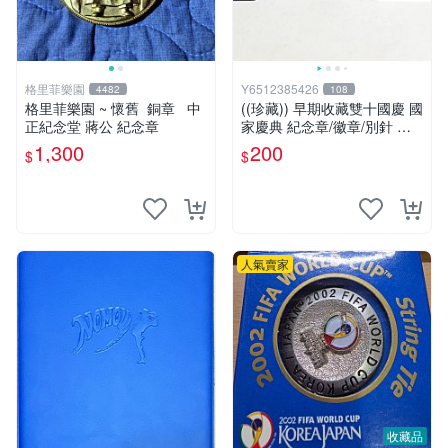
格里菲樂園
Y6512385426
4482
108
格里菲樂園 ~ 懷舊 銅章 中
((珍藏)) 早期收藏雙十國慶 國
正紀念堂 蔣公 紀念章
家慶典 紀念章/徽章/別針 罕
見收藏品
1,300
200
$
$
人氣賣家
收藏品