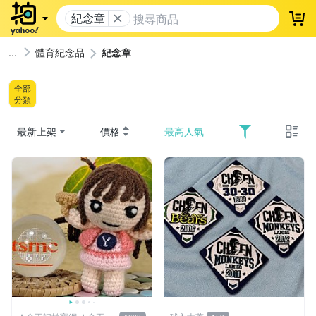
紀念章
登
體育紀念品
紀念章
全部
分類
最新上架
價格
最高人氣