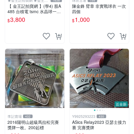
★金王記拍寶網 ★金王記
球衣古著
1638
159
拍寶趣
【 金王記拍寶網 】(學4) 股A
陳金鋒 臂章 非實戰球衣 一次
485 台積電 tsmc 水晶球一顆
四個
罕件稀有
3,800
1,000
$
$
近全新
李記賣場
Y9925293223
432
430
2016陽明山超級馬拉松完賽
ASics Relay2023 亞瑟士接力
獎牌一枚。200起標
賽 完賽獎牌