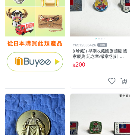
Y6512385426
108
((珍藏)) 早期收藏國旗國慶 國
家慶典 紀念章/徽章/別針 罕
見收藏品
200
$