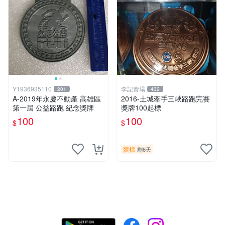
Y1936935110
李記賣場
201
432
A-2019年永慶不動產 高雄區
2016-土城牽手三峽路跑完賽
第一屆 公益路跑 紀念獎牌
獎牌100起標
100
100
$
$
競標
剩6天