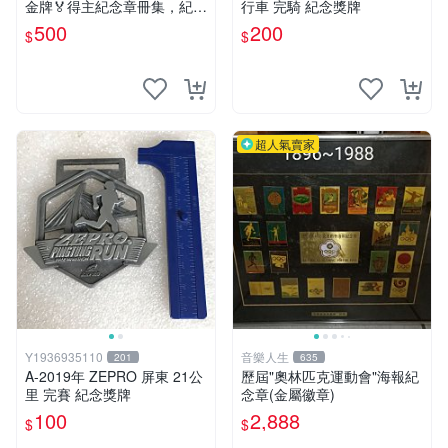
金牌🏅得主紀念章冊集，紀念
行車 完騎 紀念獎牌
章共15枚
500
200
$
$
超人氣賣家
Y1936935110
音樂人生
201
635
A-2019年 ZEPRO 屏東 21公
歷屆"奧林匹克運動會"海報紀
里 完賽 紀念獎牌
念章(金屬徽章)
100
2,888
$
$