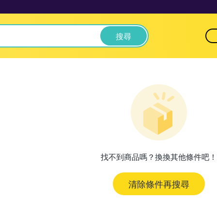
搜尋
找不到商品嗎？換換其他條件吧！
清除條件再搜尋