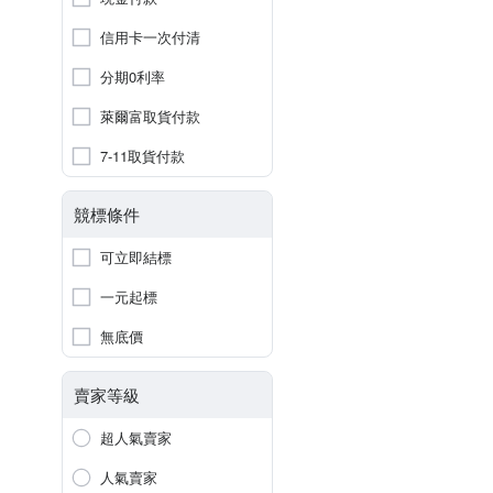
信用卡一次付清
分期0利率
萊爾富取貨付款
7-11取貨付款
競標條件
可立即結標
一元起標
無底價
賣家等級
超人氣賣家
人氣賣家