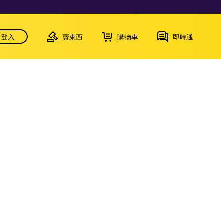
登入
賣東西
購物車
即時通