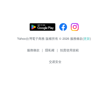
Yahoo台灣電子商務 版權所有 © 2026 服務條款(
更新
)
服務條款
|
隱私權
|
拍賣使用規範
交易安全