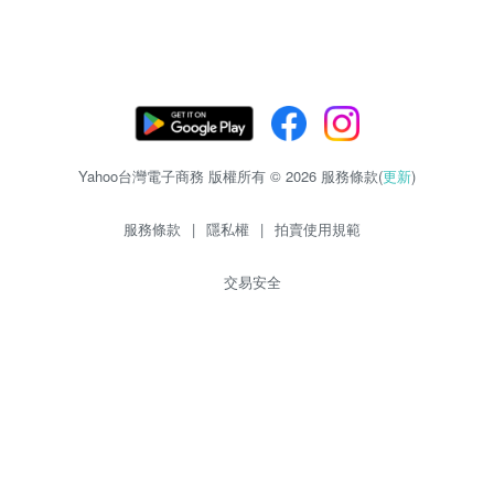
Yahoo台灣電子商務 版權所有 © 2026 服務條款(
更新
)
服務條款
|
隱私權
|
拍賣使用規範
交易安全