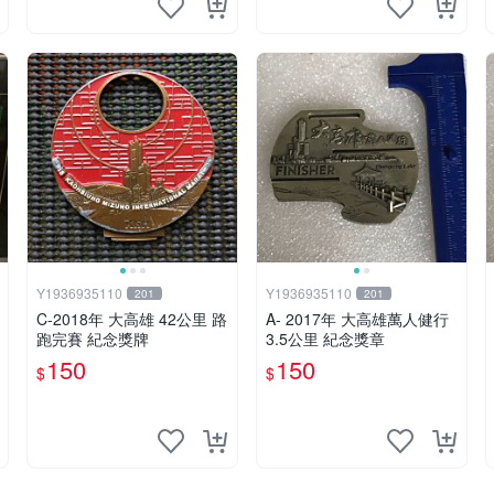
Y1936935110
Y1936935110
201
201
C-2018年 大高雄 42公里 路
A- 2017年 大高雄萬人健行
跑完賽 紀念獎牌
3.5公里 紀念獎章
150
150
$
$