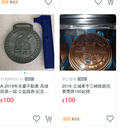
競標
剩3天
Y1936935110
李記賣場
201
432
A-2019年永慶不動產 高雄
2016-土城牽手三峽路跑完
區第一屆 公益路跑 紀念獎
賽獎牌100起標
牌
100
100
$
$
競標
剩5天