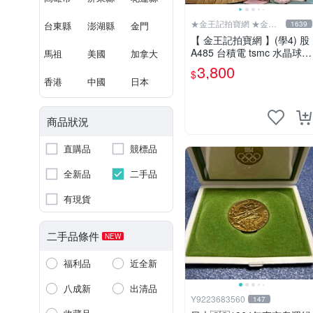
★金王記拍寶網 ★金王
台東縣
澎湖縣
金門
1639
記拍寶趣
【 金王記拍寶網 】(學4) 股
A485 台積電 tsmc 水晶球一
馬祖
美國
加拿大
顆 罕件稀有
3,800
$
香港
中國
日本
商品狀況
直購品
競標品
全新品
二手品
有現貨
二手品條件
NEW
福利品
近全新
八成新
出清品
Y9223683560
147