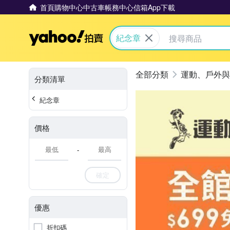
首頁
購物中心
中古車
帳務中心
信箱
App下載
Yahoo拍賣
紀念章
運動、戶外與
分類清單
紀念章
價格
-
確定
優惠
折扣碼