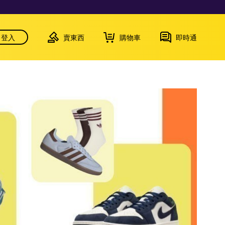
登入
賣東西
購物車
即時通