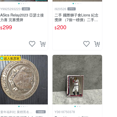
Y9925293223
i920526
430
771
ASics Relay2023 亞瑟士接
二手 國際獅子會Lions 紀念
力賽 完賽獎牌
獎牌 （7個一標價）二手擺
件 二手獎牌 早期獎牌 背景
299
200
$
$
超人氣賣家
童年福利社 棄標黑名單&
Y3618750378
1694
負評