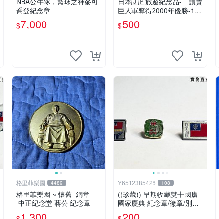
NBA公牛隊，籃球之神麥可
日本🇯🇵旅遊紀念品-「讀賣
喬登紀念章
巨人軍奪得2000年優勝-12
位教練球員紀念徽章」
7,000
500
$
$
格里菲樂園
Y6512385426
4489
108
格里菲樂園 ~ 懷舊 銅章
((珍藏)) 早期收藏雙十國慶
中正紀念堂 蔣公 紀念章
國家慶典 紀念章/徽章/別針
罕見收藏品
1,300
200
$
$