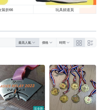
女裝折66
玩具頻道頁
最高人氣
價格
時間
近全新