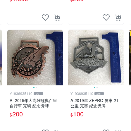
Y1936935110
Y1936935110
201
201
A- 2015年大高雄經典百里
A-2019年 ZEPRO 屏東 21
自行車 完騎 紀念獎牌
公里 完賽 紀念獎牌
200
100
$
$