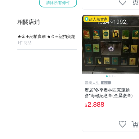
清除所有條件
超人氣賣家
相關店鋪
★金王記拍寶網 ★金王記拍寶趣
1件商品
音樂人生
635
歷屆"冬季奧林匹克運動
會"海報紀念章(金屬徽章)
2,888
$