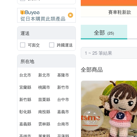
賽車鞋新款
全部
運送
(25)
可面交
跨國運送
1 ~ 25 筆結果
所在地
全部商品
台北市
新北市
基隆市
宜蘭縣
桃園市
新竹市
新竹縣
苗栗縣
台中市
彰化縣
南投縣
嘉義市
嘉義縣
雲林縣
台南市
高雄市
屏東縣
花蓮縣