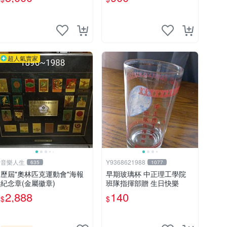
盃（韓國／日本）官方授權
繫繩領結紀念徽章
超人氣賣家
音樂人生
Y9368621988
635
1077
歷屆"奧林匹克運動會"海報
早期玻璃杯 中正理工學院
紀念章(金屬徽章)
班隊指揮部贈 生日快樂
2,888
140
$
$