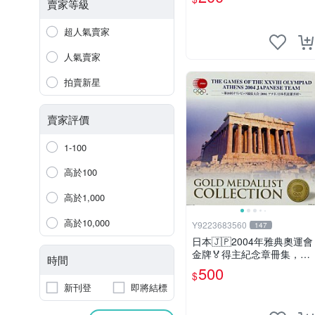
賣家等級
超人氣賣家
人氣賣家
拍賣新星
賣家評價
1-100
高於100
高於1,000
高於10,000
Y9223683560
147
日本🇯🇵2004年雅典奧運會
金牌🏅得主紀念章冊集，紀
時間
念章共15枚
500
$
新刊登
即將結標