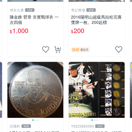
球衣古著
李記賣場
159
432
陳金鋒 臂章 非實戰球衣 一
2016陽明山超級馬拉松完賽
次四個
獎牌一枚。200起標
1,000
200
$
$
競標
剩3天
石懷軒
Y9223683560
406
147