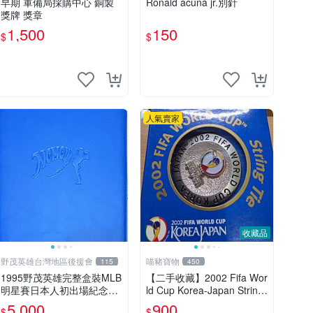
早期 軍備局採購中心 銅製
Ronald acuna jr.別針
獎牌 獎章
1,500
150
$
$
人氣賣家
收藏品
野茂英雄台灣地區後援會
喵豬寶物
115
450
1995野茂英雄完整盒裝MLB
【二手收藏】2002 Fifa Wor
明星賽日本人初出場紀念
ld Cup Korea-Japan String
幣，999純銀
Tie／2002年國際足總世界
5,000
900
$
$