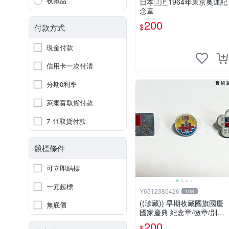
收藏品
日本🇯🇵1964年東京奧運紀
念章
200
$
付款方式
現金付款
信用卡一次付清
分期0利率
萊爾富取貨付款
7-11取貨付款
競標條件
可立即結標
一元起標
Y6512385426
108
((珍藏)) 早期收藏國旗國慶
無底價
國家慶典 紀念章/徽章/別針
罕見收藏品
200
$