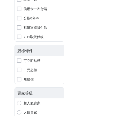
信用卡一次付清
分期0利率
萊爾富取貨付款
7-11取貨付款
競標條件
可立即結標
一元起標
無底價
賣家等級
超人氣賣家
人氣賣家