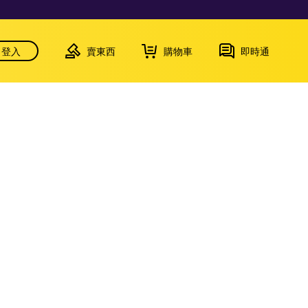
登入
賣東西
購物車
即時通