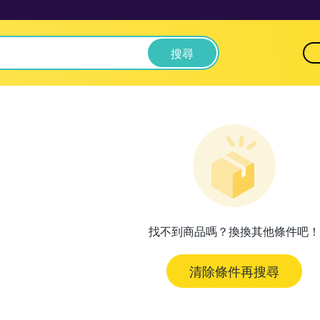
搜尋
找不到商品嗎？換換其他條件吧！
清除條件再搜尋