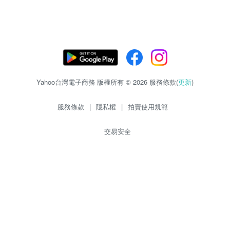
Yahoo台灣電子商務 版權所有 © 2026 服務條款(
更新
)
服務條款
|
隱私權
|
拍賣使用規範
交易安全