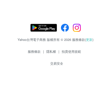
Yahoo台灣電子商務 版權所有 © 2026 服務條款(
更新
)
服務條款
|
隱私權
|
拍賣使用規範
交易安全