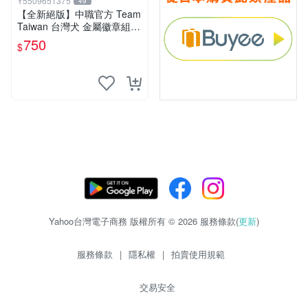
Y5509651375
49
【全新絕版】中職官方 Team
Taiwan 台灣犬 金屬徽章組
(三入裝) / 12強 冠亞賽 中華
750
$
隊 紀念徽章 棒球周邊
Yahoo台灣電子商務 版權所有 © 2026 服務條款(
更新
)
服務條款
|
隱私權
|
拍賣使用規範
交易安全