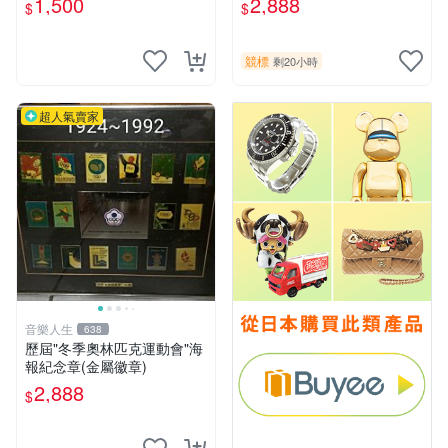
1,500
2,888
$
$
競標
剩20小時
超人氣賣家
音樂人生
638
歷屆"冬季奧林匹克運動會"海
報紀念章(金屬徽章)
2,888
$