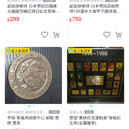
貳拾肆世界棒球便利店
貳拾肆世界棒球便利店
10556
10556
貳拾肆棒球-日本帶回日職棒
貳拾肆棒球-日本帶回高校野
火腿陽岱鋼亞洲日紀念章兩個
球100週年大會甲子園球場紀
一組
念幣
299
750
$
$
超人氣賣家
超人氣賣家
童年福利社 棄標黑名單&
音樂人生
1699
638
負評
早期 軍備局採購中心 銅製 獎
歷屆"奧林匹克運動會"海報紀
牌 獎章
念章(金屬徽章)