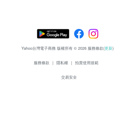
Yahoo台灣電子商務 版權所有 © 2026 服務條款(
更新
)
服務條款
|
隱私權
|
拍賣使用規範
交易安全