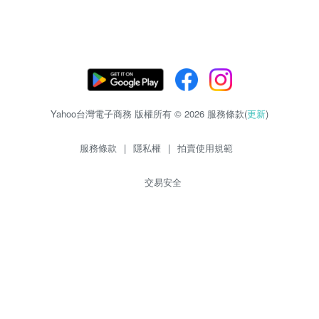
Yahoo台灣電子商務 版權所有 © 2026 服務條款(
更新
)
服務條款
|
隱私權
|
拍賣使用規範
交易安全