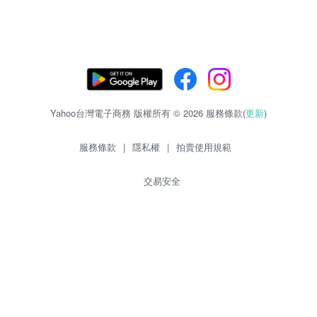
Yahoo台灣電子商務 版權所有 © 2026 服務條款(
更新
)
服務條款
|
隱私權
|
拍賣使用規範
交易安全