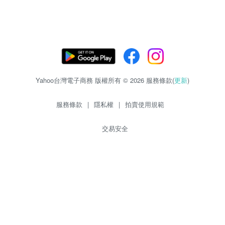
Yahoo台灣電子商務 版權所有 © 2026 服務條款(
更新
)
服務條款
|
隱私權
|
拍賣使用規範
交易安全