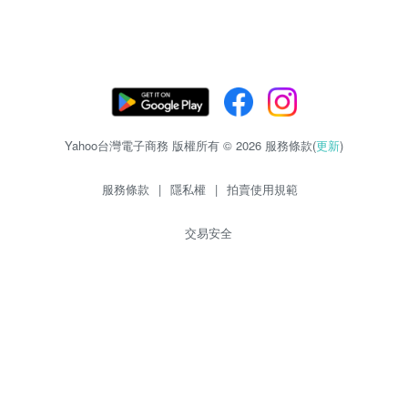
Yahoo台灣電子商務 版權所有 © 2026 服務條款(
更新
)
服務條款
|
隱私權
|
拍賣使用規範
交易安全