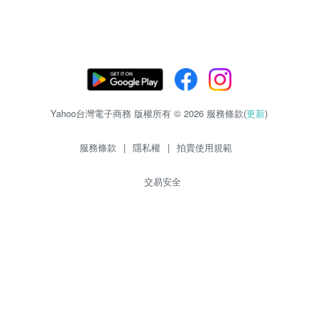
Yahoo台灣電子商務 版權所有 © 2026 服務條款(
更新
)
服務條款
|
隱私權
|
拍賣使用規範
交易安全