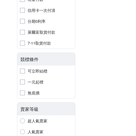
信用卡一次付清
分期0利率
萊爾富取貨付款
7-11取貨付款
競標條件
可立即結標
一元起標
無底價
賣家等級
超人氣賣家
人氣賣家