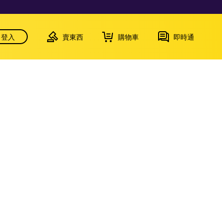
登入
賣東西
購物車
即時通