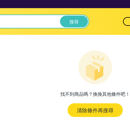
搜尋
找不到商品嗎？換換其他條件吧！
清除條件再搜尋