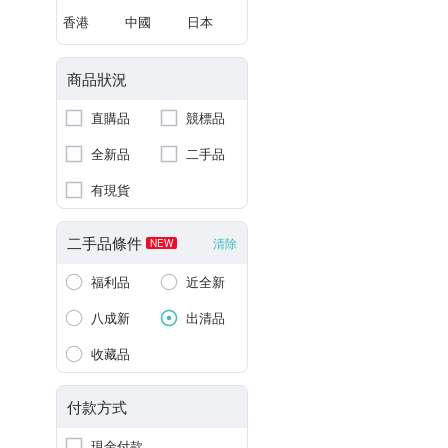
香港
中國
日本
商品狀況
直購品
競標品
全新品
二手品
有現貨
二手品條件
清除
NEW
福利品
近全新
八成新
出清品
收藏品
付款方式
現金付款