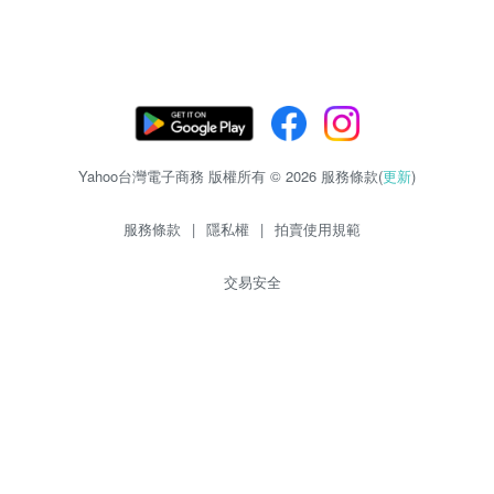
Yahoo台灣電子商務 版權所有 © 2026 服務條款(
更新
)
服務條款
|
隱私權
|
拍賣使用規範
交易安全