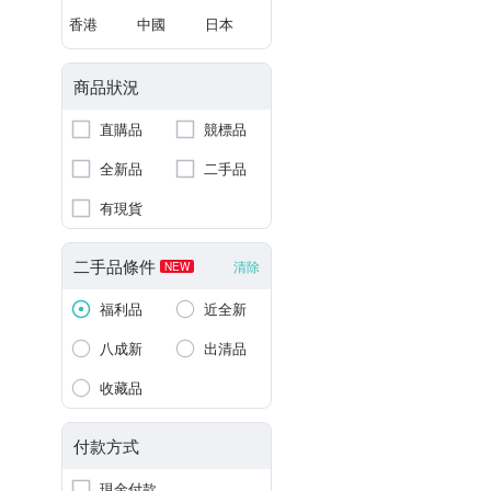
香港
中國
日本
商品狀況
直購品
競標品
全新品
二手品
有現貨
二手品條件
清除
NEW
福利品
近全新
八成新
出清品
收藏品
付款方式
現金付款