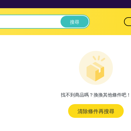
搜尋
找不到商品嗎？換換其他條件吧！
清除條件再搜尋