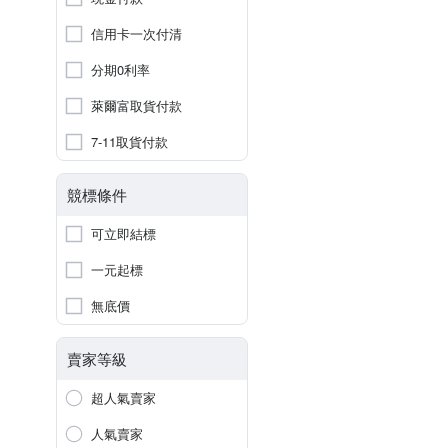
信用卡一次付清
分期0利率
萊爾富取貨付款
7-11取貨付款
競標條件
可立即結標
一元起標
無底價
賣家等級
超人氣賣家
人氣賣家