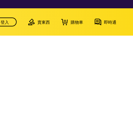
登入
賣東西
購物車
即時通