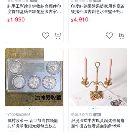
新穎禮物百貨
新穎禮物百貨
40
40
純手工彩繪黃銅收納盒擺件印
印度純銅果盤果籃家用客廳茶
度首飾盒糖果罐創意復古家居
幾擺件復古創意水果籃子托盤
裝飾擺設
擺件
1,990
4,910
$
$
Y3025003596
新穎禮物百貨
40
農村收來一 袁世凱高帽飛龍
浪漫法式中古風黃銅燭臺餐廳
共和獎章老銀元銀幣五枚古董
擺件復古輕奢桌面裝飾蠟燭臺
收藏品 MZ21
擺件