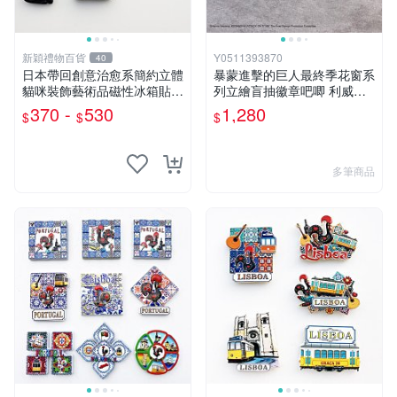
新穎禮物百貨
Y0511393870
40
日本帶回創意治愈系簡約立體
暴蒙進擊的巨人最終季花窗系
貓咪裝飾藝術品磁性冰箱貼收
列立繪盲抽徽章吧唧 利威爾
藏伴手禮
官谷
370 -
530
1,280
$
$
$
多筆商品