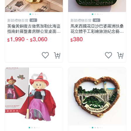
新穎禮物百貨
新穎禮物百貨
40
40
英倫黃銅復古做舊加勒比海盜
馬來西國花亞沙巴婆羅洲扶桑
指南針羅盤書房辦公室桌面擺
花立體手工彩繪旅游紀念藝術
設
品冰箱貼
1,990 -
3,060
380
$
$
$