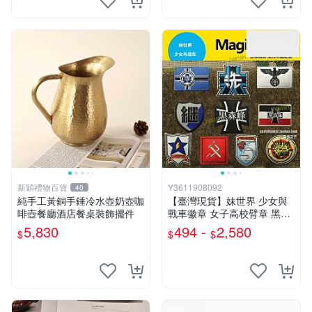
新穎禮物百貨
Y3611908092
40
純手工黃銅手錘冷水壺奶壺咖
【臺灣現貨】妹世界 少女與
啡壺餐廳酒店餐桌裝飾擺件
戰車徽章 女子高校臂章 黑森
峰 大洗 繼續 魔鬼氈章T12
5,830
494 -
2,580
$
$
$