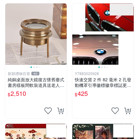
新穎禮物百貨
Y7883025928
40
純銅桌面放大鏡復古懷舊臺式
快速交貨 2 件 82 毫米 2 孔發
書房樣板間軟裝道具送老人禮
動機罩引導徽標徽章標誌更換
物帶木盒
前後罩後備箱適用於 BMW 新
2,510
425
$
$