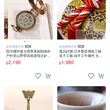
新穎禮物百貨
新穎禮物百貨
40
40
西洋擺件復古懷舊黃銅指南針
孤品好物 日本製造傳統工藝
戶外登山野營高精度指北針羅
張子工藝 純手工牛擺件 生肖
盤
丑牛擺設
2,190
1,980
$
$