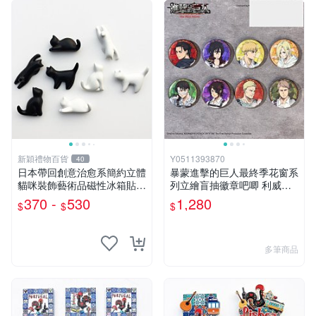
新穎禮物百貨
Y0511393870
40
日本帶回創意治愈系簡約立體
暴蒙進擊的巨人最終季花窗系
貓咪裝飾藝術品磁性冰箱貼收
列立繪盲抽徽章吧唧 利威爾
藏伴手禮
官谷
370 -
530
1,280
$
$
$
多筆商品