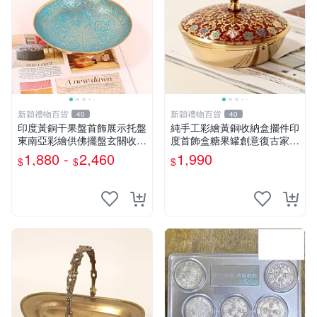
新穎禮物百貨
新穎禮物百貨
40
40
印度黃銅干果盤首飾展示托盤
純手工彩繪黃銅收納盒擺件印
東南亞彩繪供佛擺盤玄關收納
度首飾盒糖果罐創意復古家居
碗
裝飾擺設
1,880 -
2,460
1,990
$
$
$