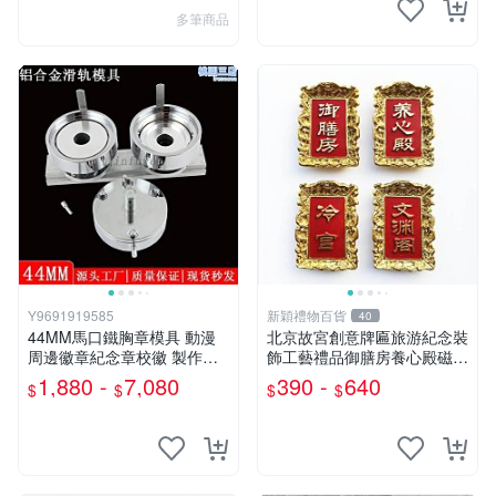
多筆商品
Y9691919585
新穎禮物百貨
40
44MM馬口鐵胸章模具 動漫
北京故宮創意牌匾旅游紀念裝
周邊徽章紀念章校徽 製作設
飾工藝禮品御膳房養心殿磁性
備 機器模具
冰箱貼
1,880 -
7,080
390 -
640
$
$
$
$