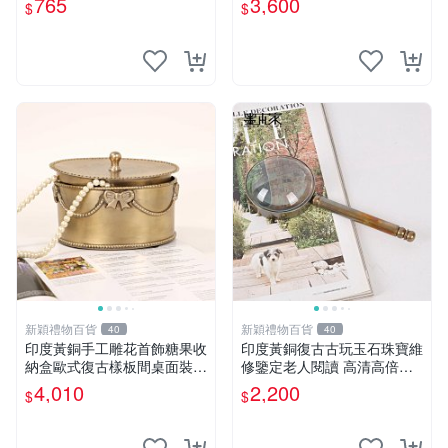
765
3,600
$
$
新穎禮物百貨
新穎禮物百貨
40
40
印度黃銅手工雕花首飾糖果收
印度黃銅復古古玩玉石珠寶維
納盒歐式復古樣板間桌面裝飾
修鑒定老人閱讀 高清高倍放
擺件
大鏡
4,010
2,200
$
$