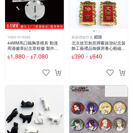
Y9691919585
新穎禮物百貨
40
44MM馬口鐵胸章模具 動漫
北京故宮創意牌匾旅游紀念裝
周邊徽章紀念章校徽 製作設
飾工藝禮品御膳房養心殿磁性
備 機器模具
冰箱貼
1,880 -
7,080
390 -
640
$
$
$
$