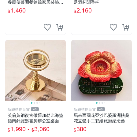
餐廳傳菜開餐鈴鐺家居裝飾擺
足酒杯聞香杯
件
1,460
2,160
$
$
新穎禮物百貨
新穎禮物百貨
40
40
英倫黃銅復古做舊加勒比海盜
馬來西國花亞沙巴婆羅洲扶桑
指南針羅盤書房辦公室桌面擺
花立體手工彩繪旅游紀念藝術
設
品冰箱貼
1,990 -
3,060
380
$
$
$