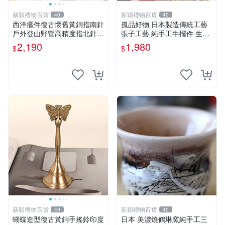
新穎禮物百貨
新穎禮物百貨
40
40
西洋擺件復古懷舊黃銅指南針
孤品好物 日本製造傳統工藝
戶外登山野營高精度指北針羅
張子工藝 純手工牛擺件 生肖
盤
丑牛擺設
2,190
1,980
$
$
新穎禮物百貨
新穎禮物百貨
40
40
蝴蝶造型復古黃銅手搖鈴印度
日本 美濃燒鶴琳窯純手工三