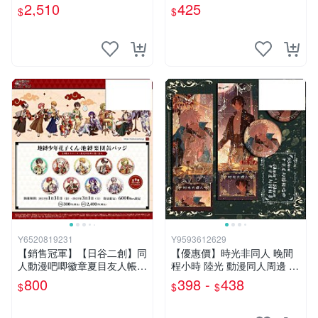
物帶木盒
前後罩後備箱適用於 BMW 新
2,510
425
$
$
Y6520819231
Y9593612629
【銷售冠軍】【日谷二創】同
【優惠價】時光非同人 晚間
人動漫吧唧徽章夏目友人帳全
程小時 陸光 動漫同人周邊 徽
職獵人二次元周邊胸章
章鐳射票方卡
800
398 -
438
$
$
$