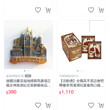
新穎禮物百貨
Y9898829272
40
德國法蘭克福地標羅馬廣場正
【活動價】全職高手茶話會吧
義女神旅游紀念裝飾藝術品磁
唧徽章周邊潮玩葉修馬口鐵盲
鐵冰箱貼
袋燙金籤胸針
390
1,110
$
$