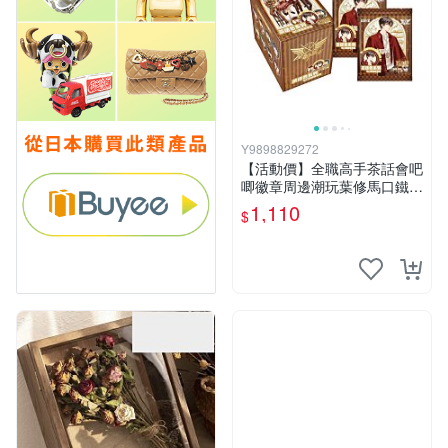
Y9898829272
【活動價】全職高手茶話會吧
唧徽章周邊潮玩葉修馬口鐵盲
袋燙金籤胸針
1,110
$