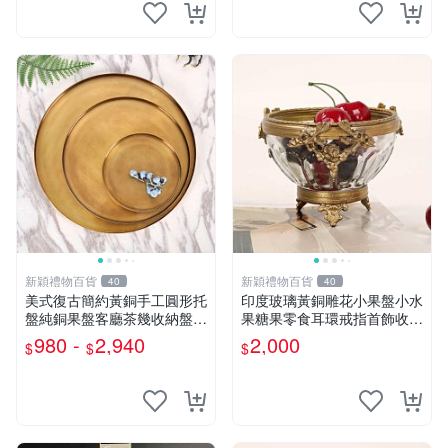
新穎禮物百貨
新穎禮物百貨
40
40
美式復古簡約黃銅手工圓形托
印度玻璃黃銅雕花小果盤小水
盤純銅果盤客廳茶幾收納盤擺
果糖果零食耳環戒指首飾收納
件
碗
980 -
2,940
2,000
$
$
$