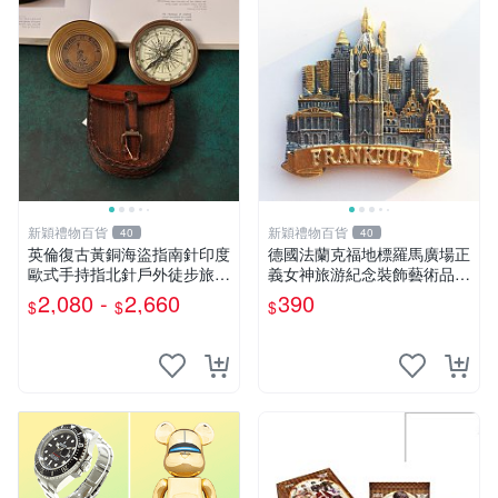
新穎禮物百貨
新穎禮物百貨
40
40
英倫復古黃銅海盜指南針印度
德國法蘭克福地標羅馬廣場正
歐式手持指北針戶外徒步旅游
義女神旅游紀念裝飾藝術品磁
擺件
鐵冰箱貼
2,080 -
2,660
390
$
$
$