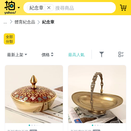
紀念章
登
體育紀念品
紀念章
全部
分類
最新上架
價格
最高人氣