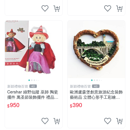
新穎禮物百貨
新穎禮物百貨
40
40
Cershar 綠野仙蹤 巫師 陶瓷
歐洲盧森堡創意旅游紀念裝飾
擺件 萬圣節裝飾擺件 禮品禮
藝術品 立體心形手工彩繪磁
物 原盒
性冰箱貼
950
390
$
$