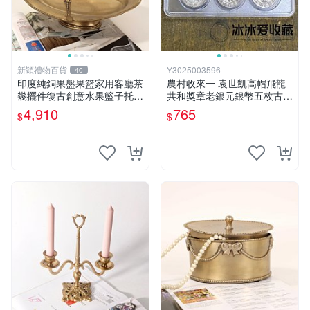
新穎禮物百貨
Y3025003596
40
印度純銅果盤果籃家用客廳茶
農村收來一 袁世凱高帽飛龍
幾擺件復古創意水果籃子托盤
共和獎章老銀元銀幣五枚古董
擺件
收藏品 MZ21
4,910
765
$
$