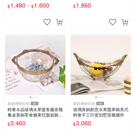
裝飾
1,480 -
1,600
1,860
$
$
$
新穎禮物百貨
新穎禮物百貨
40
40
輕奢水晶玻璃水果盤客廳茶幾
玻璃黃銅創意水果盤果碗美式
餐桌黃銅零食糖果托盤裝飾禮
輕奢手工印度別墅茶幾擺件
品
3,460
3,060
$
$