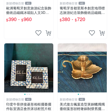
新穎禮物百貨
新穎禮物百貨
40
40
歐洲葡萄牙創意旅游紀念裝飾
葡萄牙首都里斯本創意地理標
藝術品磁鐵冰箱貼人文3D打
志旅游紀念裝飾藝術品磁鐵冰
印留言貼
箱貼禮物
390 -
960
380 -
720
$
$
$
$
新穎禮物百貨
新穎禮物百貨
40
40
印度牛骨拼接菱形相框擺臺擺
美式復古楓葉造型黃銅蠟燭燭
件臥室酒店會所床頭柜照片框
臺樹葉形狀輕奢銅制懷舊擺件