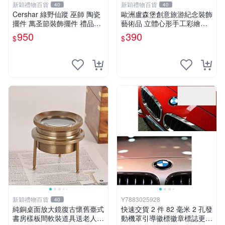
新穎禮物百貨
新穎禮物百貨
40
40
Cershar 綠野仙蹤 巫師 陶瓷
歐洲盧森堡創意旅游紀念裝飾
擺件 萬圣節裝飾擺件 禮品禮
藝術品 立體心形手工彩繪磁
物 原盒
性冰箱貼
950
390
$
$
新穎禮物百貨
Y7883025928
40
純銅桌面放大鏡復古懷舊臺式
快速交貨 2 件 82 毫米 2 孔發
書房樣板間軟裝道具送老人禮
動機罩引導徽標徽章標誌更換