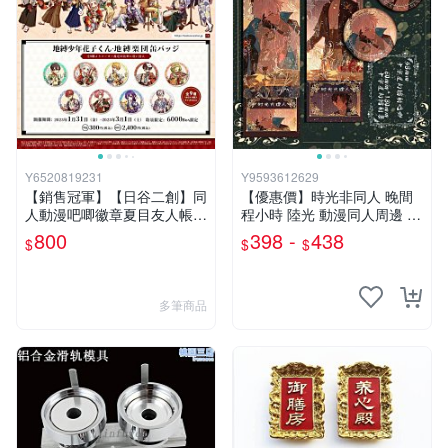
Y6520819231
Y9593612629
【銷售冠軍】【日谷二創】同
【優惠價】時光非同人 晚間
人動漫吧唧徽章夏目友人帳全
程小時 陸光 動漫同人周邊 徽
職獵人二次元周邊胸章
章鐳射票方卡
800
398 -
438
$
$
$
多筆商品