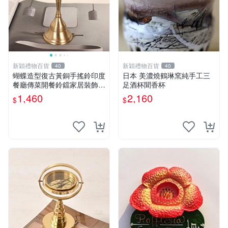
新穎禮物百貨
新穎禮物百貨
40
40
蝴蝶造型復古黃銅手搖鈴印度
日本 美濃燒鶴琳窯純手工三
餐廳傳菜開餐鈴鐺家居裝飾擺
足酒杯聞香杯
件
1,460
2,160
$
$