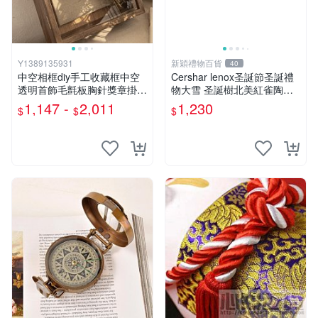
Y1389135931
新穎禮物百貨
40
中空相框diy手工收藏框中空
Cershar lenox圣誕節圣誕禮
透明首飾毛氈板胸針獎章掛牆
物大雪 圣誕樹北美紅雀陶瓷
展示相框
餅干罐擺件
1,147 -
2,011
1,230
$
$
$