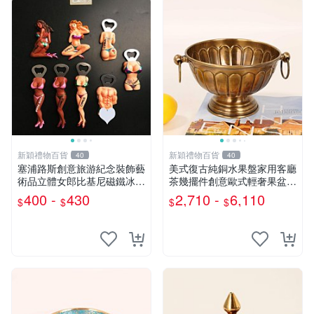
新穎禮物百貨
新穎禮物百貨
40
40
塞浦路斯創意旅游紀念裝飾藝
美式復古純銅水果盤家用客廳
術品立體女郎比基尼磁鐵冰箱
茶幾擺件創意歐式輕奢果盆零
貼開瓶器
食碗
400 -
430
2,710 -
6,110
$
$
$
$