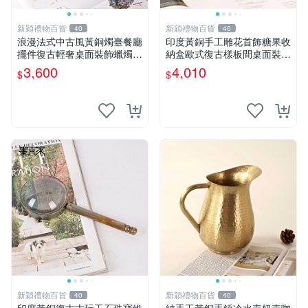
新穎禮物百貨
新穎禮物百貨
40
40
浪漫法式中古風黃銅燭臺餐廳
印度黃銅手工雕花首飾糖果收
擺件復古輕奢桌面裝飾蠟燭臺
納盒歐式復古樣板間桌面裝飾
擺件
擺件
3,600
4,010
$
$
新穎禮物百貨
新穎禮物百貨
40
40