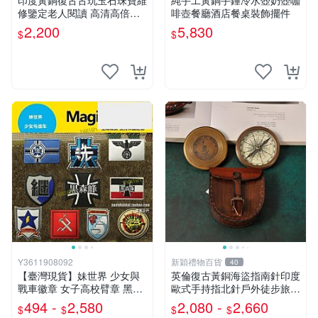
印度黃銅復古古玩玉石珠寶維
純手工黃銅手錘冷水壺奶壺咖
修鑒定老人閱讀 高清高倍放
啡壺餐廳酒店餐桌裝飾擺件
大鏡
2,200
5,830
$
$
Y3611908092
新穎禮物百貨
40
【臺灣現貨】妹世界 少女與
英倫復古黃銅海盜指南針印度
戰車徽章 女子高校臂章 黑森
歐式手持指北針戶外徒步旅游
峰 大洗 繼續 魔鬼氈章T12
擺件
494 -
2,580
2,080 -
2,660
$
$
$
$