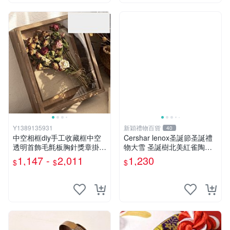
Y1389135931
新穎禮物百貨
40
中空相框diy手工收藏框中空
Cershar lenox圣誕節圣誕禮
透明首飾毛氈板胸針獎章掛牆
物大雪 圣誕樹北美紅雀陶瓷
展示相框
餅干罐擺件
1,147 -
2,011
1,230
$
$
$