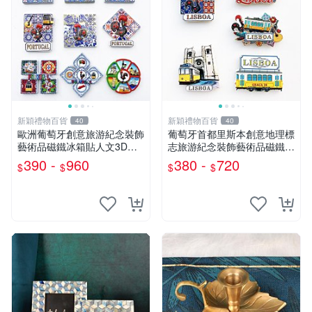
新穎禮物百貨
新穎禮物百貨
40
40
歐洲葡萄牙創意旅游紀念裝飾
葡萄牙首都里斯本創意地理標
藝術品磁鐵冰箱貼人文3D打
志旅游紀念裝飾藝術品磁鐵冰
印留言貼
箱貼禮物
390 -
960
380 -
720
$
$
$
$