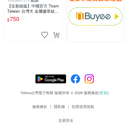
Y5509651375
49
【全新絕版】中職官方 Team
Taiwan 台灣犬 金屬徽章組
(三入裝) / 12強 冠亞賽 中華
750
$
隊 紀念徽章 棒球周邊
Yahoo台灣電子商務 版權所有 © 2026 服務條款(
更新
)
服務條款
|
隱私權
|
拍賣使用規範
交易安全