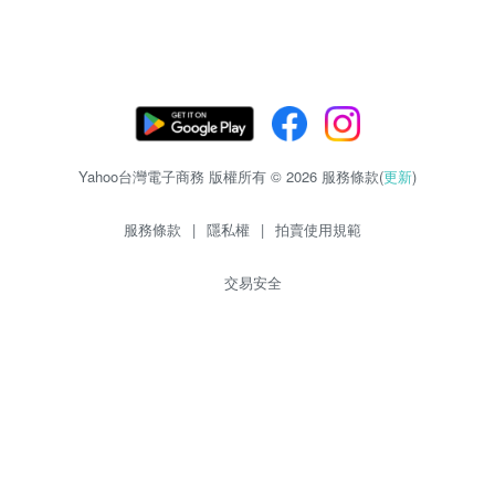
Yahoo台灣電子商務 版權所有 © 2026 服務條款(
更新
)
服務條款
|
隱私權
|
拍賣使用規範
交易安全