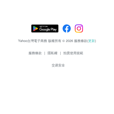
Yahoo台灣電子商務 版權所有 © 2026 服務條款(
更新
)
服務條款
|
隱私權
|
拍賣使用規範
交易安全