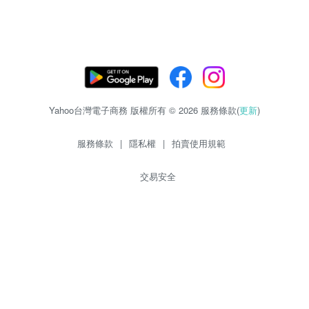
Yahoo台灣電子商務 版權所有 © 2026 服務條款(
更新
)
服務條款
|
隱私權
|
拍賣使用規範
交易安全