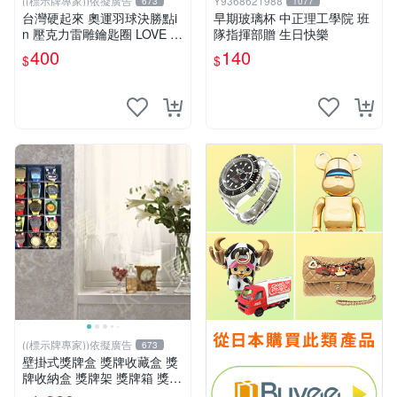
((標示牌專家))依擬廣告
Y9368621988
673
1077
台灣硬起來 奧運羽球決勝點i
早期玻璃杯 中正理工學院 班
n 壓克力雷雕鑰匙圈 LOVE IN
隊指揮部贈 生日快樂
TAIWAN愛在台灣奧運紀念品
400
140
$
$
((標示牌專家))依擬廣告
673
壁掛式獎牌盒 獎牌收藏盒 獎
牌收納盒 獎牌架 獎牌箱 獎牌
蒐集 獎牌展示