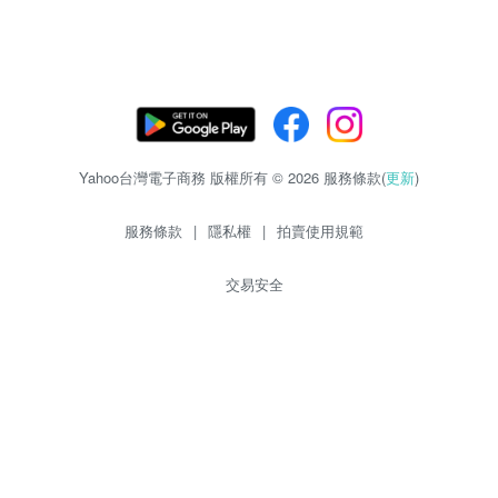
Yahoo台灣電子商務 版權所有 © 2026 服務條款(
更新
)
服務條款
|
隱私權
|
拍賣使用規範
交易安全