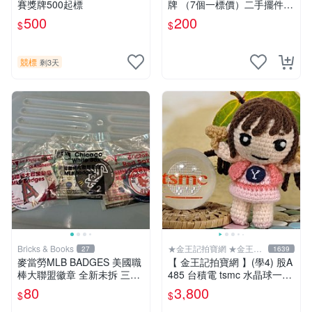
賽獎牌500起標
牌 （7個一標價）二手擺件
二手獎牌 早期獎牌 背景
500
200
$
$
競標
剩3天
Bricks & Books
★金王記拍寶網 ★金王記
27
1639
拍寶趣
麥當勞MLB BADGES 美國職
【 金王記拍寶網 】(學4) 股A
棒大聯盟徽章 全新未拆 三個
485 台積電 tsmc 水晶球一顆
合賣
罕件稀有
80
3,800
$
$