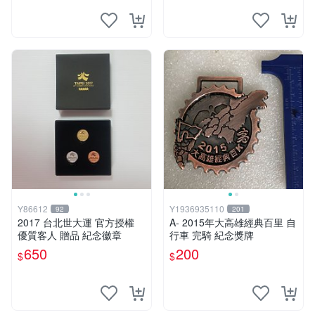
Y86612
Y1936935110
92
201
2017 台北世大運 官方授權
A- 2015年大高雄經典百里 自
優質客人 贈品 紀念徽章
行車 完騎 紀念獎牌
650
200
$
$