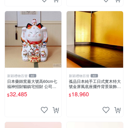
新穎禮物百貨
新穎禮物百貨
40
40
日本藥師窯最大號高60cm七
孤品日本純手工日式實木特大
福神招財貓鎮宅招財 公司禮
號金屏風底座擺件背景裝飾展
品擺件
示臺
32,485
18,960
$
$