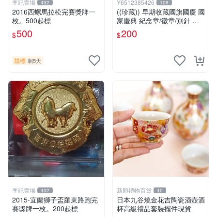
李記賣場
Y6512385426
432
108
2016西螺馬拉松完賽獎牌一
((珍藏)) 早期收藏國旗國慶 國
枚。500起標
家慶典 紀念章/徽章/別針 罕
見收藏品
500
200
$
$
競標
剩5天
李記賣場
新穎禮物百貨
432
40
2015-宜蘭獅子盃羅東路跑完
日本九谷燒金花吉陶瓷酒壺酒
賽獎牌一枚。200起標
杯高級禮品套裝擺件現貨