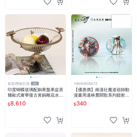
新穎禮物百貨
Y8690806672
40
印度蝴蝶玻璃配銅果盤果盆茶
【優惠價】南漫社魔道祖師動
幾歐式奢華復古黃銅雕花水果
漫畫周邊林麓聞歌系列鐳射徽
盤
章銀蔥胸章吧唧
8,610
340
$
$