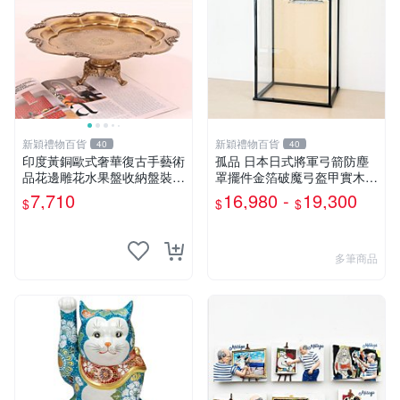
新穎禮物百貨
新穎禮物百貨
40
40
印度黃銅歐式奢華復古手藝術
孤品 日本日式將軍弓箭防塵
品花邊雕花水果盤收納盤裝飾
罩擺件金箔破魔弓盔甲實木展
擺件
示柜
7,710
16,980 -
19,300
$
$
$
多筆商品