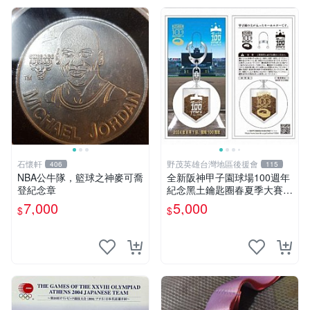
石懷軒
野茂英雄台灣地區後援會
406
115
NBA公牛隊，籃球之神麥可喬
全新阪神甲子園球場100週年
登紀念章
紀念黑土鑰匙圈春夏季大賽兩
款合拍，非賣品
7,000
5,000
$
$