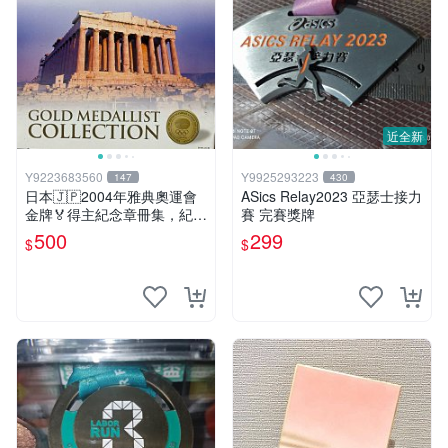
近全新
Y9223683560
Y9925293223
147
430
日本🇯🇵2004年雅典奧運會
ASics Relay2023 亞瑟士接力
金牌🏅得主紀念章冊集，紀念
賽 完賽獎牌
章共15枚
500
299
$
$