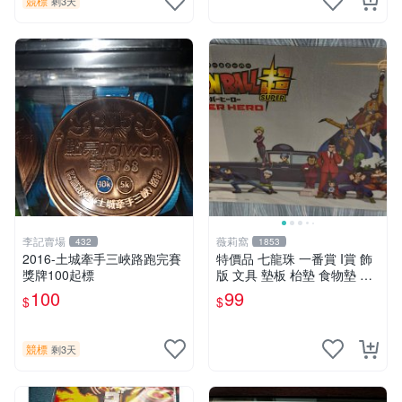
競標
剩3天
李記賣場
薇莉窩
432
1853
2016-土城牽手三峽路跑完賽
特價品 七龍珠 一番賞 I賞 飾
獎牌100起標
版 文具 墊板 枱墊 食物墊 塑
膠彩畫 送禮 收藏 可面交
100
99
$
$
競標
剩3天