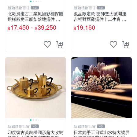
新穎禮物百貨
新穎禮物百貨
40
40
北歐風復古工業風攝影棚探照
孤品限定款 藥師窯大號開運
燈樣板房三腳架落地擺件 無
吉祥對酉雞擺件十二生肖 木
光源
盒
17,450 -
39,250
19,160
$
$
$
新穎禮物百貨
新穎禮物百貨
40
40
印度復古黃銅橢圓形超大收納
日本純手工日式山水特大號屏