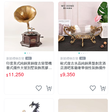
新穎禮物百貨
新穎禮物百貨
40
40
印度美式純銅黃銅復古留聲機
歐式復古水晶純銅果盤創意酒
臺式擺件大號別墅裝飾黑膠唱
店酒吧客廳奢華個性裝飾擺件
片機
11,250
9,350
$
$