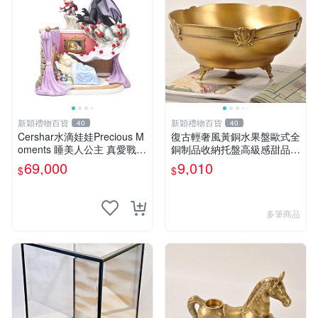
新穎禮物百貨
新穎禮物百貨
40
40
Cershar水滴娃娃Precious M
復古輕奢風黃銅水果盤歐式全
oments 睡美人公主 真愛戰勝
銅制品收納托盤高級感甜品臺
一切 擺件
裝飾擺件
69,000
9,010
$
$
多筆商品