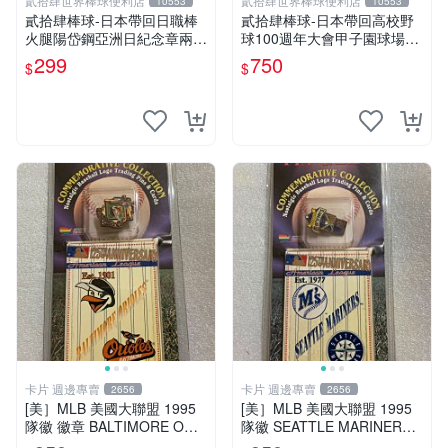
貳拾肆世界棒球便利店
貳拾肆世界棒球便利店
10553
10553
貳拾肆棒球-日本帶回日職棒
貳拾肆棒球-日本帶回高校野
火腿陽岱鋼亞洲日紀念章兩個
球100週年大會甲子園球場紀
一組
念幣
299
750
$
$
卡片 週邊專賣
卡片 週邊專賣
2656
2656
[美］MLB 美國大聯盟 1995
[美］MLB 美國大聯盟 1995
隊徽 徽章 BALTIMORE ORL
隊徽 SEATTLE MARINERS
OLES 金鷹隊 出清
西雅圖 出清