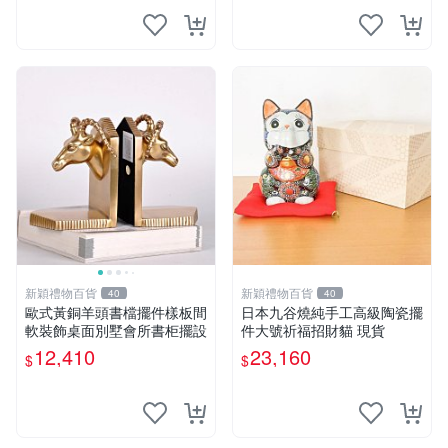
新穎禮物百貨
新穎禮物百貨
40
40
歐式黃銅羊頭書檔擺件樣板間
日本九谷燒純手工高級陶瓷擺
軟裝飾桌面別墅會所書柜擺設
件大號祈福招財貓 現貨
12,410
23,160
$
$