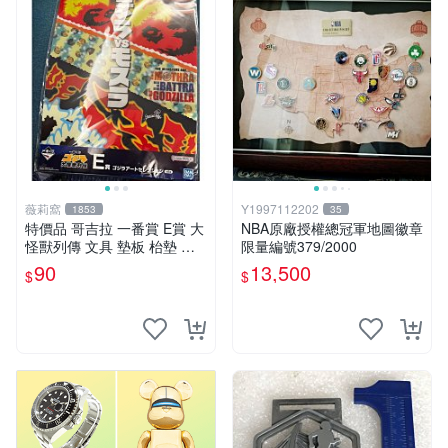
薇莉窩
Y1997112202
1853
35
特價品 哥吉拉 一番賞 E賞 大
NBA原廠授權總冠軍地圖徽章
怪獸列傳 文具 墊板 枱墊 塑
限量編號379/2000
膠彩畫 送禮 收藏 可面交
90
13,500
$
$