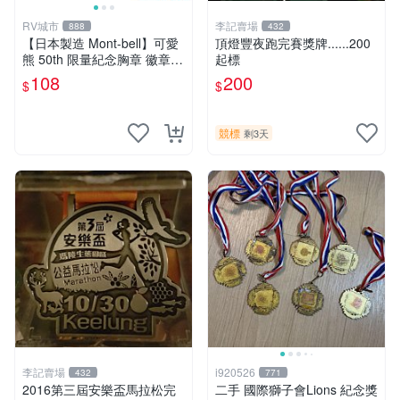
RV城市
李記賣場
888
432
【日本製造 Mont-bell】可愛
頂燈豐夜跑完賽獎牌......200
熊 50th 限量紀念胸章 徽章
起標
胸針 背包胸章 1134007
108
200
$
$
競標
剩3天
李記賣場
i920526
432
771
2016第三屆安樂盃馬拉松完
二手 國際獅子會Lions 紀念獎