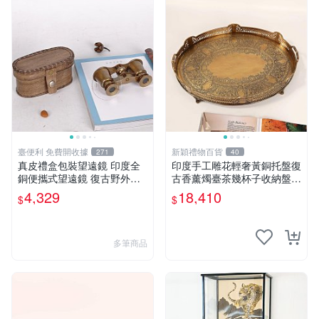
臺便利 免費開收據
新穎禮物百貨
271
40
真皮禮盒包裝望遠鏡 印度全
印度手工雕花輕奢黃銅托盤復
銅便攜式望遠鏡 復古野外送
古香薰燭臺茶幾杯子收納盤大
禮贈品
號
4,329
18,410
$
$
多筆商品