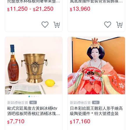
托盤放水杯樣板間奢華果盤擺
風底座擺件套裝背景裝飾展示
件
用
11,250 -
21,250
13,960
$
$
$
新穎禮物百貨
新穎禮物百貨
40
40
歐式宮廷風復古黃銅冰桶ktv
日本彩絵親王雛彩人形手繪高
酒吧樣板間香檳紅酒桶冰塊桶
級陶瓷擺件＊特大號禮盒裝
裝飾
7,710
17,160
$
$