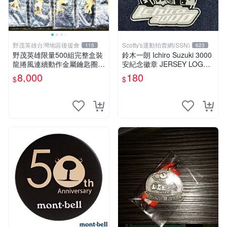
野茂英雄台灣地區後援會
Scotty's運動拍賣網(SSN)
115
623
野茂英雄限量500組完整盒裝
鈴木一朗 Ichiro Suzuki 3000
龍捲風連續動作金屬鑰匙圈立
安紀念徽章 JERSEY LOGO
架
PATCH IRON 預購中
8,000
180
$
$