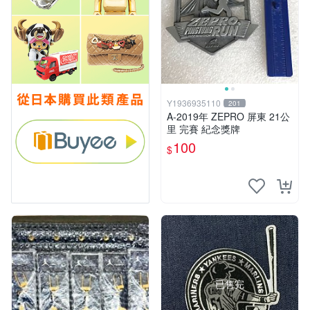
Y1936935110
201
A-2019年 ZEPRO 屏東 21公
里 完賽 紀念獎牌
100
$
已售完