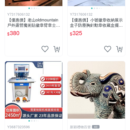
Y7317606132
Y7317606132
【優惠價】老山oldmountain
【優惠價】小號徽章收納展示
戶外露營魔術貼徽章臂章士氣
盒子防塵胸針勳章收藏盒擺臺
章軍事戰術氣罐套貼
展示架
380
325
$
$
Y3687323596
新穎禮物百貨
40