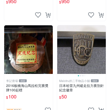
950
950
$
$
李記賣場
Malotru的二手物品小舖
432
564
2016板橋海山馬拉松完賽獎
日本哈雷九州縱走拉力賽別針
牌100起標
紀念徽章
100
50
$
$