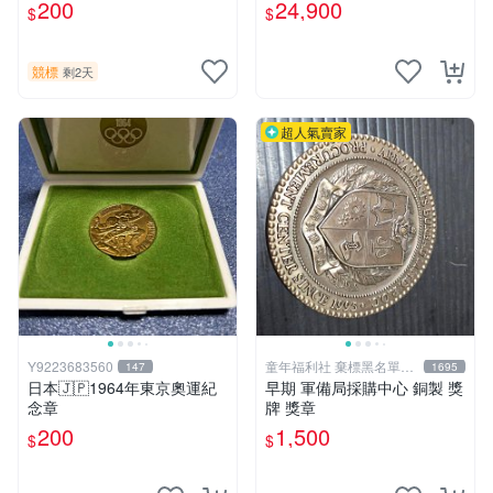
200
24,900
$
$
競標
剩2天
超人氣賣家
Y9223683560
童年福利社 棄標黑名單&
147
1695
負評
日本🇯🇵1964年東京奧運紀
早期 軍備局採購中心 銅製 獎
念章
牌 獎章
200
1,500
$
$