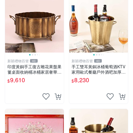
新穎禮物百貨
新穎禮物百貨
40
40
印度黃銅手工復古雕花果盤果
手工雙耳黃銅冰桶葡萄酒KTV
簍桌面收納桶冰桶家居奢華銅
家用歐式餐廳戶外酒吧加厚紅
制品
酒冰塊桶
9,610
8,230
$
$