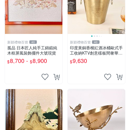
新穎禮物百貨
新穎禮物百貨
40
40
孤品 日本匠人純手工錦緞純
印度黃銅香檳紅酒冰桶歐式手
木框屏風裝飾擺件大號現貨
工收納KTV創意樣板間奢華加
厚
8,700 -
8,900
9,630
$
$
$