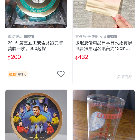
李記賣場
臺便利 免費開收據
432
271
2016-第三屆工安盃路跑完賽
微瑕疵優惠品日本日式紙質屏
獎牌一枚。200起標
風書法用起名紙高約13cm寬
約12cm
200
432
$
$
競標
剩3天
多筆商品