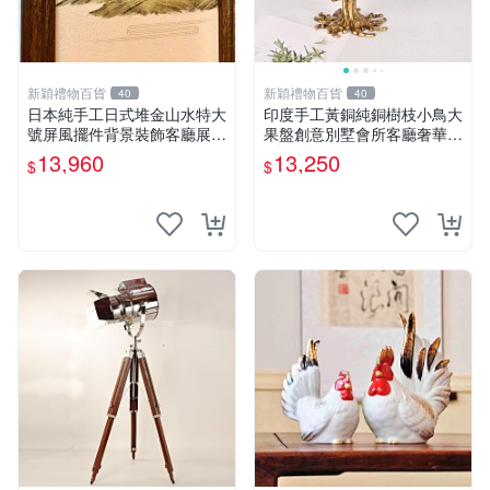
新穎禮物百貨
新穎禮物百貨
40
40
日本純手工日式堆金山水特大
印度手工黃銅純銅樹枝小鳥大
號屏風擺件背景裝飾客廳展示
果盤創意別墅會所客廳奢華擺
用
件
13,960
13,250
$
$