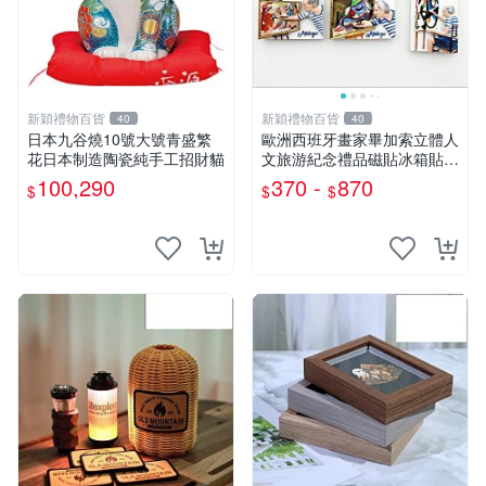
新穎禮物百貨
新穎禮物百貨
40
40
日本九谷燒10號大號青盛繁
歐洲西班牙畫家畢加索立體人
花日本制造陶瓷純手工招財貓
文旅游紀念禮品磁貼冰箱貼創
意留言帖
100,290
370 -
870
$
$
$