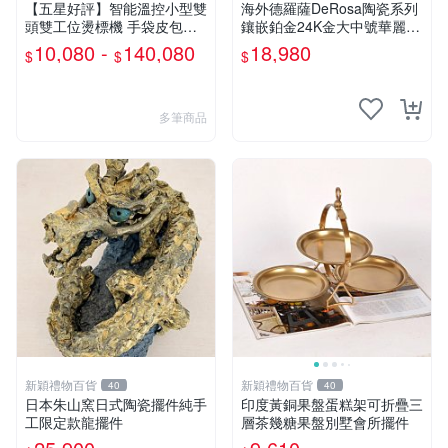
【五星好評】智能溫控小型雙
海外德羅薩DeRosa陶瓷系列
頭雙工位燙標機 手袋皮包箱
鑲嵌鉑金24K金大中號華麗大
包徽章燙金熱轉印機
象擺件
10,080 -
140,080
18,980
$
$
$
多筆商品
新穎禮物百貨
新穎禮物百貨
40
40
日本朱山窯日式陶瓷擺件純手
印度黃銅果盤蛋糕架可折疊三
工限定款龍擺件
層茶幾糖果盤別墅會所擺件