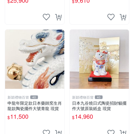
25,900
9,610
$
$
新穎禮物百貨
新穎禮物百貨
40
40
申龍年限定款日本藥師窯生肖
日本九谷燒日式陶瓷招財貓擺
龍款陶瓷擺件大號青龍 現貨
件大號原裝紙盒 現貨
11,500
14,960
$
$