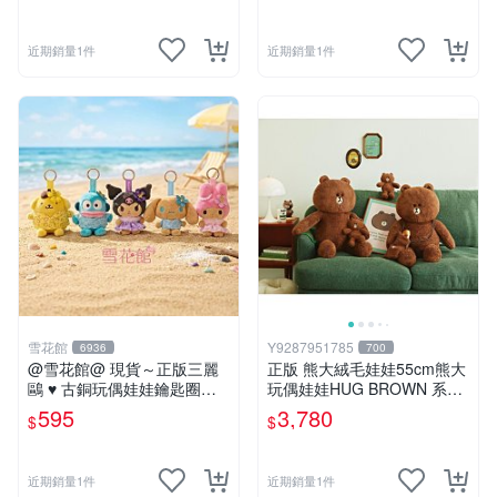
近期銷量1件
近期銷量1件
雪花館
Y9287951785
6936
700
@雪花館@ 現貨～正版三麗
正版 熊大絨毛娃娃55cm熊大
鷗 ♥ 古銅玩偶娃娃鑰匙圈掛
玩偶娃娃HUG BROWN 系列
飾
55公分韓國 line friends熊大
595
3,780
$
$
玩偶娃娃禮物生日
近期銷量1件
近期銷量1件