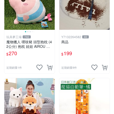
玩具夢工場
Y7132264582
742
40
魔物獵人 噗吱豬 頭型抱枕 (4
商品
2公分) 抱枕 娃娃 AIROU 艾
路 梅拉路 艾路貓
270
199
$
$
近期銷量1件
近期銷量9件