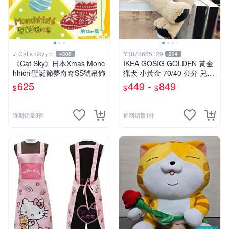
♪ Cat s Sky╭☆
Y3878665129
4808
294
《Cat Sky》日本Xmas Monc
IKEA GOSIG GOLDEN 黃金
hhichi聖誕節夢奇奇SS號吊飾
獵犬 小黃金 70/40 公分 兒童
擺飾 玩偶 大狗 小狗 狗
625
449 -
849
$
$
$
近期銷量3件
近期銷量1件