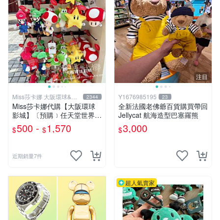
注目
Miss莎卡娜 大阪環球&迪
Y1676985195
2344
23
士尼代購
Miss莎卡娜代購【大阪環球
全新法國老佛爺百貨購買帶回
影城】〔預購﹞任天堂世界
Jellycat 航海造型巴塞羅熊
瑪利歐 路易吉 耀西 奇諾比奧
500 -
1,570
3,000
$
$
$
碧姬公主 無敵星星 蘑菇 大金
剛 咚奇剛 玩偶吊飾 絨毛娃娃
抱枕
近期銷量7件
超人氣賣家