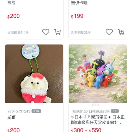
熊熊
吉伊卡哇
200
199
$
$
近期銷量411件
近期銷量32件
Y7645731243
T編趴趴go 日韓連線代購
256
11
貳佰
✨日本🇯🇵親飛帶回✈️ 日本正
版‼️旗艦店任天堂皮克敏娃娃
PIKMIN 小吊飾 鑰匙圈
200
300 -
550
$
$
$