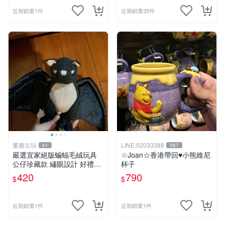
近期銷量1件
近期銷量35件
董爺古玩
LINE:02033388
61
567
嚴選宜家絕版蝙蝠毛絨玩具
☆Joan☆香港帶回♥小熊維尼
公仔珍藏款 繡眼設計 好禮推
杯子
薦 蝙蝠玩偶 宜家稀有 毛絨收
420
790
$
$
藏 宜家玩具 毛絨公仔 絕版玩
偶 限量公仔 宜家迷收藏
近期銷量1件
近期銷量1件