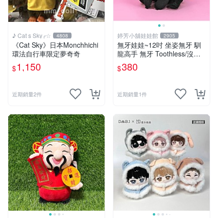
♪ Cat s Sky╭☆
婷芳小舖娃娃館
4808
2905
《Cat Sky》日本Monchhichi
無牙娃娃~12吋 坐姿無牙 馴
環法自行車限定夢奇奇
龍高手 無牙 Toothless/沒牙
仔 黑色夜煞公仔-全省配送
1,150
380
$
$
近期銷量2件
近期銷量1件