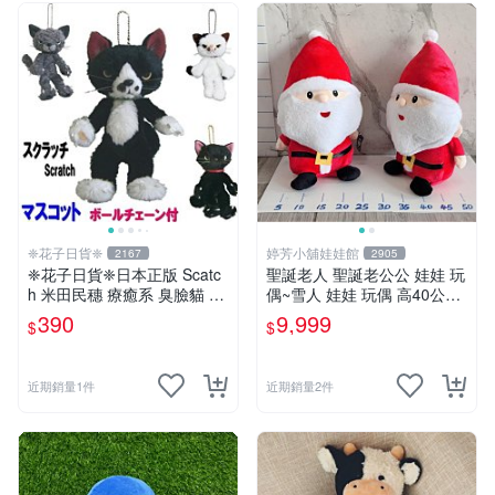
❈花子日貨❈
婷芳小舖娃娃館
2167
2905
❈花子日貨❈日本正版 Scatc
聖誕老人 聖誕老公公 娃娃 玩
h 米田民穗 療癒系 臭臉貓 抓
偶~雪人 娃娃 玩偶 高40公分
抓貓 玩偶吊飾 生日禮物 交換
聖誕老公公 交換禮物 聖誕娃
390
9,999
$
$
禮物
娃娃 耶誕禮物 聖誕節擺飾 全
省配送
近期銷量1件
近期銷量2件