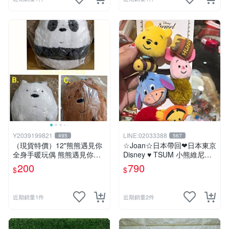
Y2039199821
LINE:02033388
495
567
（現貨特價）12"熊熊遇見你
☆Joan☆日本帶回❤日本東京
全身手暖玩偶 熊熊遇見你暖
Disney ♥ TSUM 小熊維尼系
手枕 熊熊遇見你系列 熊熊遇
列 ♥ 髮束/髮飾/髮圈/髮帶/綁
200
790
$
$
見你 暖手枕 玩偶 可愛 Q萌
頭髮
兒童節禮物 生日禮物 交換禮
物 聖誕 卡漫週邊
近期銷量1件
近期銷量2件