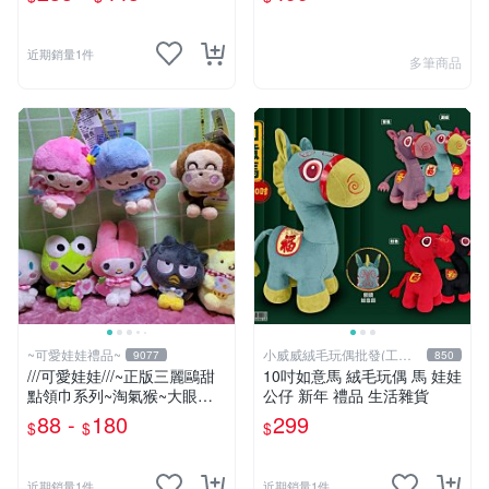
六角恐龍 👉 全日控
近期銷量1件
多筆商品
~可愛娃娃禮品~
小威威絨毛玩偶批發(工廠
9077
850
直營)
///可愛娃娃///~正版三麗鷗甜
10吋如意馬 絨毛玩偶 馬 娃娃
點領巾系列~淘氣猴~大眼蛙~
公仔 新年 禮品 生活雜貨
酷企鵝~布丁狗~美樂蒂~大耳
88 -
180
299
$
$
$
狗~雙子星絨毛娃娃--3吋
近期銷量1件
近期銷量1件