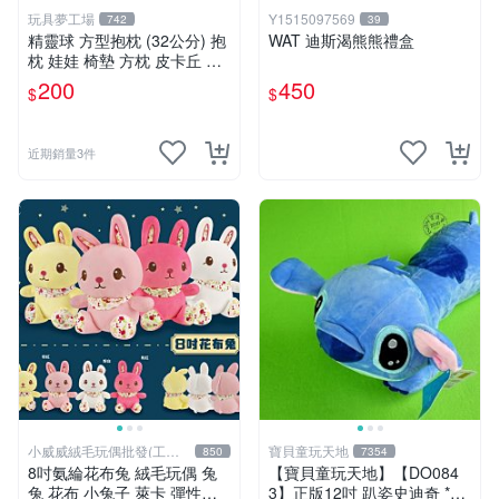
玩具夢工場
Y1515097569
742
39
精靈球 方型抱枕 (32公分) 抱
WAT 迪斯渴熊熊禮盒
枕 娃娃 椅墊 方枕 皮卡丘 神
奇寶貝 寶可夢
200
450
$
$
近期銷量3件
小威威絨毛玩偶批發(工廠
寶貝童玩天地
850
7354
直營)
8吋氨綸花布兔 絨毛玩偶 兔
【寶貝童玩天地】【DO084
兔 花布 小兔子 萊卡 彈性布
3】正版12吋 趴姿史迪奇 *D