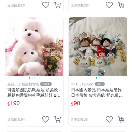
近期銷量2件
近期銷量2件
親親LED禮品雜貨店
Y7105128661
2561
456
可愛項圈趴趴狗娃娃 超柔軟
日本國內景品 日本娃娃吊飾
趴趴狗睡覺抱枕毛絨娃娃 25
日本吊飾 柴犬吊飾 貓丸吊飾
公分白色狗狗抱枕娃娃 生日
庫洛米吊飾 大耳狗吊飾 布丁
190
90
$
$
禮物
狗吊飾 帕恰狗吊飾 天竺鼠車
車［美樂蒂，兩款貓丸售完］
近期銷量2件
近期銷量2件