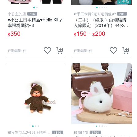
近全新
小公主的店
✿手工卡買2送1(送價低)✿
746
201
♥小公主日本精品♥Hello Kitty
（二手）（絕版 ）白爛貓情
幸福粉圍裙~8
人節限定 （2019年）44公分
大娃＆雞腿爛
350
150 -
200
$
$
$
近期銷量1件
近期銷量1件
單次買商品2件以上請先詢
極簡時尚
1816
3764
問運費