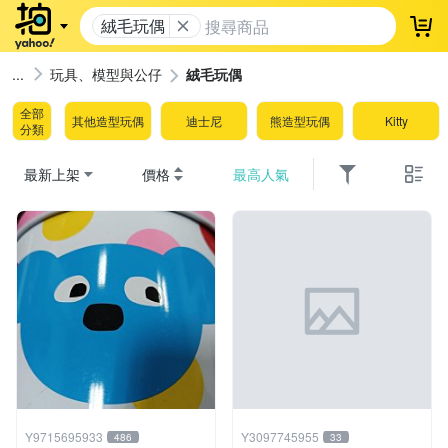
絨毛玩偶
登
玩具、模型與公仔
絨毛玩偶
全部
其他造型玩偶
迪士尼
熊造型玩偶
Kitty
分類
最新上架
價格
最高人氣
Y9715695933
Y3097745955
486
33