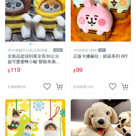
球卡價錢可以私訊再商量喔
Y0098551889
632
77
!
全新品從頭到尾全長30公分
正版卡娜赫拉：紙箱系列 6吋
超可愛蜜蜂小貓 變裝布偶娃
娃 靠墊抱枕 可愛玩偶娃娃 舒
119
99
$
$
壓療癒小朋友禮物生日禮物交
換禮物 兩個顏色款式可選擇
近期銷量4件
近期銷量10件