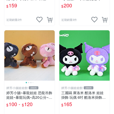
料 娃娃 公仔 交換禮物 安撫
O01
159
200
$
$
玩偶 超柔軟兔兔玩偶 陪伴玩
偶
近期銷量2件
近期銷量3件
婷芳小舖娃娃館
婷芳小舖娃娃館
2905
2905
婷芳小舖~暴龍娃娃 恐龍吊飾
三麗鷗 庫洛米 酷洛米 娃娃
娃娃~暴龍玩偶~高20公分~恐
掛飾 玩偶 6吋 酷洛米掛飾飾
龍娃娃~侏儸紀世界~暴龍 暴
娃娃~正版三麗鷗 酷洛米坐姿
100 -
120
165
$
$
$
龍玩偶~生日/情人禮物~全省
背小背包款 酷洛米娃娃掛飾
配送~
酷洛米掛飾~生日情人禮物