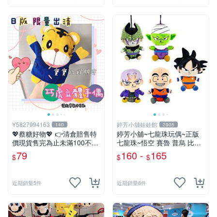
Y5827994163
婷芳小舖娃娃館
140
2905
💖蔡糖好物💖 👉清倉賠售特
婷芳小舖~七龍珠玩偶~正版
價現貨售完為止未滿100不出
七龍珠~悟空 賽魯 普烏 比克
貨唷🔥❤️不帶配飾純手偶日版
克林 特南克斯 娃娃 玩偶~七
79
160 -
165
$
$
$
巧虎刷牙手偶❤️親子互動說故
龍珠玩偶~生日情人禮
事生日兒童節禮物
近期銷量5件
近期銷量6件