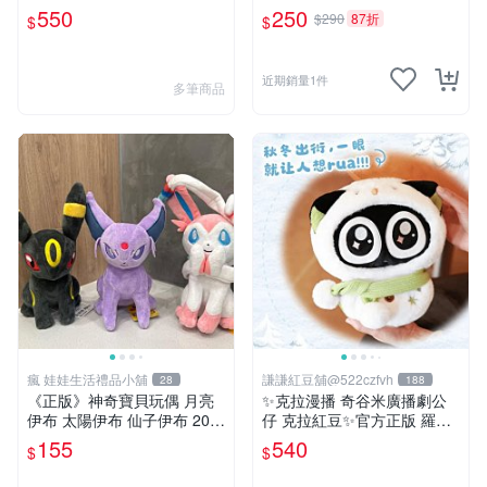
兔兔 水汪汪大眼兔兔 吊飾 掛
550
250
$290
87折
$
$
飾
近期銷量1件
多筆商品
瘋 娃娃生活禮品小舖
謙謙紅豆舖@522czfvh
28
188
《正版》神奇寶貝玩偶 月亮
✨克拉漫播 奇谷米廣播劇公
伊布 太陽伊布 仙子伊布 20公
仔 克拉紅豆✨官方正版 羅小
分 寶可夢娃娃 POKÉMON
黑戰記暖暖雪人毛絨包
155
540
$
$