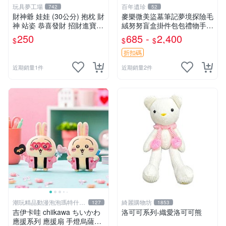
玩具夢工場
百年遺珍
742
52
財神爺 娃娃 (30公分) 抱枕 財
麥樂微美盜墓筆記夢境探險毛
神 站姿 恭喜發財 招財進寶
絨努努盲盒掛件包包禮物手辦
金元寶
新到家 憶境探險系列 張起靈
250
685 -
2,400
$
$
$
喵喵款 吳邪狗狗款 王胖子熊
熊款
折扣碼
近期銷量1件
近期銷量2件
潮玩精品動漫泡泡瑪特什麼
綺麗購物坊
127
1853
都有
吉伊卡哇 chiikawa ちいかわ
洛可可系列-織愛洛可可熊
應援系列 應援扇 手燈烏薩奇