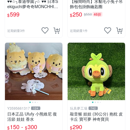
♥♥☆╮泰迪學園╭☆ ♥♥ 日本S
【極簡時尚】水貂毛小兔子吊
ekiguchi夢奇奇MONCHHICH
飾包包掛飾鑰匙圈
I【mini女孩】吊飾(另售男孩)
599
250
$550
46折
$
$
近期銷量3件
近期銷量1件
Y3595661317
玩具夢工場
124
742
日本正品 Ufufy 小熊維尼 復
敲音猴 娃娃 (30公分) 抱枕 皮
活節 娃娃 香水
卡丘 寶可夢 神奇寶貝
150 -
300
290
$
$
$