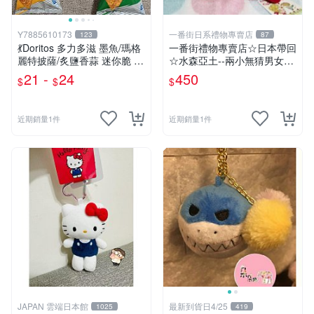
Y7885610173
一番街日系禮物專賣店
123
87
💃Doritos 多力多滋 墨魚/瑪格
一番街禮物專賣店☆日本帶回
麗特披薩/炙鹽香蒜 迷你脆 54
☆水森亞土--兩小無猜男女孩
g🕺 洋芋片 玉米片薯片 餅乾
娃娃~單件小隻價~超迷人禮
21 -
24
450
$
$
$
隨身包 玉米脆片 零食
物首選!
近期銷量1件
近期銷量1件
JAPAN 雲端日本館
最新到貨日4/25
1025
419