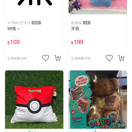
Y7055127513
毯賣場
664
35
99熊～
牙寶
100
199
$
$
近期銷量33件
近期銷量37件
注目