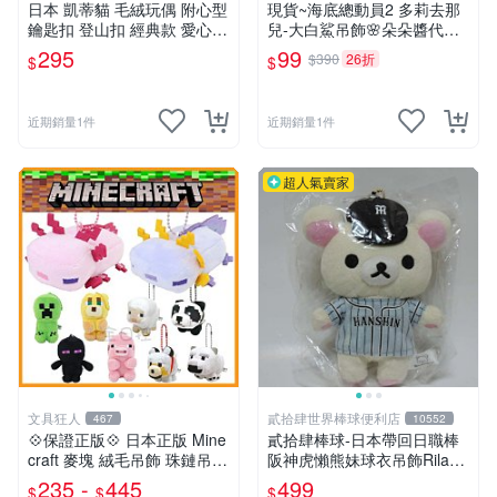
日本 凱蒂貓 毛絨玩偶 附心型
現貨~海底總動員2 多莉去那
鑰匙扣 登山扣 經典款 愛心
兒-大白鯊吊飾🌸朵朵醬代購
心型
🌸
295
99
$390
26折
$
$
近期銷量1件
近期銷量1件
超人氣賣家
文具狂人
貳拾肆世界棒球便利店
467
10552
💠保證正版💠 日本正版 Mine
貳拾肆棒球-日本帶回日職棒
craft 麥塊 絨毛吊飾 珠鏈吊飾
阪神虎懶熊妹球衣吊飾Rilakk
包包吊飾 苦力怕 熊貓 蠑螈
uma
235 -
445
499
$
$
$