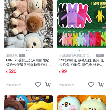
董爺古玩
小威威絨毛玩偶批發(工廠
61
850
直營)
MINISO裸熊三兄弟白熊熊貓
12吋綿綿兔 絨毛娃娃 兔兔 兔
棕色公仔嚴選可愛睡覺抱枕玩
長抱兔 抱抱兔 彩色兔 娃娃
偶熊玩具 裸熊 玩具 公仔
公仔 禮品 生活雜貨
520
99
$
$
近期銷量2件
近期銷量2件