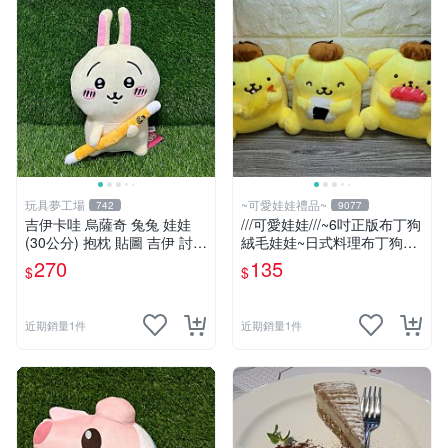
玩具夢工場
~可愛娃娃禮品~
742
9077
吉伊卡哇 烏薩奇 兔兔 娃娃
///可愛娃娃///~6吋正版布丁狗
(30公分) 抱枕 貼圖 吉伊 討伐
絨毛娃娃~日式料理布丁狗~
棒 Chiikawa
壽司~三角飯糰~炸蝦---約15
270
135
$
$
公分
近期銷量1件
近期銷量1件