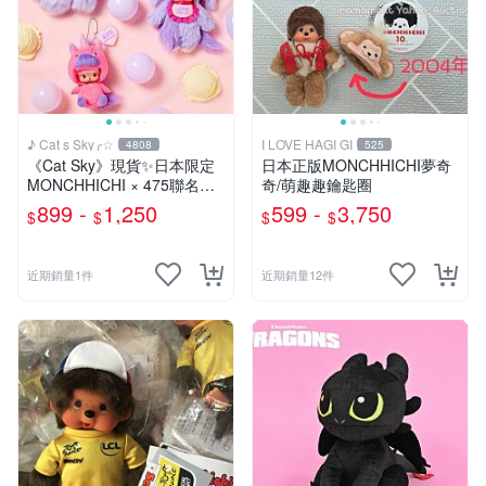
♪ Cat s Sky╭☆
I LOVE HAGI GI
4808
525
《Cat Sky》現貨✨️日本限定
日本正版MONCHHICHI夢奇
MONCHHICHI × 475聯名款
奇/萌趣趣鑰匙圈
夢奇奇
899 -
1,250
599 -
3,750
$
$
$
$
近期銷量1件
近期銷量12件