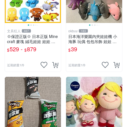
文具狂人
okbuy
467
183
💠保證正版💠 日本正版 Mine
日本海洋樂園內夾娃娃機 小
craft 麥塊 絨毛娃娃 娃娃 玩
海豚 玩偶 包包吊飾 娃娃 玩
偶 公仔 苦力怕 終界使者 六
具 床伴 粉紅色 紫色 藍色 灰
529 -
879
39
$
$
$
角恐龍 👉 全日控
色 全新台北現貨
近期銷量1件
近期銷量1件