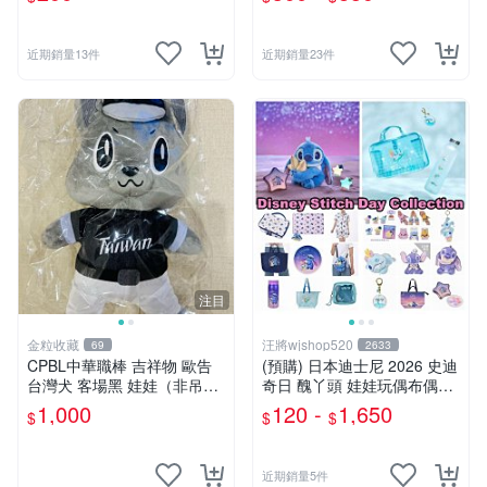
近期銷量13件
近期銷量23件
注目
金粒收藏
汪將wjshop520
69
2633
CPBL中華職棒 吉祥物 歐告
(預購) 日本迪士尼 2026 史迪
台灣犬 客場黑 娃娃（非吊
奇日 醜丫頭 娃娃玩偶布偶吊
飾）
飾鑰匙圈 涼毯 托特包置物包
1,000
120 -
1,650
$
$
$
購物袋 毛巾貼紙公仔盲盒
近期銷量5件