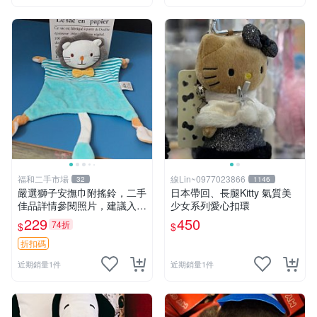
福和二手市場
線Lin~0977023866
32
1146
嚴選獅子安撫巾附搖鈴，二手
日本帶回、長腿Kitty 氣質美
佳品詳情參閱照片，建議入手
少女系列愛心扣環
前多加斟酌。獅子 撫慰巾 達
229
450
74折
$
$
人必備
折扣碼
近期銷量1件
近期銷量1件