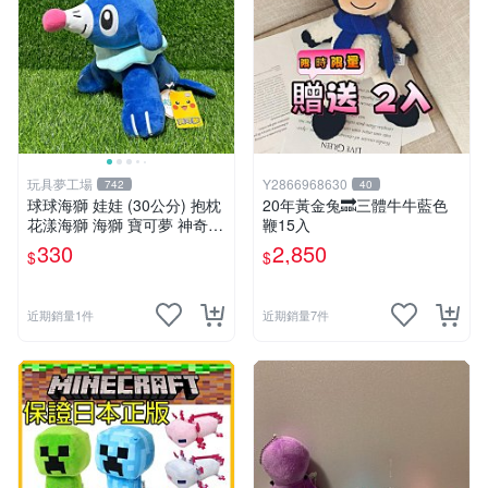
玩具夢工場
Y2866968630
742
40
球球海獅 娃娃 (30公分) 抱枕
20年黃金兔🔜三體牛牛藍色
花漾海獅 海獅 寶可夢 神奇寶
鞭15入
貝
330
2,850
$
$
近期銷量1件
近期銷量7件