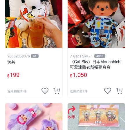
Y3682358076
♪ Cat s Sky╭☆
91
4808
玩具
《Cat Sky》日本Monchhichi
可愛連體衣戴帽夢奇奇
199
1,050
$
$
近期銷量38件
近期銷量2件