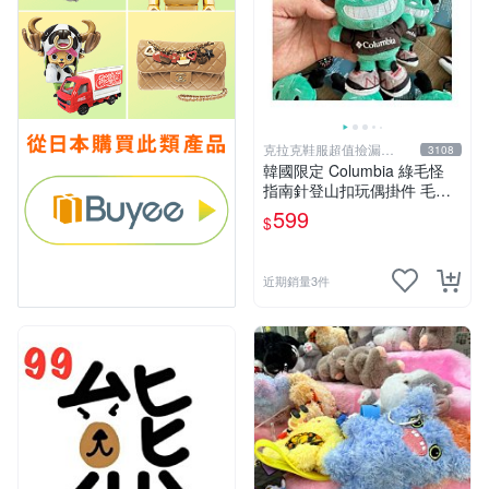
克拉克鞋服超值撿漏
3108
KLKXF
韓國限定 Columbia 綠毛怪
指南針登山扣玩偶掛件 毛絨
玩具
599
$
近期銷量3件