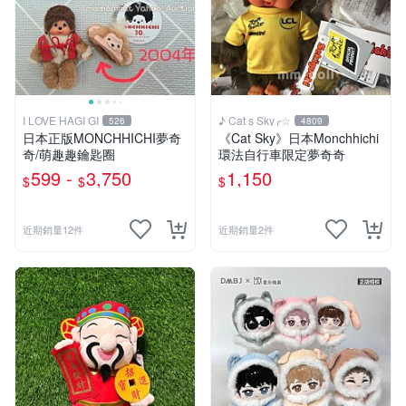
I LOVE HAGI GI
♪ Cat s Sky╭☆
526
4809
日本正版MONCHHICHI夢奇
《Cat Sky》日本Monchhichi
奇/萌趣趣鑰匙圈
環法自行車限定夢奇奇
599 -
3,750
1,150
$
$
$
近期銷量12件
近期銷量2件