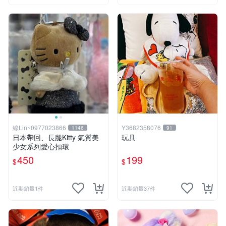
線Lin~0977023866
Y3682358076
1146
91
日本帶回、長腿Kitty 氣質美
玩具
少女系列愛心扣環
450
199
$
$
近期銷量1件
近期銷量37件