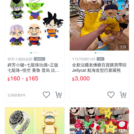
注目
婷芳小舖娃娃館
Y1676985195
2905
23
婷芳小舖~七龍珠玩偶~正版
全新法國老佛爺百貨購買帶回
七龍珠~悟空 賽魯 普烏 比克
Jellycat 航海造型巴塞羅熊
克林 特南克斯 娃娃 玩偶~七
160 -
165
3,000
$
$
$
龍珠玩偶~生日情人禮
近期銷量6件