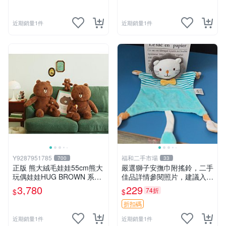
近期銷量1件
近期銷量1件
Y9287951785
福和二手市場
700
33
正版 熊大絨毛娃娃55cm熊大
嚴選獅子安撫巾附搖鈴，二手
玩偶娃娃HUG BROWN 系列
佳品詳情參閱照片，建議入手
55公分韓國 line friends熊大
前多加斟酌。獅子 撫慰巾 達
3,780
229
74折
$
$
玩偶娃娃禮物生日
人必備
折扣碼
近期銷量1件
近期銷量1件