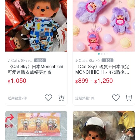
♪ Cat s Sky╭☆
♪ Cat s Sky╭☆
4809
4809
《Cat Sky》日本Monchhichi
《Cat Sky》現貨✨️日本限定
可愛連體衣戴帽夢奇奇
MONCHHICHI × 475聯名款
夢奇奇
1,050
899 -
1,250
$
$
$
近期銷量2件
近期銷量1件