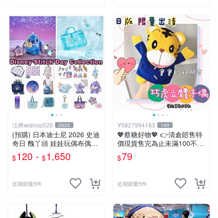
汪將wjshop520
Y5827994163
2633
140
(預購) 日本迪士尼 2026 史迪
💖蔡糖好物💖 👉清倉賠售特
奇日 醜丫頭 娃娃玩偶布偶吊
價現貨售完為止未滿100不出
飾鑰匙圈 涼毯 托特包置物包
貨唷🔥❤️不帶配飾純手偶日版
120 -
1,650
79
$
$
$
購物袋 毛巾貼紙公仔盲盒
巧虎刷牙手偶❤️親子互動說故
事生日兒童節禮物
近期銷量5件
近期銷量5件