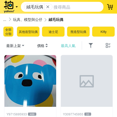
絨毛玩偶
登
玩具、模型與公仔
絨毛玩偶
全部
其他造型玩偶
迪士尼
熊造型玩偶
Kitty
分類
最新上架
價格
最高人氣
Y9715695933
Y3097745955
489
33