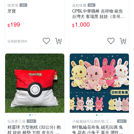
毯賣場
金粒收藏
35
69
牙寶
CPBL中華職棒 吉祥物 歐告
台灣犬 客場黑 娃娃（非吊
飾）
199
1,000
$
$
近期銷量38件
玩具夢工場
小威威絨毛玩偶批發(工廠
742
851
直營)
精靈球 方型抱枕 (32公分) 抱
8吋氨綸花布兔 絨毛玩偶 兔
枕 娃娃 椅墊 方枕 皮卡丘 神
兔 花布 小兔子 萊卡 彈性布