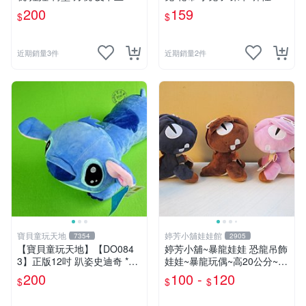
奇寶貝 寶可夢
料 娃娃 公仔 交換禮物 安撫
200
159
$
$
玩偶 超柔軟兔兔玩偶 陪伴玩
偶
近期銷量3件
近期銷量2件
寶貝童玩天地
婷芳小舖娃娃館
7354
2905
【寶貝童玩天地】【DO084
婷芳小舖~暴龍娃娃 恐龍吊飾
3】正版12吋 趴姿史迪奇 *D
娃娃~暴龍玩偶~高20公分~恐
O01
龍娃娃~侏儸紀世界~暴龍 暴
200
100 -
120
$
$
$
龍玩偶~生日/情人禮物~全省
配送~