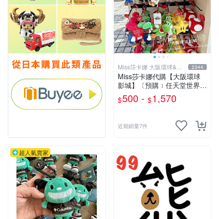
Miss莎卡娜 大阪環球&迪
2344
士尼代購
Miss莎卡娜代購【大阪環球
影城】〔預購﹞任天堂世界
瑪利歐 路易吉 耀西 奇諾比奧
500 -
1,570
$
$
碧姬公主 無敵星星 蘑菇 大金
剛 咚奇剛 玩偶吊飾 絨毛娃娃
抱枕
近期銷量7件
超人氣賣家