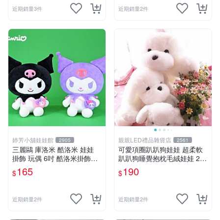
近期銷量3件
近期銷量2件
婷芳小舖娃娃館
親親LED禮品雜貨店
2905
2561
三麗鷗 庫洛米 酷洛米 娃娃
可愛項圈趴趴狗娃娃 超柔軟
掛飾 玩偶 6吋 酷洛米掛飾飾
趴趴狗睡覺抱枕毛絨娃娃 25
娃娃~正版三麗鷗 酷洛米坐姿
公分白色狗狗抱枕娃娃 生日
165
190
$
$
背小背包款 酷洛米娃娃掛飾
禮物
酷洛米掛飾~生日情人禮物
近期銷量2件
近期銷量2件