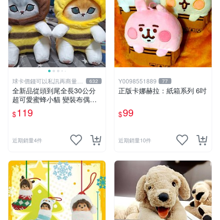
球卡價錢可以私訊再商量喔
Y0098551889
632
77
!
全新品從頭到尾全長30公分
正版卡娜赫拉：紙箱系列 6吋
超可愛蜜蜂小貓 變裝布偶娃
娃 靠墊抱枕 可愛玩偶娃娃 舒
119
99
$
$
壓療癒小朋友禮物生日禮物交
換禮物 兩個顏色款式可選擇
近期銷量4件
近期銷量10件