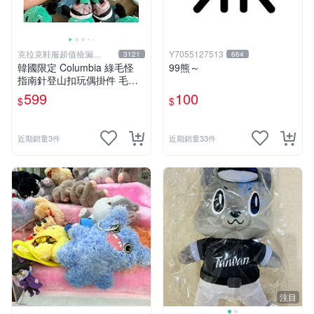
克拉克鞋服超值撿漏
Y7055127513
3121
664
KLKXF
韓國限定 Columbia 綠毛怪
99熊～
指南針登山扣玩偶掛件 毛絨
玩具
599
100
$
$
近期銷量3件
近期銷量33件
注目