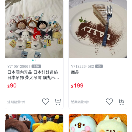
Y7105128661
Y7132264582
456
40
日本國內景品 日本娃娃吊飾
商品
日本吊飾 柴犬吊飾 貓丸吊飾
庫洛米吊飾 大耳狗吊飾 布丁
90
199
$
$
狗吊飾 帕恰狗吊飾 天竺鼠車
車［美樂蒂，兩款貓丸售完］
近期銷量2件
近期銷量9件