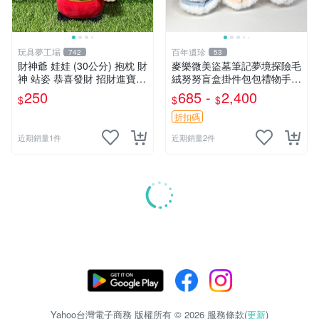
玩具夢工場
百年遺珍
742
53
財神爺 娃娃 (30公分) 抱枕 財
麥樂微美盜墓筆記夢境探險毛
神 站姿 恭喜發財 招財進寶
絨努努盲盒掛件包包禮物手辦
金元寶
新到家 憶境探險系列 張起靈
250
685 -
2,400
$
$
$
喵喵款 吳邪狗狗款 王胖子熊
熊款
折扣碼
近期銷量1件
近期銷量2件
Yahoo台灣電子商務 版權所有 © 2026 服務條款(
更新
)