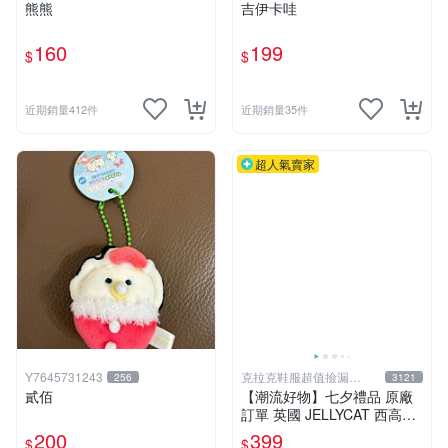
熊熊
吉伊卡哇
160
199
$
$
近期銷量412件
近期銷量35件
超人氣賣家
Y7645731243
克拉克鞋服超值撿漏
256
3121
KLKXF
貳佰
【潮流好物】七夕禮品 原廠
訂單 英國 JELLYCAT 西高地
公仔玩偶 毛絨玩具
200
399
$
$