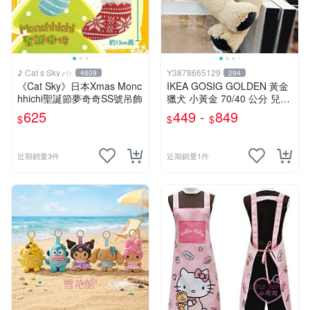
♪ Cat s Sky╭☆
Y3878665129
4809
294
《Cat Sky》日本Xmas Monc
IKEA GOSIG GOLDEN 黃金
hhichi聖誕節夢奇奇SS號吊飾
獵犬 小黃金 70/40 公分 兒童
擺飾 玩偶 大狗 小狗 狗
625
449 -
849
$
$
$
近期銷量3件
近期銷量1件