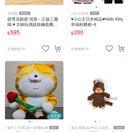
雪花館
小公主的店
6936
747
@雪花館@ 現貨～正版三麗
♥小公主日本精品♥Hello Kitty
鷗 ♥ 古銅玩偶娃娃鑰匙圈掛
幸福粉圍裙~8
飾
595
350
$
$
近期銷量1件
近期銷量1件
近全新
✿手工卡買2送1(送價低)✿
單次買商品2件以上請先詢
201
1816
問運費