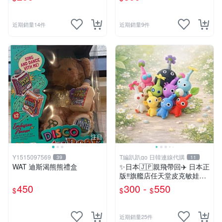
近期銷量14件
近期銷量9件
注目
Y1515097569
T編趴趴go 日韓連線代購
39
11
WAT 迪斯渴熊熊禮盒
✨日本🇯🇵親飛帶回✈️ 日本正
版‼️旗艦店任天堂皮克敏娃娃
PIKMIN 小吊飾 鑰匙圈
450
300 -
550
$
$
$
近期銷量25件