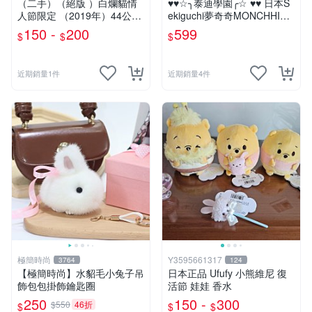
（二手）（絕版 ）白爛貓情
♥♥☆╮泰迪學園╭☆ ♥♥ 日本S
人節限定 （2019年）44公分
ekiguchi夢奇奇MONCHHICH
大娃＆雞腿爛
I【mini女孩】吊飾(另售男孩)
150 -
200
599
$
$
$
近期銷量1件
近期銷量4件
極簡時尚
Y3595661317
3764
124
【極簡時尚】水貂毛小兔子吊
日本正品 Ufufy 小熊維尼 復
飾包包掛飾鑰匙圈
活節 娃娃 香水
250
150 -
300
$550
46折
$
$
$