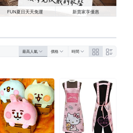
FUN夏日天天免運
新賣家享優惠
最高人氣
價格
時間