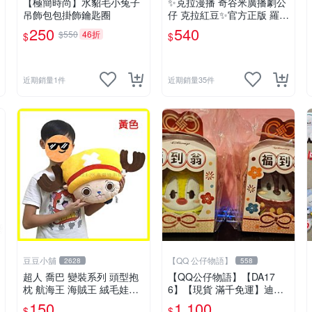
【極簡時尚】水貂毛小兔子
✨克拉漫播 奇谷米廣播劇公
吊飾包包掛飾鑰匙圈
仔 克拉紅豆✨官方正版 羅小
黑戰記暖暖雪人毛絨包
250
540
$550
46折
$
$
近期銷量1件
近期銷量35件
豆豆小舖
【QQ 公仔物語】
2628
558
超人 喬巴 變裝系列 頭型抱
【QQ公仔物語】【DA17
枕 航海王 海賊王 絨毛娃娃
6】【現貨 滿千免運】迪士
抱枕 午安枕 12吋 ~6378
尼 7-11 限量限定 10cm 福
150
1,100
$
$