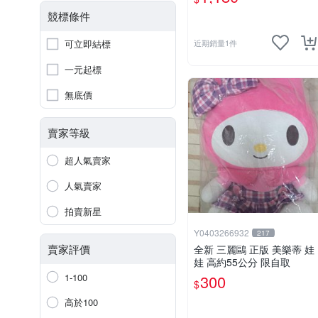
競標條件
可立即結標
近期銷量1件
一元起標
無底價
賣家等級
超人氣賣家
人氣賣家
拍賣新星
Y0403266932
217
賣家評價
全新 三麗鷗 正版 美樂蒂 娃
娃 高約55公分 限自取
1-100
300
$
高於100