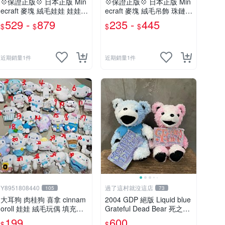
💠保證正版💠 日本正版 Min
💠保證正版💠 日本正版 Min
ecraft 麥塊 絨毛娃娃 娃娃
ecraft 麥塊 絨毛吊飾 珠鏈吊
玩偶 公仔 苦力怕 終界使者
飾 包包吊飾 苦力怕 熊貓 蠑
529 -
879
235 -
445
$
$
$
$
六角恐龍 👉 全日控
螈 六角恐龍 👉 全日控
近期銷量1件
近期銷量1件
Y8951808440
過了這村就沒這店
105
73
大耳狗 肉桂狗 喜拿 cinnam
2004 GDP 絕版 Liquid blue
oroll 娃娃 絨毛玩偶 填充玩
Grateful Dead Bear 死之華
具 模型 SANRIO 三麗鷗
熊 泰迪熊 娃娃20公分
199
600
$
$