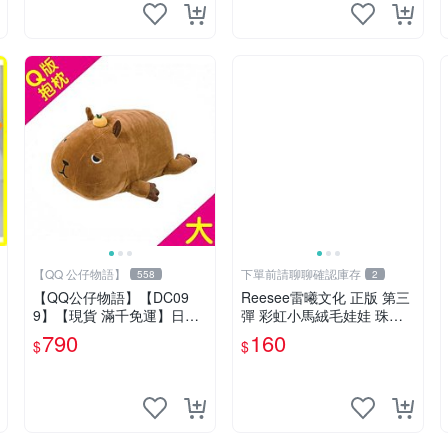
【QQ 公仔物語】
下單前請聊聊確認庫存
558
2
【QQ公仔物語】【DC09
Reesee雷曦文化 正版 第三
9】【現貨 滿千免運】日本
彈 彩虹小馬絨毛娃娃 珠鍊
LIV HEART 水豚 27cm 絨
掛件吊飾盲袋 確認款 紫悅
790
160
$
$
毛娃娃 Q版抱枕
小馬寶莉 7-11小馬盲袋 全
新品