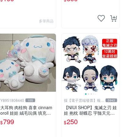
多筆商品
Y8951808440
採【電子雲端發票】報帳
105
5943
請先告知
大耳狗 肉桂狗 喜拿 cinnam
【NIUI SHOP】鬼滅之刃 娃
oroll 娃娃 絨毛玩偶 填充玩
娃 抱枕 胡蝶忍 宇髄天元
具 模型 SANRIO 三麗鷗 母
【正版授權】時透無一郎 伊
799
250
$
$
子娃娃組 大+中
黑小芭內 悲鳴嶼行冥 現貨
A1