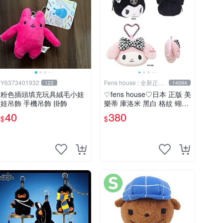
Y6373401932
Fens house : 全新正版
122
14094
商品
粉色插頭填充玩具絨毛小娃
♡fens house♡日本 正版 美
娃吊飾 手機吊飾 掛飾
樂蒂 庫洛米 黑白 格紋 蝴蝶
結 造型 小物包 收納包 零錢
40
380
$
$
包 吊飾 愛心 扣環