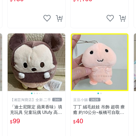
到翁 不倒翁 絨毛吊飾 奇奇
蒂蒂套組
【湘芸淘寶店】全新.二手
豆豆小舖
344
2628
「迪士尼限定 蘋果香味）填
丁丁 絨毛娃娃 吊飾 超萌 療
充玩具 兒童玩偶 Ufufy 高13
癒 約10公分~板橋可自取~6
公分 雲朵米奇（湘芸店舖）
062
99
40
$
$