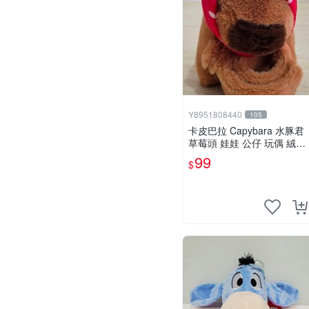
Y8951808440
105
卡皮巴拉 Capybara 水豚君
草莓頭 娃娃 公仔 玩偶 絨毛
玩具 扣環 扣手 啪啪圈 拍拍
99
$
手環