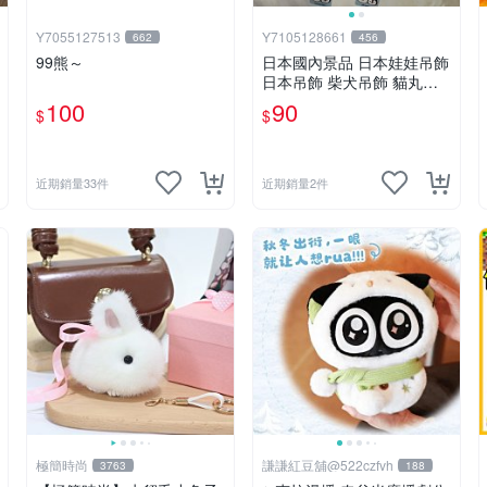
Y7055127513
Y7105128661
662
456
99熊～
日本國內景品 日本娃娃吊飾
日本吊飾 柴犬吊飾 貓丸吊
飾 庫洛米吊飾 大耳狗吊飾
100
90
$
$
布丁狗吊飾 帕恰狗吊飾 天
竺鼠車車［美樂蒂，兩款貓
丸售完］
近期銷量33件
近期銷量2件
極簡時尚
謙謙紅豆舖@522czfvh
3763
188