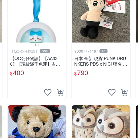
【QQ 公仔物語】
Y0307771197
558
20
【QQ公仔物語】【AA32
日本 全新 現貨 PUNK DRU
6】【現貨滿千免運】吉伊
NKERS PDS x NICI 聯名 鑰
卡哇 Chiikawa Anymy賞 冬
匙圈娃娃 那傢伙-A款
400
790
$
$
季 F賞 雪屋裝飾 小八款 日
版