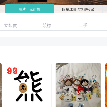
唱片一元起標
限量球員卡立即收藏
立即買
競標
二手