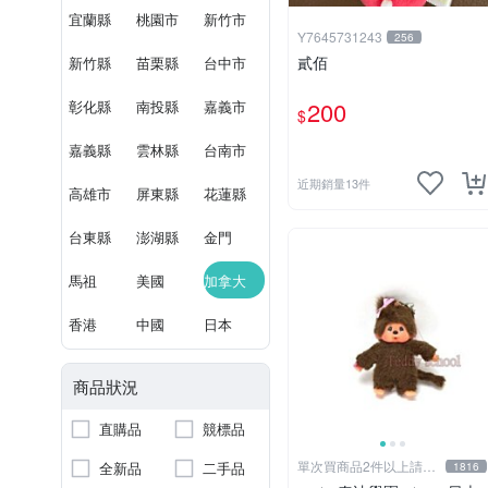
宜蘭縣
桃園市
新竹市
Y7645731243
256
貳佰
新竹縣
苗栗縣
台中市
200
彰化縣
南投縣
嘉義市
$
嘉義縣
雲林縣
台南市
近期銷量13件
高雄市
屏東縣
花蓮縣
台東縣
澎湖縣
金門
馬祖
美國
加拿大
香港
中國
日本
商品狀況
直購品
競標品
單次買商品2件以上請先
全新品
二手品
1816
詢問運費