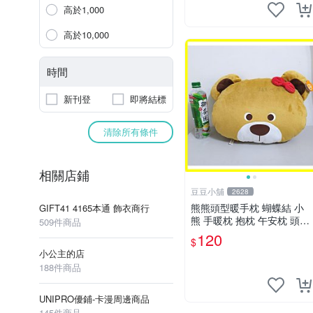
高於1,000
高於10,000
時間
新刊登
即將結標
清除所有條件
相關店鋪
豆豆小舖
2628
熊熊頭型暖手枕 蝴蝶結 小
GIFT41 4165本通 飾衣商行
熊 手暖枕 抱枕 午安枕 頭型
509件商品
抱枕~6626
120
$
小公主的店
188件商品
UNIPRO優鋪-卡漫周邊商品
145件商品