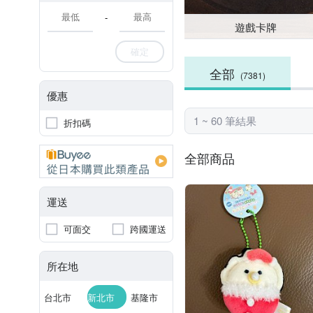
-
遊戲卡牌
確定
全部
(7381)
優惠
1 ~ 60 筆結果
折扣碼
全部商品
運送
可面交
跨國運送
所在地
台北市
新北市
基隆市