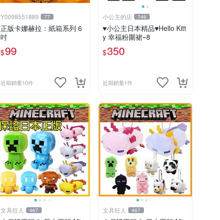
Y0098551889
小公主的店
77
746
正版卡娜赫拉：紙箱系列 6
♥小公主日本精品♥Hello Kitt
吋
y 幸福粉圍裙~8
99
350
$
$
近期銷量10件
近期銷量1件
文具狂人
文具狂人
467
467