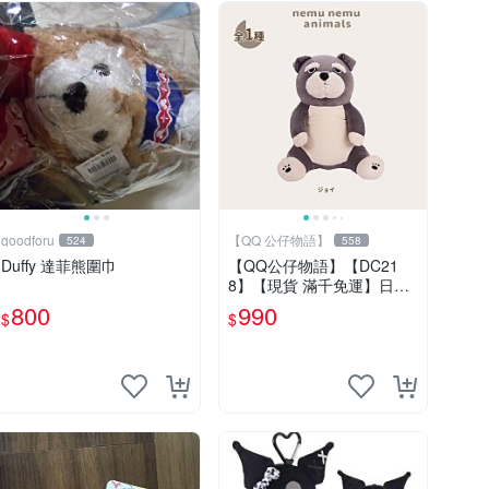
goodforu
【QQ 公仔物語】
524
558
Duffy 達菲熊圍巾
【QQ公仔物語】【DC21
8】【現貨 滿千免運】日本
LIV HEART 坐姿雪納瑞玩偶
800
990
$
$
30cm 絨毛娃娃