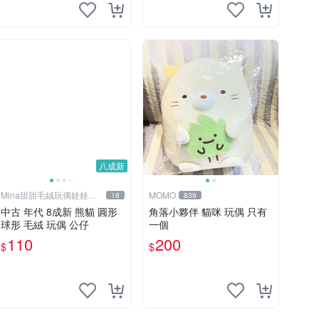
八成新
Mina甜甜毛絨玩偶娃娃公
MOMO
18
839
仔
中古 年代 8成新 熊貓 圓形
角落小夥伴 貓咪 玩偶 只有
球形 毛絨 玩偶 公仔
一個
110
200
$
$