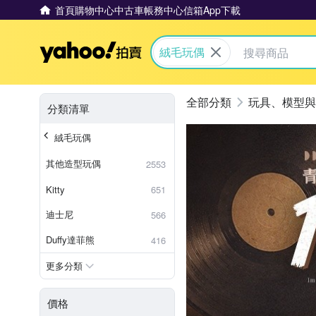
首頁
購物中心
中古車
帳務中心
信箱
App下載
Yahoo拍賣
絨毛玩偶
玩具、模型與
分類清單
絨毛玩偶
其他造型玩偶
2553
Kitty
651
迪士尼
566
Duffy達菲熊
416
更多分類
價格