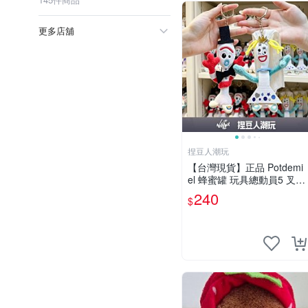
更多店舖
捏豆人潮玩
【台灣現貨】正品 Potdemi
el 蜂蜜罐 玩具總動員5 叉奇
刀奇 刀刀叉叉夫婦 吊飾掛
240
$
飾情人節禮物