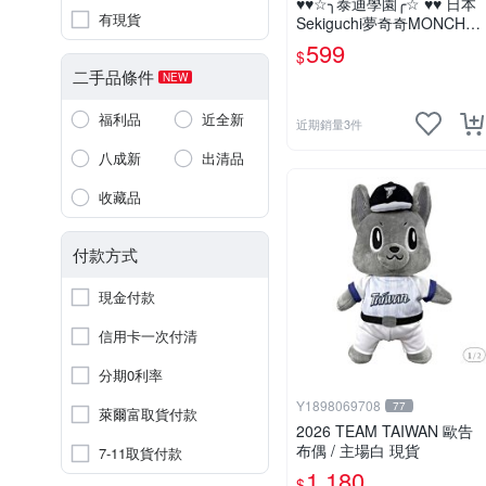
♥♥☆╮泰迪學園╭☆ ♥♥ 日本
有現貨
Sekiguchi夢奇奇MONCHHI
CHI【mini女孩】吊飾(另售
599
$
男孩)
二手品條件
NEW
福利品
近全新
近期銷量3件
八成新
出清品
收藏品
付款方式
現金付款
信用卡一次付清
分期0利率
Y1898069708
77
萊爾富取貨付款
2026 TEAM TAIWAN 歐告
布偶 / 主場白 現貨
7-11取貨付款
1,180
$