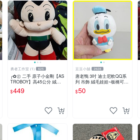
勇者工作室 (1)
豆豆小舖
625
2628
╭✿㊣ 二手 原子小金剛【AS
唐老鴨 3吋 迪士尼軟QQ系
TROBOY】高45公分 絨毛/
列 吊飾 絨毛娃娃~板橋可自
填充/娃娃/布偶/玩偶 臥房佈
取~6632
449
50
$
$
置,擺設,頭枕 特價$449