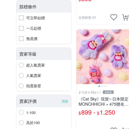
競標條件
可立即結標
近期銷量1件
一元起標
無底價
賣家等級
超人氣賣家
人氣賣家
拍賣新星
♪ Cat s Sky╭☆
4808
《Cat Sky》現貨✨️日本限定
賣家評價
清除
MONCHHICHI × 475聯名款
夢奇奇
899 -
1,250
1-100
$
$
高於100