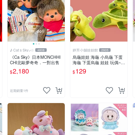
♪ Cat s Sky╭☆
婷芳小舖娃娃館
4808
2905
《Ca Sky》日本MONCHHI
烏龜娃娃 海龜 小烏龜 下蛋
CHI北歐夢奇奇．一對出售
海龜 下蛋烏龜 娃娃 玩偶~7
吋 不可脫殼烏龜玩偶 ~生日/
2,180
129
$
$
情人禮物~全省配送
近期銷量1件