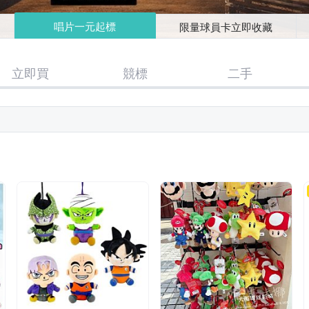
唱片一元起標
限量球員卡立即收藏
立即買
競標
二手