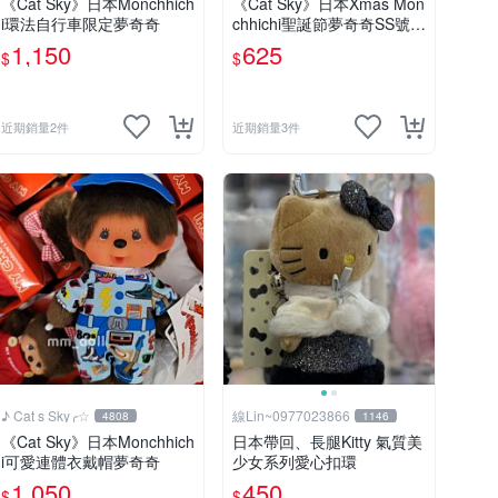
《Cat Sky》日本Monchhich
《Cat Sky》日本Xmas Mon
i環法自行車限定夢奇奇
chhichi聖誕節夢奇奇SS號吊
飾
1,150
625
$
$
近期銷量2件
近期銷量3件
♪ Cat s Sky╭☆
線Lin~0977023866
4808
1146
《Cat Sky》日本Monchhich
日本帶回、長腿Kitty 氣質美
i可愛連體衣戴帽夢奇奇
少女系列愛心扣環
1,050
450
$
$