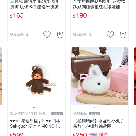
三麗鷗 庫洛米 酷洛米 娃娃
可愛項圈趴趴狗娃娃 超柔軟
掛飾 玩偶 6吋 酷洛米掛飾飾
趴趴狗睡覺抱枕毛絨娃娃 25
娃娃~正版三麗鷗 酷洛米坐
公分白色狗狗抱枕娃娃 生日
165
190
$
$
姿背小背包款 酷洛米娃娃掛
禮物
飾 酷洛米掛飾~生日情人禮
物
近期銷量2件
近期銷量2件
單次買商品2件以上請先
極簡時尚
1816
3764
詢問運費
♥♥☆╮泰迪學園╭☆ ♥♥ 日本
【極簡時尚】水貂毛小兔子
Sekiguchi夢奇奇MONCHHI
吊飾包包掛飾鑰匙圈
CHI【mini女孩】吊飾(另售
599
250
$550
46折
$
$