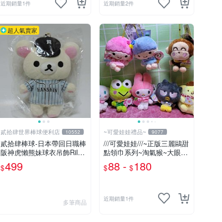
近期銷量1件
近期銷量2件
超人氣賣家
貳拾肆世界棒球便利店
~可愛娃娃禮品~
10552
9077
貳拾肆棒球-日本帶回日職棒
///可愛娃娃///~正版三麗鷗甜
阪神虎懶熊妹球衣吊飾Rilak
點領巾系列~淘氣猴~大眼蛙
kuma
~酷企鵝~布丁狗~美樂蒂~大
499
88 -
180
$
$
$
耳狗~雙子星絨毛娃娃--3吋
近期銷量1件
多筆商品