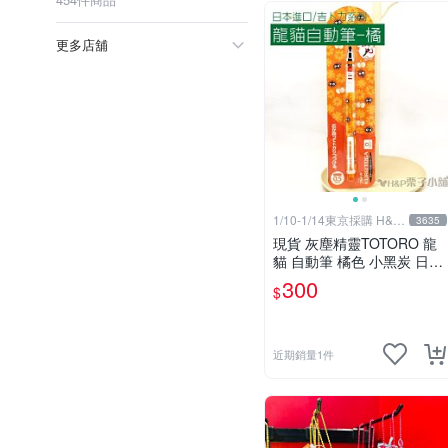
更多店舖
1/10-1/14東京採購 H&P
3635
栗子小舖
現貨 灰塵精靈TOTORO 龍
貓 自動筆 橘色 小黑炭 日本
進口 生日禮物 交換禮物[H&
300
$
P栗子小舖]
近期銷量1件