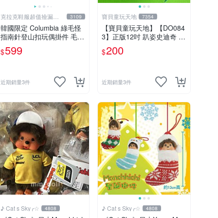
克拉克鞋服超值撿漏
寶貝童玩天地
3109
7354
KLKXF
韓國限定 Columbia 綠毛怪
【寶貝童玩天地】【DO084
指南針登山扣玩偶掛件 毛絨
3】正版12吋 趴姿史迪奇 *D
玩具
O01
599
200
$
$
近期銷量3件
近期銷量3件
♪ Cat s Sky╭☆
♪ Cat s Sky╭☆
4808
4808