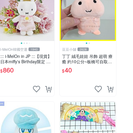
i-MelOn韓國空運
豆豆小舖
1940
2628
::: i-MelOn in JP :::【現貨】
丁丁 絨毛娃娃 吊飾 超萌 療
日本miffy's Birthday限定 米
癒 約10公分~板橋可自取~6
菲米飛兔皇冠珍珠洋裝 玩偶
062
860
40
$
$
吊飾