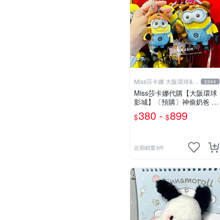
Miss莎卡娜 大阪環球&迪
2344
士尼代購
Miss莎卡娜代購【大阪環球
影城】〔預購〕神偷奶爸 黃
色小小兵 Tim熊 提姆熊 絨
380 -
899
$
$
毛娃娃 玩偶吊飾 包包掛飾
金屬吊飾釦 吊飾扣 鈴鐺吊
飾 鑰匙圈
近期銷量3件