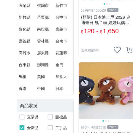
宜蘭縣
桃園市
新竹市
汪將wjshop520
2633
(預購) 日本迪士尼 2026 史
新竹縣
苗栗縣
台中市
迪奇日 醜丫頭 娃娃玩偶布
偶吊飾鑰匙圈 涼毯 托特包
120 -
1,650
彰化縣
南投縣
嘉義市
$
$
置物包購物袋 毛巾貼紙公仔
盲盒
嘉義縣
雲林縣
台南市
近期銷量5件
高雄市
屏東縣
花蓮縣
台東縣
澎湖縣
金門
馬祖
美國
加拿大
香港
中國
日本
商品狀況
直購品
競標品
婷芳小舖娃娃館
全新品
二手品
2905