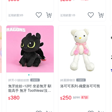
男孩)
近期銷量3件
近期銷量1件
婷芳小舖娃娃館
綺麗購物坊
2905
1853
無牙娃娃~12吋 坐姿無牙 馴
洛可可系列-織愛洛可可熊
龍高手 無牙 Toothless/沒牙
仔 黑色夜煞公仔-全省配送
380
250
$290
87折
$
$