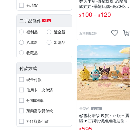
婷芳小舖~暴龍娃娃 恐龍吊
有現貨
飾娃娃~暴龍玩偶~高20公分
~恐龍娃娃~侏儸紀世界~暴
100 -
120
$
$
龍 暴龍玩偶~生日/情人禮物
二手品條件
NEW
~全省配送~
福利品
近全新
近期銷量2件
八成新
出清品
收藏品
付款方式
現金付款
信用卡一次付清
分期0利率
雪花館
6936
萊爾富取貨付款
@雪花館@ 現貨～正版三麗
鷗 ♥ 古銅玩偶娃娃鑰匙圈掛
7-11取貨付款
飾
595
$