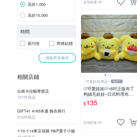
近期銷量1件
高於1,000
高於10,000
時間
新刊登
即將結標
清除所有條件
相關店鋪
~可愛娃娃禮品~
9077
///可愛娃娃///~6吋正版布丁
台南卡拉貓專賣店
狗絨毛娃娃~日式料理布丁
727件商品
狗~壽司~三角飯糰~炸蝦---
135
$
約15公分
GIFT41 4165本通 飾衣商行
512件商品
近期銷量1件
1/10-1/14東京採購 H&P栗子小舖
454件商品