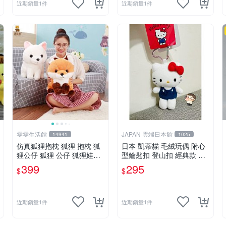
近期銷量1件
近期銷量1件
雯雯生活館
JAPAN 雲端日本館
14941
1025
仿真狐狸抱枕 狐狸 抱枕 狐
日本 凱蒂貓 毛絨玩偶 附心
狸公仔 狐狸 公仔 狐狸娃娃
型鑰匙扣 登山扣 經典款 愛
狐狸 娃娃 玩偶 玩具 聖誕節
心 心型
399
295
$
$
生日 情人節禮物禮品
近期銷量1件
近期銷量1件