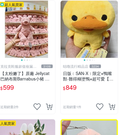
超人氣賣家
克拉克鞋服超值撿漏
咕嚕流行精品店
3109
3234
KLKXF
【太粉嫩了】原廠 Jellycat
日版﹝SAN-X﹞限定※鴨嘴
巴納布斯Barnabus小豬 毛
獸-難得糊塗鴨※超可愛【難
絨玩具公仔 可愛柔軟 禮物
得糊塗鴨站姿公仔】絨毛布
599
849
$
$
偶(14公分)
近期銷量2件
近期銷量1件
人氣賣家