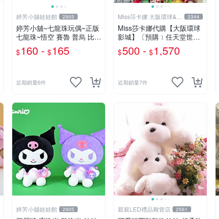
婷芳小舖娃娃館
Miss莎卡娜 大阪環球&迪
2905
2344
士尼代購
婷芳小舖~七龍珠玩偶~正版
Miss莎卡娜代購【大阪環球
七龍珠~悟空 賽魯 普烏 比克
影城】〔預購﹞任天堂世界
克林 特南克斯 娃娃 玩偶~七
瑪利歐 路易吉 耀西 奇諾比
160 -
165
500 -
1,570
$
$
$
$
龍珠玩偶~生日情人禮
奧 碧姬公主 無敵星星 蘑菇
大金剛 咚奇剛 玩偶吊飾 絨
毛娃娃 抱枕
近期銷量6件
近期銷量7件
婷芳小舖娃娃館
親親LED禮品雜貨店
2905
2561