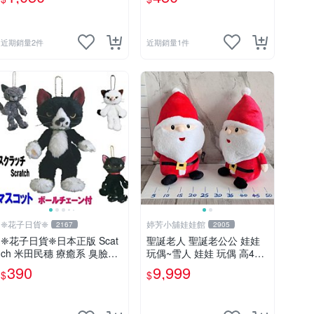
近期銷量2件
近期銷量1件
❈花子日貨❈
婷芳小舖娃娃館
2167
2905
❈花子日貨❈日本正版 Scat
聖誕老人 聖誕老公公 娃娃
ch 米田民穗 療癒系 臭臉貓
玩偶~雪人 娃娃 玩偶 高40
抓抓貓 玩偶吊飾 生日禮物
公分 聖誕老公公 交換禮物
390
9,999
$
$
交換禮物
聖誕娃娃娃 耶誕禮物 聖誕
節擺飾 全省配送