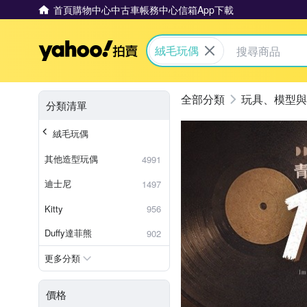
首頁
購物中心
中古車
帳務中心
信箱
App下載
Yahoo拍賣
絨毛玩偶
玩具、模型與
分類清單
絨毛玩偶
其他造型玩偶
4991
迪士尼
1497
Kitty
956
Duffy達菲熊
902
更多分類
價格