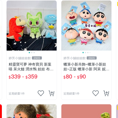
婷芳小舖娃娃館
婷芳小舖娃娃館
2905
2905
精靈寶可夢 神奇寶貝 新葉
蠟筆小新吊飾~蠟筆小新娃
喵 呆火鱷 潤水鴨 娃娃 布偶
娃~正版 蠟筆小新 阿呆 妮妮
玩偶 寶可夢中心 呆火鱷玩
正男 風間 娃娃 吊飾~新之助
339 -
359
80 -
90
$
$
$
$
偶 御三家 神奇寶貝~生日情
小新吊飾 包包吊飾~生日情
人禮物~全省配送
人禮物
近期銷量1件
近期銷量1件