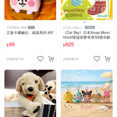
Y0098551889
♪ Cat s Sky╭☆
77
4808
正版卡娜赫拉：紙箱系列 6吋
《Cat Sky》日本Xmas Monc
hhichi聖誕節夢奇奇SS號吊飾
99
625
$
$
近期銷量10件
近期銷量3件