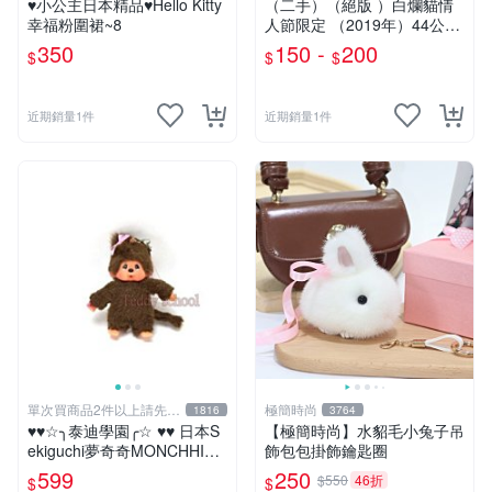
♥小公主日本精品♥Hello Kitty
（二手）（絕版 ）白爛貓情
幸福粉圍裙~8
人節限定 （2019年）44公分
大娃＆雞腿爛
350
150 -
200
$
$
$
近期銷量1件
近期銷量1件
單次買商品2件以上請先詢
極簡時尚
1816
3764
問運費
♥♥☆╮泰迪學園╭☆ ♥♥ 日本S
【極簡時尚】水貂毛小兔子吊
ekiguchi夢奇奇MONCHHICH
飾包包掛飾鑰匙圈
I【mini女孩】吊飾(另售男孩)
599
250
$550
46折
$
$