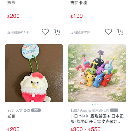
熊熊
吉伊卡哇
200
199
$
$
近期銷量411件
近期銷量32件
Y7645731243
T編趴趴go 日韓連線代購
256
11
貳佰
✨日本🇯🇵親飛帶回✈️ 日本正
版‼️旗艦店任天堂皮克敏娃娃
PIKMIN 小吊飾 鑰匙圈
200
300 -
550
$
$
$