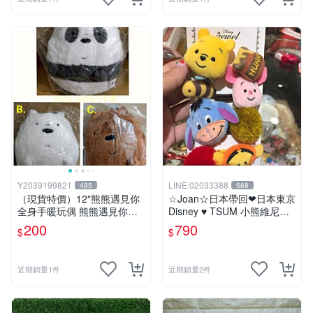
Y2039199821
LINE:02033388
495
568
（現貨特價）12"熊熊遇見你
☆Joan☆日本帶回❤日本東京
全身手暖玩偶 熊熊遇見你暖
Disney ♥ TSUM 小熊維尼系
手枕 熊熊遇見你系列 熊熊遇
列 ♥ 髮束/髮飾/髮圈/髮帶/綁
200
790
$
$
見你 暖手枕 玩偶 可愛 Q萌
頭髮
兒童節禮物 生日禮物 交換禮
物 聖誕 卡漫週邊
近期銷量1件
近期銷量2件