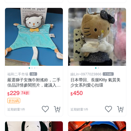
福和二手市場
線Lin~0977023866
32
1146
嚴選獅子安撫巾附搖鈴，二手
日本帶回、長腿Kitty 氣質美
佳品詳情參閱照片，建議入手
少女系列愛心扣環
前多加斟酌。獅子 撫慰巾 達
229
450
74折
$
$
人必備
折扣碼
近期銷量1件
近期銷量1件