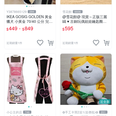
Y3878665129
雪花館
294
6936
IKEA GOSIG GOLDEN 黃金
@雪花館@ 現貨～正版三麗
獵犬 小黃金 70/40 公分 兒童
鷗 ♥ 古銅玩偶娃娃鑰匙圈掛
擺飾 玩偶 大狗 小狗 狗
飾
449 -
849
595
$
$
$
近期銷量1件
近期銷量1件
近全新
小公主的店
✿手工卡買2送1(送價低)✿
746
201