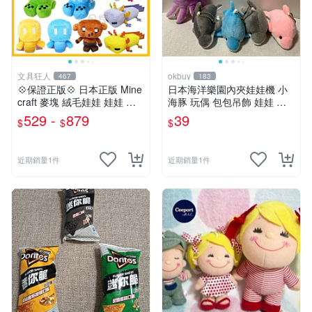
文具狂人
okbuy
467
183
💠保證正版💠 日本正版 Mine
日本海洋樂園內夾娃娃機 小
craft 麥塊 絨毛娃娃 娃娃 玩
海豚 玩偶 包包吊飾 娃娃 玩
偶 公仔 苦力怕 終界使者 六
具 床伴 粉紅色 紫色 藍色 灰
529 -
879
39
$
$
$
角恐龍 👉 全日控
色 全新台北現貨
近期銷量1件
近期銷量1件