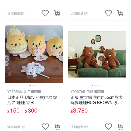
近期銷量3件
近期銷量1件
Y3595661317
Y9287951785
124
700
日本正品 Ufufy 小熊維尼 復
正版 熊大絨毛娃娃55cm熊大
活節 娃娃 香水
玩偶娃娃HUG BROWN 系列
55公分韓國 line friends熊大
150 -
300
3,780
$
$
$
玩偶娃娃禮物生日
近期銷量1件
近期銷量1件