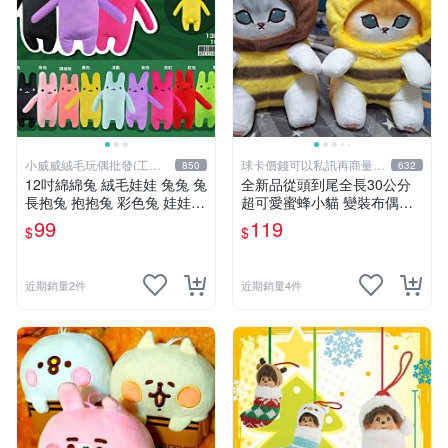
小威威絨毛玩偶批發(工廠
球卡價錢可以私訊再商量喔
850
632
直營)
!
12吋綿綿兔 絨毛娃娃 兔兔 兔
全新品從頭到尾全長30公分
長抱兔 抱抱兔 彩色兔 娃娃
超可愛蜜蜂小貓 變裝布偶娃
公仔 禮品 生活雜貨
娃 靠墊抱枕 可愛玩偶娃娃 舒
99
119
$
$
壓療癒小朋友禮物生日禮物交
換禮物 兩個顏色款式可選擇
近期銷量2件
近期銷量4件