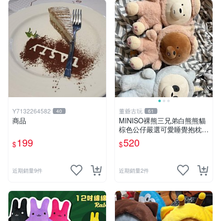
Y7132264582
董爺古玩
40
61
商品
MINISO裸熊三兄弟白熊熊貓
棕色公仔嚴選可愛睡覺抱枕玩
偶熊玩具 裸熊 玩具 公仔
199
520
$
$
近期銷量9件
近期銷量2件