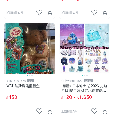
近期銷量13件
近期銷量23件
注目
Y1515097569
汪將wjshop520
39
2633
WAT 迪斯渴熊熊禮盒
(預購) 日本迪士尼 2026 史迪
奇日 醜丫頭 娃娃玩偶布偶吊
飾鑰匙圈 涼毯 托特包置物包
450
120 -
1,650
$
$
$
購物袋 毛巾貼紙公仔盲盒
近期銷量5件