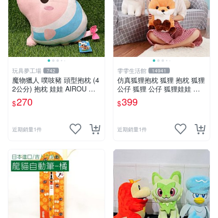
玩具夢工場
雯雯生活館
742
14941
魔物獵人 噗吱豬 頭型抱枕 (4
仿真狐狸抱枕 狐狸 抱枕 狐狸
2公分) 抱枕 娃娃 AIROU 艾
公仔 狐狸 公仔 狐狸娃娃 狐
路 梅拉路 艾路貓
狸 娃娃 玩偶 玩具 聖誕節 生
270
399
$
$
日 情人節禮物禮品
近期銷量1件
近期銷量1件