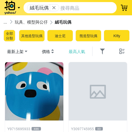
絨毛玩偶
登
玩具、模型與公仔
絨毛玩偶
全部
其他造型玩偶
迪士尼
熊造型玩偶
Kitty
分類
最新上架
價格
最高人氣
Y9715695933
Y3097745955
486
33