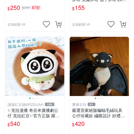
分 寶可夢娃娃 POKÉMON
250
155
$290
87折
$
$
近期銷量1件
近期銷量1件
謙謙紅豆舖@522czfvh
董爺古玩
188
61
✨克拉漫播 奇谷米廣播劇公
嚴選宜家絕版蝙蝠毛絨玩具
仔 克拉紅豆✨官方正版 羅小
公仔珍藏款 繡眼設計 好禮推
黑戰記暖暖雪人毛絨包
薦 蝙蝠玩偶 宜家稀有 毛絨收
540
420
$
$
藏 宜家玩具 毛絨公仔 絕版玩
偶 限量公仔 宜家迷收藏