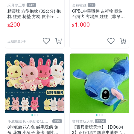
玩具夢工場
金粒收藏
742
69
精靈球 方型抱枕 (32公分) 抱
CPBL中華職棒 吉祥物 歐告
枕 娃娃 椅墊 方枕 皮卡丘 神
台灣犬 客場黑 娃娃（非吊
奇寶貝 寶可夢
飾）
200
1,000
$
$
近期銷量3件
小威威絨毛玩偶批發(工廠
寶貝童玩天地
850
7354
直營)
8吋氨綸花布兔 絨毛玩偶 兔
【寶貝童玩天地】【DO084
兔 花布 小兔子 萊卡 彈性布
3】正版12吋 趴姿史迪奇 *D