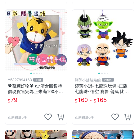
Y5827994163
婷芳小舖娃娃館
140
2905
💖蔡糖好物💖 👉清倉賠售特
婷芳小舖~七龍珠玩偶~正版
價現貨售完為止未滿100不出
七龍珠~悟空 賽魯 普烏 比克
貨唷🔥❤️不帶配飾純手偶日版
克林 特南克斯 娃娃 玩偶~七
79
160 -
165
$
$
$
巧虎刷牙手偶❤️親子互動說故
龍珠玩偶~生日情人禮
事生日兒童節禮物
近期銷量5件
近期銷量6件