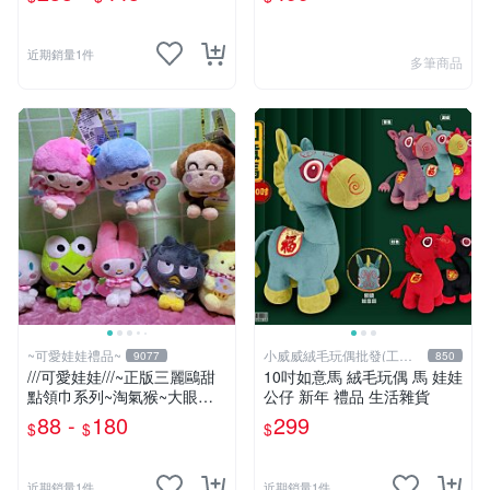
六角恐龍 👉 全日控
近期銷量1件
多筆商品
~可愛娃娃禮品~
小威威絨毛玩偶批發(工廠
9077
850
直營)
///可愛娃娃///~正版三麗鷗甜
10吋如意馬 絨毛玩偶 馬 娃娃
點領巾系列~淘氣猴~大眼蛙~
公仔 新年 禮品 生活雜貨
酷企鵝~布丁狗~美樂蒂~大耳
88 -
180
299
$
$
$
狗~雙子星絨毛娃娃--3吋
近期銷量1件
近期銷量1件