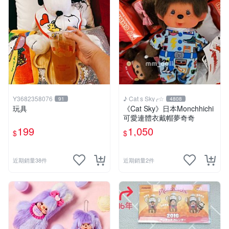
Y3682358076
♪ Cat s Sky╭☆
91
4808
玩具
《Cat Sky》日本Monchhichi
可愛連體衣戴帽夢奇奇
199
1,050
$
$
近期銷量38件
近期銷量2件