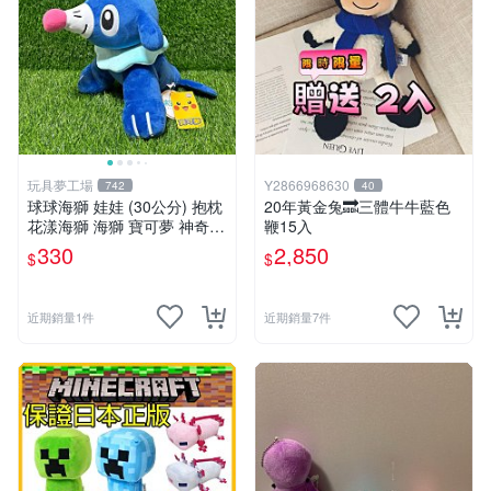
玩具夢工場
Y2866968630
742
40
球球海獅 娃娃 (30公分) 抱枕
20年黃金兔🔜三體牛牛藍色
花漾海獅 海獅 寶可夢 神奇寶
鞭15入
貝
330
2,850
$
$
近期銷量1件
近期銷量7件