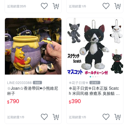
近期銷量35件
近期銷量1件
LINE:02033388
❈花子日貨❈
568
2167
☆Joan☆香港帶回♥小熊維尼
❈花子日貨❈日本正版 Scatc
杯子
h 米田民穗 療癒系 臭臉貓 抓
抓貓 玩偶吊飾 生日禮物 交換
790
390
$
$
禮物
近期銷量1件
近期銷量1件