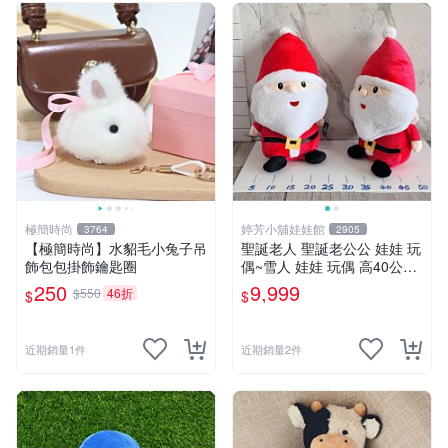
極簡時尚
婷芳小舖娃娃館
3764
2905
【極簡時尚】水貂毛小兔子吊
聖誕老人 聖誕老公公 娃娃 玩
飾包包掛飾鑰匙圈
偶~雪人 娃娃 玩偶 高40公分
聖誕老公公 交換禮物 聖誕娃
250
9,999
$550
46折
$
$
娃娃 耶誕禮物 聖誕節擺飾 全
省配送
近期銷量1件
近期銷量2件