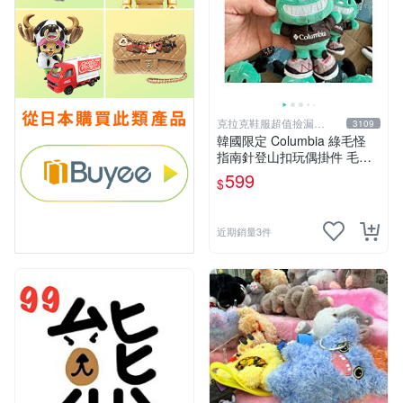
克拉克鞋服超值撿漏
3109
KLKXF
韓國限定 Columbia 綠毛怪
指南針登山扣玩偶掛件 毛絨
玩具
599
$
近期銷量3件