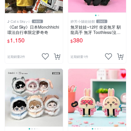
♪ Cat s Sky╭☆
婷芳小舖娃娃館
4808
2905
《Cat Sky》日本Monchhichi
無牙娃娃~12吋 坐姿無牙 馴
環法自行車限定夢奇奇
龍高手 無牙 Toothless/沒牙
仔 黑色夜煞公仔-全省配送
1,150
380
$
$
近期銷量2件
近期銷量1件