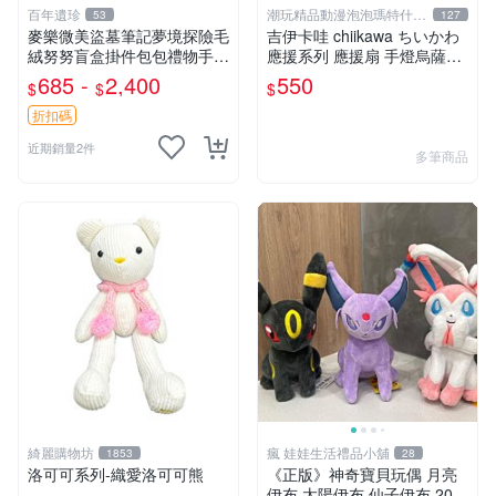
百年遺珍
潮玩精品動漫泡泡瑪特什麼
53
127
都有
麥樂微美盜墓筆記夢境探險毛
吉伊卡哇 chiikawa ちいかわ
絨努努盲盒掛件包包禮物手辦
應援系列 應援扇 手燈烏薩奇
新到家 憶境探險系列 張起靈
兔兔 水汪汪大眼兔兔 吊飾 掛
685 -
2,400
550
$
$
$
喵喵款 吳邪狗狗款 王胖子熊
飾
熊款
折扣碼
近期銷量2件
多筆商品
綺麗購物坊
瘋 娃娃生活禮品小舖
1853
28
洛可可系列-織愛洛可可熊
《正版》神奇寶貝玩偶 月亮
伊布 太陽伊布 仙子伊布 20公