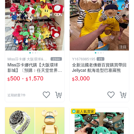
注目
Miss莎卡娜 大阪環球&迪
Y1676985195
2344
23
士尼代購
Miss莎卡娜代購【大阪環球
全新法國老佛爺百貨購買帶回
影城】〔預購﹞任天堂世界
Jellycat 航海造型巴塞羅熊
瑪利歐 路易吉 耀西 奇諾比奧
500 -
1,570
3,000
$
$
$
碧姬公主 無敵星星 蘑菇 大金
剛 咚奇剛 玩偶吊飾 絨毛娃娃
抱枕
近期銷量7件
超人氣賣家