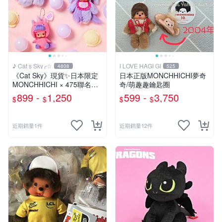
♪ Cat s Sky╭☆
I LOVE HAGI GI
4808
525
《Cat Sky》現貨✨️日本限定
日本正版MONCHHICHI夢奇
MONCHHICHI × 475聯名款
奇/萌趣趣鑰匙圈
夢奇奇
899 -
1,250
599 -
3,750
$
$
$
$
近期銷量1件
近期銷量12件