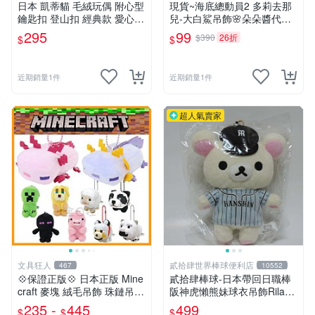
日本 凱蒂貓 毛絨玩偶 附心型
現貨~海底總動員2 多莉去那
鑰匙扣 登山扣 經典款 愛心
兒-大白鯊吊飾🌸朵朵醬代購
心型
🌸
295
99
$390
26折
$
$
近期銷量1件
近期銷量1件
超人氣賣家
文具狂人
貳拾肆世界棒球便利店
467
10552
💠保證正版💠 日本正版 Mine
貳拾肆棒球-日本帶回日職棒
craft 麥塊 絨毛吊飾 珠鏈吊飾
阪神虎懶熊妹球衣吊飾Rilakk
包包吊飾 苦力怕 熊貓 蠑螈
uma
235 -
445
499
$
$
$