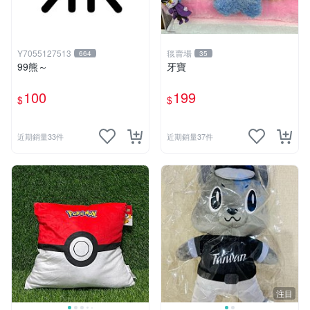
Y7055127513
毯賣場
664
35
99熊～
牙寶
100
199
$
$
近期銷量33件
近期銷量37件
注目