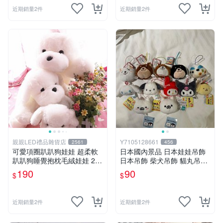
近期銷量2件
近期銷量2件
親親LED禮品雜貨店
Y7105128661
2561
456
可愛項圈趴趴狗娃娃 超柔軟
日本國內景品 日本娃娃吊飾
趴趴狗睡覺抱枕毛絨娃娃 25
日本吊飾 柴犬吊飾 貓丸吊飾
公分白色狗狗抱枕娃娃 生日
庫洛米吊飾 大耳狗吊飾 布丁
190
90
$
$
禮物
狗吊飾 帕恰狗吊飾 天竺鼠車
車［美樂蒂，兩款貓丸售完］
近期銷量2件
近期銷量2件