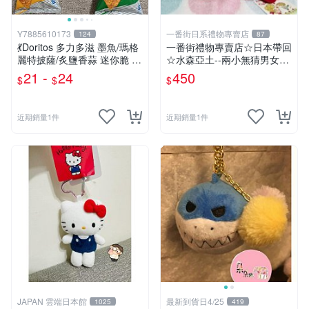
Y7885610173
一番街日系禮物專賣店
124
87
💃Doritos 多力多滋 墨魚/瑪格
一番街禮物專賣店☆日本帶回
麗特披薩/炙鹽香蒜 迷你脆 54
☆水森亞土--兩小無猜男女孩
g🕺 洋芋片 玉米片薯片 餅乾
娃娃~單件小隻價~超迷人禮
21 -
24
450
$
$
$
隨身包 玉米脆片 零食
物首選!
近期銷量1件
近期銷量1件
JAPAN 雲端日本館
最新到貨日4/25
1025
419