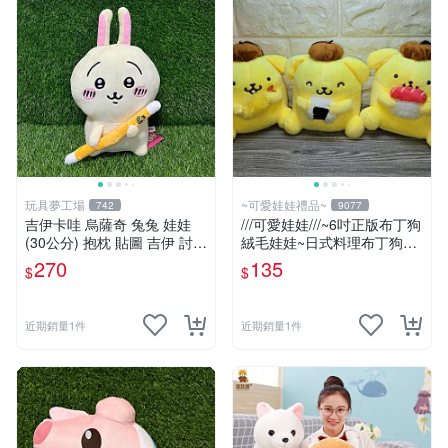
玩具夢工場
~可愛娃娃禮品~
742
9077
吉伊卡哇 烏薩奇 兔兔 娃娃
///可愛娃娃///~6吋正版布丁狗
(30公分) 抱枕 貼圖 吉伊 討伐
絨毛娃娃~日式料理布丁狗~
棒 Chiikawa
壽司~三角飯糰~炸蝦---約15
270
135
$
$
公分
近期銷量1件
近期銷量1件