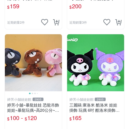
料 娃娃 公仔 交換禮物 安撫
O01
159
200
$
$
玩偶 超柔軟兔兔玩偶 陪伴玩
偶
近期銷量2件
近期銷量3件
婷芳小舖娃娃館
婷芳小舖娃娃館
2905
2905
婷芳小舖~暴龍娃娃 恐龍吊飾
三麗鷗 庫洛米 酷洛米 娃娃
娃娃~暴龍玩偶~高20公分~恐
掛飾 玩偶 6吋 酷洛米掛飾飾
龍娃娃~侏儸紀世界~暴龍 暴
娃娃~正版三麗鷗 酷洛米坐姿
100 -
120
165
$
$
$
龍玩偶~生日/情人禮物~全省
背小背包款 酷洛米娃娃掛飾
配送~
酷洛米掛飾~生日情人禮物