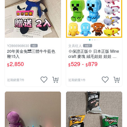
Y2866968630
文具狂人
40
467
20年黃金兔🔜三體牛牛藍色
💠保證正版💠 日本正版 Mine
鞭15入
craft 麥塊 絨毛娃娃 娃娃 玩
偶 公仔 苦力怕 終界使者 六
2,850
529 -
879
$
$
$
角恐龍 👉 全日控
近期銷量7件
近期銷量1件