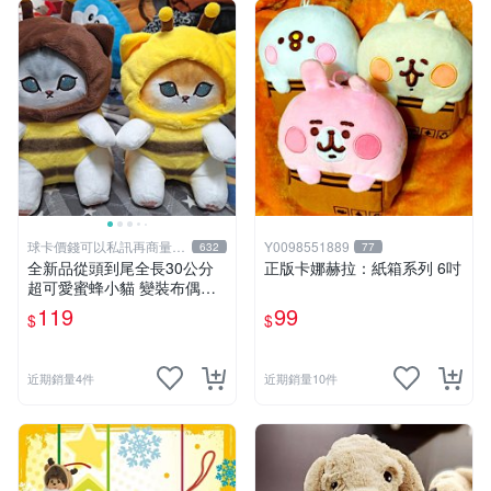
球卡價錢可以私訊再商量喔
Y0098551889
632
77
!
全新品從頭到尾全長30公分
正版卡娜赫拉：紙箱系列 6吋
超可愛蜜蜂小貓 變裝布偶娃
娃 靠墊抱枕 可愛玩偶娃娃 舒
119
99
$
$
壓療癒小朋友禮物生日禮物交
換禮物 兩個顏色款式可選擇
近期銷量4件
近期銷量10件