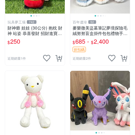
玩具夢工場
百年遺珍
742
52
財神爺 娃娃 (30公分) 抱枕 財
麥樂微美盜墓筆記夢境探險毛
神 站姿 恭喜發財 招財進寶
絨努努盲盒掛件包包禮物手辦
金元寶
新到家 憶境探險系列 張起靈
250
685 -
2,400
$
$
$
喵喵款 吳邪狗狗款 王胖子熊
熊款
折扣碼
近期銷量1件
近期銷量2件