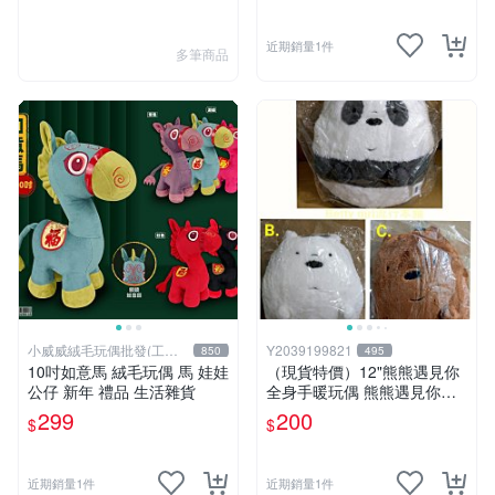
近期銷量1件
多筆商品
小威威絨毛玩偶批發(工廠
Y2039199821
850
495
直營)
10吋如意馬 絨毛玩偶 馬 娃娃
（現貨特價）12"熊熊遇見你
公仔 新年 禮品 生活雜貨
全身手暖玩偶 熊熊遇見你暖
手枕 熊熊遇見你系列 熊熊遇
299
200
$
$
見你 暖手枕 玩偶 可愛 Q萌
兒童節禮物 生日禮物 交換禮
物 聖誕 卡漫週邊
近期銷量1件
近期銷量1件