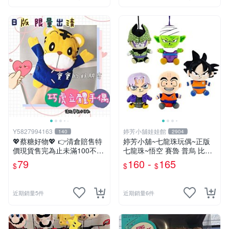
Y5827994163
婷芳小舖娃娃館
140
2904
💖蔡糖好物💖 👉清倉賠售特
婷芳小舖~七龍珠玩偶~正版
價現貨售完為止未滿100不出
七龍珠~悟空 賽魯 普烏 比克
貨唷🔥❤️不帶配飾純手偶日版
克林 特南克斯 娃娃 玩偶~七
79
160 -
165
$
$
$
巧虎刷牙手偶❤️親子互動說故
龍珠玩偶~生日情人禮
事生日兒童節禮物
近期銷量5件
近期銷量6件