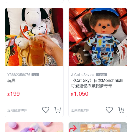
Y3682358076
♪ Cat s Sky╭☆
91
4808
玩具
《Cat Sky》日本Monchhichi
可愛連體衣戴帽夢奇奇
199
1,050
$
$
近期銷量38件
近期銷量2件