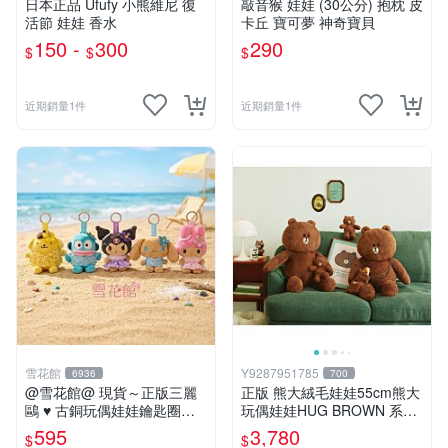
日本正品 Ufufy 小熊維尼 復
敲音猴 娃娃 (30公分) 抱枕 皮
活節 娃娃 香水
卡丘 寶可夢 神奇寶貝
150 -
300
290
$
$
$
近期銷量1件
近期銷量1件
雪花館
Y9287951785
6936
700
@雪花館@ 現貨～正版三麗
正版 熊大絨毛娃娃55cm熊大
鷗 ♥ 古銅玩偶娃娃鑰匙圈掛
玩偶娃娃HUG BROWN 系列
飾
55公分韓國 line friends熊大
595
3,780
$
$
玩偶娃娃禮物生日