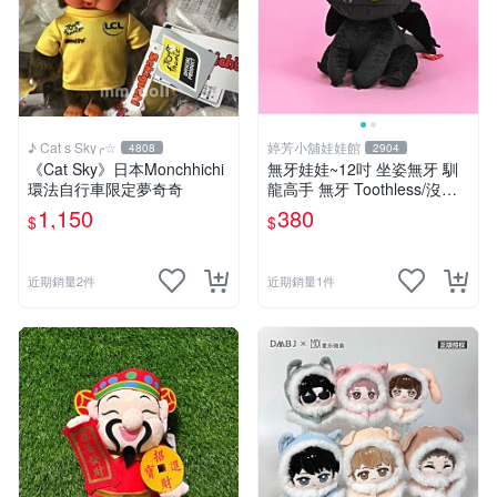
♪ Cat s Sky╭☆
婷芳小舖娃娃館
4808
2904
《Cat Sky》日本Monchhichi
無牙娃娃~12吋 坐姿無牙 馴
環法自行車限定夢奇奇
龍高手 無牙 Toothless/沒牙
仔 黑色夜煞公仔-全省配送
1,150
380
$
$
近期銷量2件
近期銷量1件