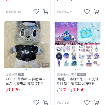
近期銷量13件
近期銷量23件
注目
金粒收藏
汪將wjshop520
69
2633
CPBL中華職棒 吉祥物 歐告
(預購) 日本迪士尼 2026 史迪
台灣犬 客場黑 娃娃（非吊
奇日 醜丫頭 娃娃玩偶布偶吊
飾）
飾鑰匙圈 涼毯 托特包置物包
1,020
120 -
1,650
$
$
$
購物袋 毛巾貼紙公仔盲盒
近期銷量5件