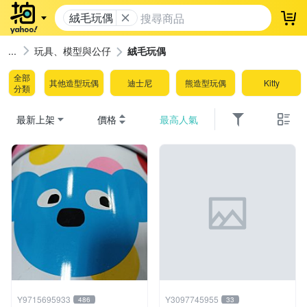
絨毛玩偶
登
玩具、模型與公仔
絨毛玩偶
全部
其他造型玩偶
迪士尼
熊造型玩偶
Kitty
分類
最新上架
價格
最高人氣
Y9715695933
Y3097745955
486
33