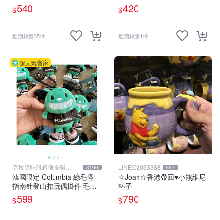
黑戰記暖暖雪人毛絨包
薦 蝙蝠玩偶 宜家稀有 毛絨收
540
420
$
$
藏 宜家玩具 毛絨公仔 絕版玩
偶 限量公仔 宜家迷收藏
近期銷量35件
近期銷量1件
超人氣賣家
克拉克鞋服超值撿漏
LINE:02033388
3106
567
KLKXF
韓國限定 Columbia 綠毛怪
☆Joan☆香港帶回♥小熊維尼
指南針登山扣玩偶掛件 毛絨
杯子
玩具
599
790
$
$