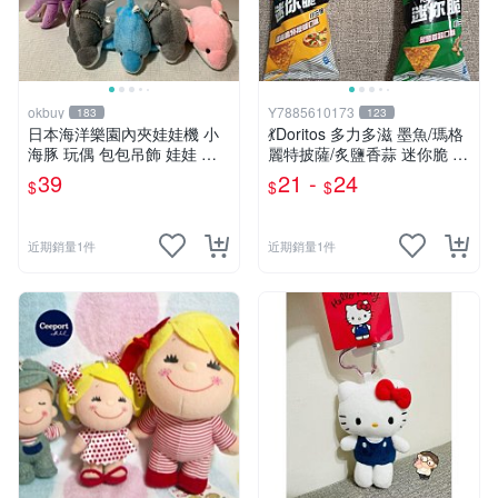
okbuy
Y7885610173
183
123
日本海洋樂園內夾娃娃機 小
💃Doritos 多力多滋 墨魚/瑪格
海豚 玩偶 包包吊飾 娃娃 玩
麗特披薩/炙鹽香蒜 迷你脆 54
具 床伴 粉紅色 紫色 藍色 灰
g🕺 洋芋片 玉米片薯片 餅乾
39
21 -
24
$
$
$
色 全新台北現貨
隨身包 玉米脆片 零食
近期銷量1件
近期銷量1件