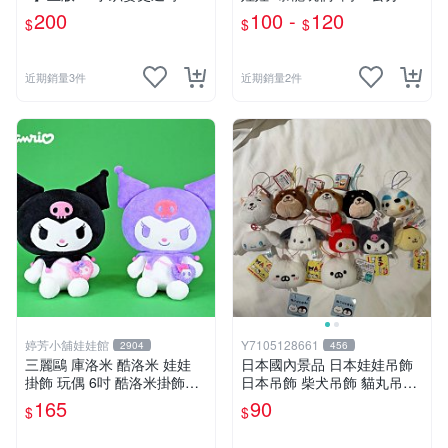
O01
龍娃娃~侏儸紀世界~暴龍 暴
200
100 -
120
$
$
$
龍玩偶~生日/情人禮物~全省
配送~
近期銷量3件
近期銷量2件
婷芳小舖娃娃館
Y7105128661
2904
456
三麗鷗 庫洛米 酷洛米 娃娃
日本國內景品 日本娃娃吊飾
掛飾 玩偶 6吋 酷洛米掛飾飾
日本吊飾 柴犬吊飾 貓丸吊飾
娃娃~正版三麗鷗 酷洛米坐姿
庫洛米吊飾 大耳狗吊飾 布丁
165
90
$
$
背小背包款 酷洛米娃娃掛飾
狗吊飾 帕恰狗吊飾 天竺鼠車
酷洛米掛飾~生日情人禮物
車［美樂蒂，兩款貓丸售完］