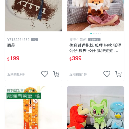
Y7132264582
雯雯生活館
40
14941
商品
仿真狐狸抱枕 狐狸 抱枕 狐狸
公仔 狐狸 公仔 狐狸娃娃 狐
狸 娃娃 玩偶 玩具 聖誕節 生
199
399
$
$
日 情人節禮物禮品
近期銷量9件
近期銷量1件