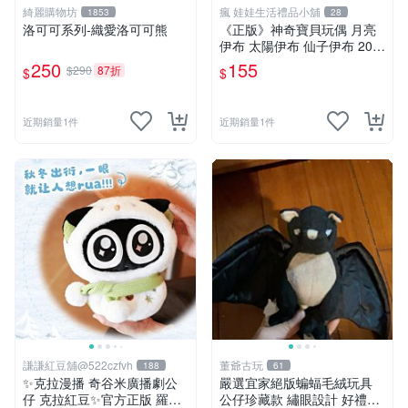
綺麗購物坊
瘋 娃娃生活禮品小舖
1853
28
洛可可系列-織愛洛可可熊
《正版》神奇寶貝玩偶 月亮
伊布 太陽伊布 仙子伊布 20公
分 寶可夢娃娃 POKÉMON
250
155
$290
87折
$
$
近期銷量1件
近期銷量1件
謙謙紅豆舖@522czfvh
董爺古玩
188
61
✨克拉漫播 奇谷米廣播劇公
嚴選宜家絕版蝙蝠毛絨玩具
仔 克拉紅豆✨官方正版 羅小
公仔珍藏款 繡眼設計 好禮推