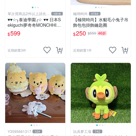
單次買商品2件以上請先詢
極簡時尚
1816
3764
問運費
♥♥☆╮泰迪學園╭☆ ♥♥ 日本S
【極簡時尚】水貂毛小兔子吊
ekiguchi夢奇奇MONCHHICH
飾包包掛飾鑰匙圈
I【mini女孩】吊飾(另售男孩)
599
250
$550
46折
$
$
近期銷量3件
近期銷量1件
Y3595661317
玩具夢工場
124
742