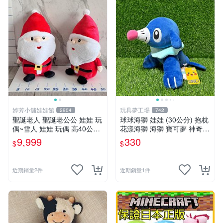
婷芳小舖娃娃館
玩具夢工場
2904
742
聖誕老人 聖誕老公公 娃娃 玩
球球海獅 娃娃 (30公分) 抱枕
偶~雪人 娃娃 玩偶 高40公分
花漾海獅 海獅 寶可夢 神奇寶
聖誕老公公 交換禮物 聖誕娃
貝
9,999
330
$
$
娃娃 耶誕禮物 聖誕節擺飾 全
省配送
近期銷量2件
近期銷量1件