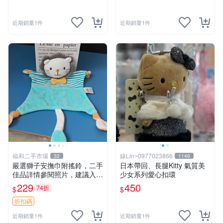
近期銷量1件
近期銷量1件
福和二手市場
線Lin~0977023866
32
1146
嚴選獅子安撫巾附搖鈴，二手
日本帶回、長腿Kitty 氣質美
佳品詳情參閱照片，建議入手
少女系列愛心扣環
前多加斟酌。獅子 撫慰巾 達
229
450
74折
$
$
人必備
折扣碼
近期銷量1件
近期銷量1件