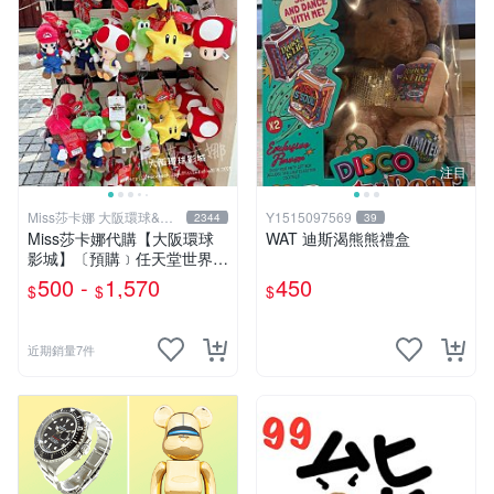
注目
Miss莎卡娜 大阪環球&迪
Y1515097569
2344
39
士尼代購
Miss莎卡娜代購【大阪環球
WAT 迪斯渴熊熊禮盒
影城】〔預購﹞任天堂世界
瑪利歐 路易吉 耀西 奇諾比奧
500 -
1,570
450
$
$
$
碧姬公主 無敵星星 蘑菇 大金
剛 咚奇剛 玩偶吊飾 絨毛娃娃
抱枕
近期銷量7件