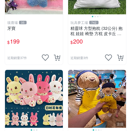
毯賣場
玩具夢工場
35
742
牙寶
精靈球 方型抱枕 (32公分) 抱
枕 娃娃 椅墊 方枕 皮卡丘 神
奇寶貝 寶可夢
199
200
$
$
近期銷量37件
近期銷量3件
注目