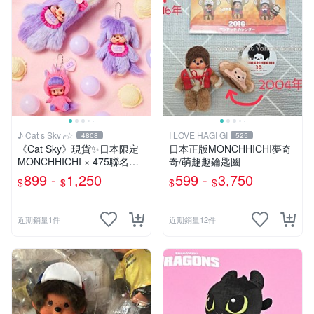
♪ Cat s Sky╭☆
I LOVE HAGI GI
4808
525
《Cat Sky》現貨✨️日本限定
日本正版MONCHHICHI夢奇
MONCHHICHI × 475聯名款
奇/萌趣趣鑰匙圈
夢奇奇
899 -
1,250
599 -
3,750
$
$
$
$
近期銷量1件
近期銷量12件