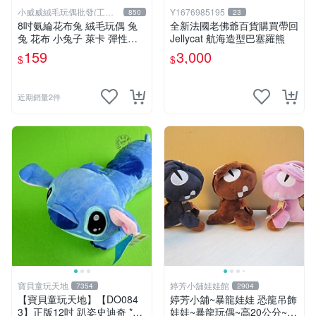
小威威絨毛玩偶批發(工廠
Y1676985195
850
23
直營)
8吋氨綸花布兔 絨毛玩偶 兔
全新法國老佛爺百貨購買帶回
兔 花布 小兔子 萊卡 彈性布
Jellycat 航海造型巴塞羅熊
料 娃娃 公仔 交換禮物 安撫
159
3,000
$
$
玩偶 超柔軟兔兔玩偶 陪伴玩
偶
近期銷量2件
寶貝童玩天地
婷芳小舖娃娃館
7354
2904
【寶貝童玩天地】【DO084
婷芳小舖~暴龍娃娃 恐龍吊飾
3】正版12吋 趴姿史迪奇 *D
娃娃~暴龍玩偶~高20公分~恐