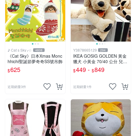
♪ Cat s Sky╭☆
Y3878665129
4808
294
《Cat Sky》日本Xmas Monc
IKEA GOSIG GOLDEN 黃金
hhichi聖誕節夢奇奇SS號吊飾
獵犬 小黃金 70/40 公分 兒童
擺飾 玩偶 大狗 小狗 狗
625
449 -
849
$
$
$
近期銷量3件
近期銷量1件