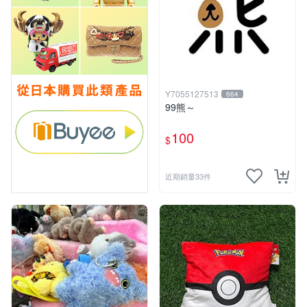
Y7055127513
664
99熊～
100
$
近期銷量33件