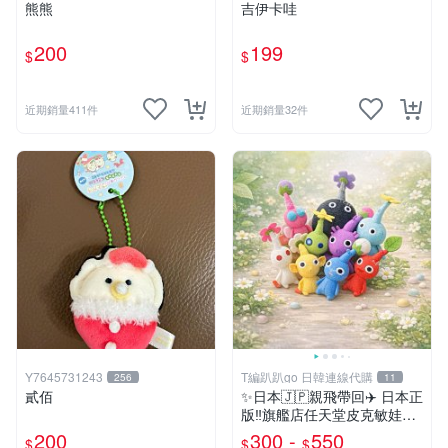
熊熊
吉伊卡哇
200
199
$
$
近期銷量411件
近期銷量32件
Y7645731243
T編趴趴go 日韓連線代購
256
11
貳佰
✨日本🇯🇵親飛帶回✈️ 日本正
版‼️旗艦店任天堂皮克敏娃娃
PIKMIN 小吊飾 鑰匙圈
200
300 -
550
$
$
$