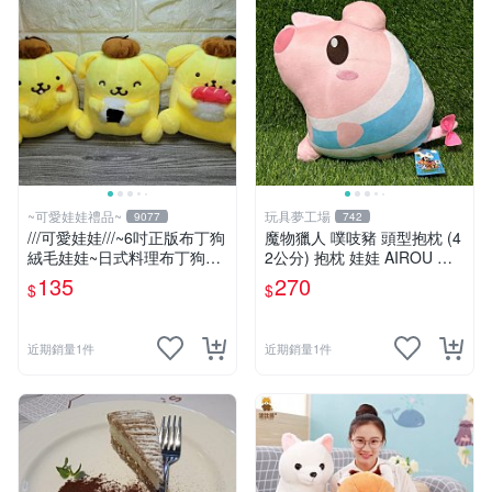
~可愛娃娃禮品~
玩具夢工場
9077
742
///可愛娃娃///~6吋正版布丁狗
魔物獵人 噗吱豬 頭型抱枕 (4
絨毛娃娃~日式料理布丁狗~
2公分) 抱枕 娃娃 AIROU 艾
壽司~三角飯糰~炸蝦---約15
路 梅拉路 艾路貓
135
270
$
$
公分
近期銷量1件
近期銷量1件