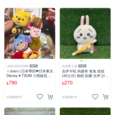
LINE:02033388
玩具夢工場
567
742
☆Joan☆日本帶回❤日本東京
吉伊卡哇 烏薩奇 兔兔 娃娃
Disney ♥ TSUM 小熊維尼系
(30公分) 抱枕 貼圖 吉伊 討伐
列 ♥ 髮束/髮飾/髮圈/髮帶/綁
棒 Chiikawa
790
270
$
$
頭髮
近期銷量2件
近期銷量1件