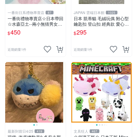
一番街日系禮物專賣店
JAPAN 雲端日本館
87
1025
一番街禮物專賣店☆日本帶回
日本 凱蒂貓 毛絨玩偶 附心型
☆水森亞土--兩小無猜男女孩
鑰匙扣 登山扣 經典款 愛心
娃娃~單件小隻價~超迷人禮
心型
450
295
$
$
物首選!
近期銷量1件
近期銷量1件
最新到貨日4/25
文具狂人
419
467