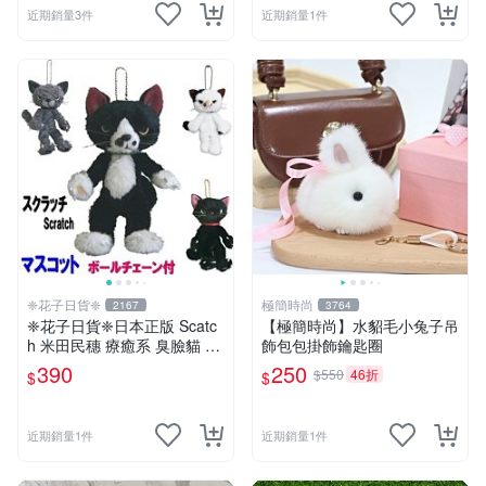
近期銷量3件
近期銷量1件
❈花子日貨❈
極簡時尚
2167
3764
❈花子日貨❈日本正版 Scatc
【極簡時尚】水貂毛小兔子吊
h 米田民穗 療癒系 臭臉貓 抓
飾包包掛飾鑰匙圈
抓貓 玩偶吊飾 生日禮物 交換
390
250
$550
46折
$
$
禮物
近期銷量1件
近期銷量1件