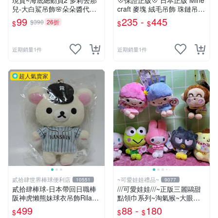
現貨~海底總動員2 多莉去那
💠保證正版💠 日本正版 Mine
兒-大白鯊吊飾🌸朵朵醬代購
craft 麥塊 絨毛吊飾 珠鏈吊飾
🌸
包包吊飾 苦力怕 熊貓 蠑螈
99
235 -
445
$390
26折
$
$
$
六角恐龍 👉 全日控
近期銷量1件
近期銷量1件
超人氣賣家
貳拾肆世界棒球便利店
~可愛娃娃禮品~
10551
9077
貳拾肆棒球-日本帶回日職棒
///可愛娃娃///~正版三麗鷗甜
阪神虎懶熊妹球衣吊飾Rilakk
點領巾系列~淘氣猴~大眼蛙~
uma
酷企鵝~布丁狗~美樂蒂~大耳
499
88 -
180
$
$
$
狗~雙子星絨毛娃娃--3吋