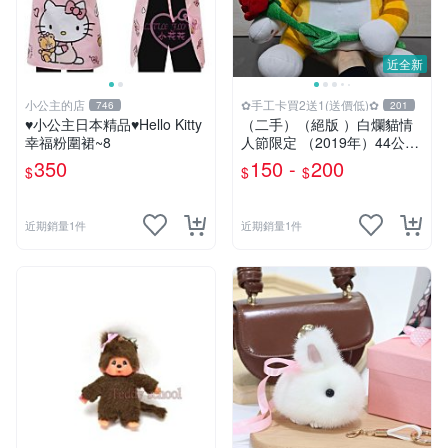
近全新
小公主的店
✿手工卡買2送1(送價低)✿
746
201
♥小公主日本精品♥Hello Kitty
（二手）（絕版 ）白爛貓情
幸福粉圍裙~8
人節限定 （2019年）44公分
大娃＆雞腿爛
350
150 -
200
$
$
$
近期銷量1件
近期銷量1件