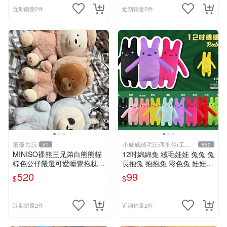
近期銷量2件
近期銷量2件
董爺古玩
小威威絨毛玩偶批發(工廠
61
850
直營)
MINISO裸熊三兄弟白熊熊貓
12吋綿綿兔 絨毛娃娃 兔兔 兔
棕色公仔嚴選可愛睡覺抱枕玩
長抱兔 抱抱兔 彩色兔 娃娃
偶熊玩具 裸熊 玩具 公仔
公仔 禮品 生活雜貨
520
99
$
$
近期銷量2件
近期銷量2件