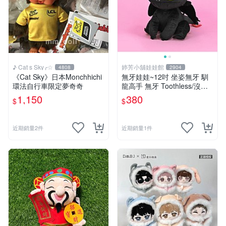
♪ Cat s Sky╭☆
婷芳小舖娃娃館
4808
2904
《Cat Sky》日本Monchhichi
無牙娃娃~12吋 坐姿無牙 馴
環法自行車限定夢奇奇
龍高手 無牙 Toothless/沒牙
仔 黑色夜煞公仔-全省配送
1,150
380
$
$
近期銷量2件
近期銷量1件