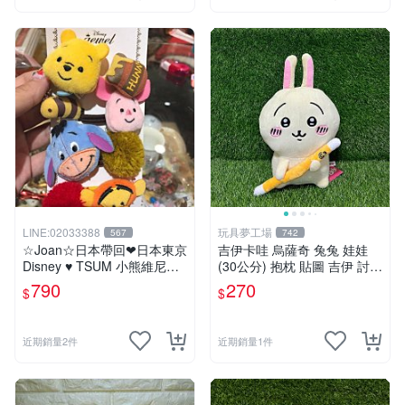
LINE:02033388
玩具夢工場
567
742
☆Joan☆日本帶回❤日本東京
吉伊卡哇 烏薩奇 兔兔 娃娃
Disney ♥ TSUM 小熊維尼系
(30公分) 抱枕 貼圖 吉伊 討伐
列 ♥ 髮束/髮飾/髮圈/髮帶/綁
棒 Chiikawa
790
270
$
$
頭髮
近期銷量2件
近期銷量1件