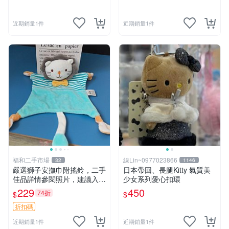
近期銷量1件
近期銷量1件
福和二手市場
線Lin~0977023866
32
1146
嚴選獅子安撫巾附搖鈴，二手
日本帶回、長腿Kitty 氣質美
佳品詳情參閱照片，建議入手
少女系列愛心扣環
前多加斟酌。獅子 撫慰巾 達
229
450
74折
$
$
人必備
折扣碼
近期銷量1件
近期銷量1件