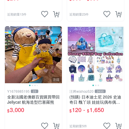
近期銷量13件
近期銷量23件
注目
Y1676985195
汪將wjshop520
23
2633
全新法國老佛爺百貨購買帶回
(預購) 日本迪士尼 2026 史迪
Jellycat 航海造型巴塞羅熊
奇日 醜丫頭 娃娃玩偶布偶吊
飾鑰匙圈 涼毯 托特包置物包
3,000
120 -
1,650
$
$
$
購物袋 毛巾貼紙公仔盲盒
近期銷量5件