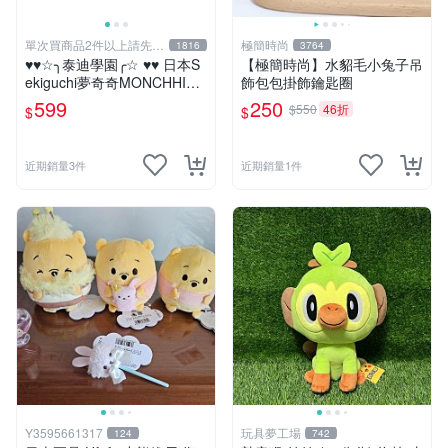
單次買商品2件以上請先詢
極簡時尚
1816
3764
問運費
♥♥☆╮泰迪學園╭☆ ♥♥ 日本S
【極簡時尚】水貂毛小兔子吊
ekiguchi夢奇奇MONCHHICH
飾包包掛飾鑰匙圈
I【mini女孩】吊飾(另售男孩)
599
250
$550
46折
$
$
近期銷量3件
近期銷量1件
Y3595661317
玩具夢工場
124
742