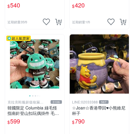
黑戰記暖暖雪人毛絨包
薦 蝙蝠玩偶 宜家稀有 毛絨收
540
420
$
$
藏 宜家玩具 毛絨公仔 絕版玩
偶 限量公仔 宜家迷收藏
近期銷量35件
近期銷量1件
超人氣賣家
克拉克鞋服超值撿漏
LINE:02033388
3106
567
KLKXF
韓國限定 Columbia 綠毛怪
☆Joan☆香港帶回♥小熊維尼
指南針登山扣玩偶掛件 毛絨
杯子
玩具
599
790
$
$