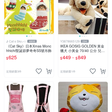
♪ Cat s Sky╭☆
Y3878665129
4808
294
《Cat Sky》日本Xmas Monc
IKEA GOSIG GOLDEN 黃金
hhichi聖誕節夢奇奇SS號吊飾
獵犬 小黃金 70/40 公分 兒童
擺飾 玩偶 大狗 小狗 狗
625
449 -
849
$
$
$
近期銷量3件
近期銷量1件