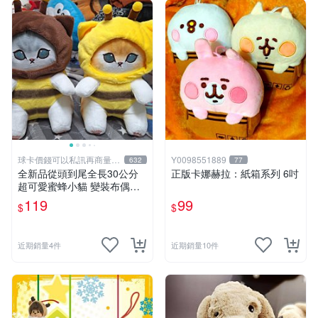
球卡價錢可以私訊再商量喔
Y0098551889
632
77
!
全新品從頭到尾全長30公分
正版卡娜赫拉：紙箱系列 6吋
超可愛蜜蜂小貓 變裝布偶娃
娃 靠墊抱枕 可愛玩偶娃娃 舒
119
99
$
$
壓療癒小朋友禮物生日禮物交
換禮物 兩個顏色款式可選擇
近期銷量4件
近期銷量10件