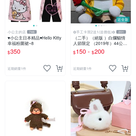
近全新
小公主的店
✿手工卡買2送1(送價低)✿
746
201
♥小公主日本精品♥Hello Kitty
（二手）（絕版 ）白爛貓情
幸福粉圍裙~8
人節限定 （2019年）44公分
大娃＆雞腿爛
350
150 -
200
$
$
$
近期銷量1件
近期銷量1件