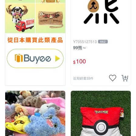
Y7055127513
662
99熊～
100
$
近期銷量33件