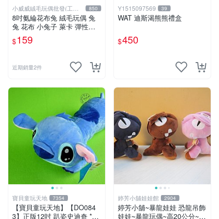
小威威絨毛玩偶批發(工廠
Y1515097569
850
39
直營)
8吋氨綸花布兔 絨毛玩偶 兔
WAT 迪斯渴熊熊禮盒
兔 花布 小兔子 萊卡 彈性布
料 娃娃 公仔 交換禮物 安撫
159
450
$
$
玩偶 超柔軟兔兔玩偶 陪伴玩
偶
近期銷量2件
寶貝童玩天地
婷芳小舖娃娃館
7354
2904
【寶貝童玩天地】【DO084
婷芳小舖~暴龍娃娃 恐龍吊飾
3】正版12吋 趴姿史迪奇 *D
娃娃~暴龍玩偶~高20公分~恐