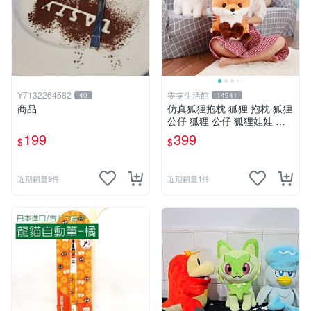
Y7132264582
雯雯生活館
40
14941
商品
仿真狐狸抱枕 狐狸 抱枕 狐狸
公仔 狐狸 公仔 狐狸娃娃 狐
狸 娃娃 玩偶 玩具 聖誕節 生
199
399
$
$
日 情人節禮物禮品
近期銷量9件
近期銷量1件