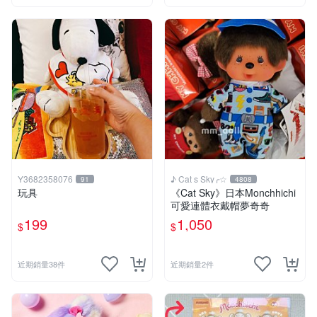
Y3682358076
♪ Cat s Sky╭☆
91
4808
玩具
《Cat Sky》日本Monchhichi
可愛連體衣戴帽夢奇奇
199
1,050
$
$
近期銷量38件
近期銷量2件