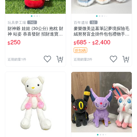
玩具夢工場
百年遺珍
742
52
財神爺 娃娃 (30公分) 抱枕 財
麥樂微美盜墓筆記夢境探險毛
神 站姿 恭喜發財 招財進寶
絨努努盲盒掛件包包禮物手辦
金元寶
新到家 憶境探險系列 張起靈
250
685 -
2,400
$
$
$
喵喵款 吳邪狗狗款 王胖子熊
熊款
折扣碼
近期銷量1件
近期銷量2件