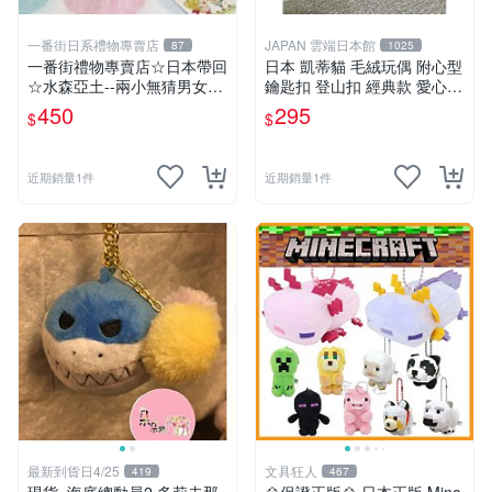
一番街日系禮物專賣店
JAPAN 雲端日本館
87
1025
一番街禮物專賣店☆日本帶回
日本 凱蒂貓 毛絨玩偶 附心型
☆水森亞土--兩小無猜男女孩
鑰匙扣 登山扣 經典款 愛心
娃娃~單件小隻價~超迷人禮
心型
450
295
$
$
物首選!
近期銷量1件
近期銷量1件
最新到貨日4/25
文具狂人
419
467