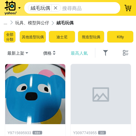
絨毛玩偶
登
玩具、模型與公仔
絨毛玩偶
全部
其他造型玩偶
迪士尼
熊造型玩偶
Kitty
分類
最新上架
價格
最高人氣
Y9715695933
Y3097745955
484
33