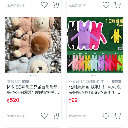
近期銷量2件
近期銷量2件
董爺古玩
小威威絨毛玩偶批發(工廠
61
850
直營)
MINISO裸熊三兄弟白熊熊貓
12吋綿綿兔 絨毛娃娃 兔兔 兔
棕色公仔嚴選可愛睡覺抱枕玩
長抱兔 抱抱兔 彩色兔 娃娃
偶熊玩具 裸熊 玩具 公仔
公仔 禮品 生活雜貨
520
99
$
$
近期銷量2件
近期銷量2件