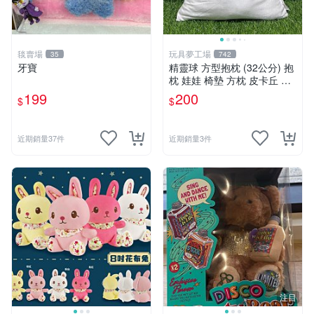
毯賣場
玩具夢工場
35
742
牙寶
精靈球 方型抱枕 (32公分) 抱
枕 娃娃 椅墊 方枕 皮卡丘 神
奇寶貝 寶可夢
199
200
$
$
近期銷量37件
近期銷量3件
注目