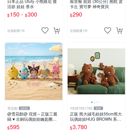
日本正品 Ufufy 小熊維尼 復
敲音猴 娃娃 (30公分) 抱枕 皮
活節 娃娃 香水
卡丘 寶可夢 神奇寶貝
150 -
300
290
$
$
$
近期銷量1件
近期銷量1件
雪花館
Y9287951785
6936
699
@雪花館@ 現貨～正版三麗
正版 熊大絨毛娃娃55cm熊大
鷗 ♥ 古銅玩偶娃娃鑰匙圈掛
玩偶娃娃HUG BROWN 系列
飾
55公分韓國 line friends熊大
595
3,780
$
$
玩偶娃娃禮物生日