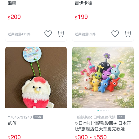
熊熊
吉伊卡哇
200
199
$
$
近期銷量411件
近期銷量32件
Y7645731243
T編趴趴go 日韓連線代購
256
11
貳佰
✨日本🇯🇵親飛帶回✈️ 日本正
版‼️旗艦店任天堂皮克敏娃娃
PIKMIN 小吊飾 鑰匙圈
200
300 -
550
$
$
$