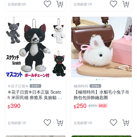
近期銷量3件
近期銷量1件
❈花子日貨❈
極簡時尚
2167
3764
❈花子日貨❈日本正版 Scatc
【極簡時尚】水貂毛小兔子吊
h 米田民穗 療癒系 臭臉貓 抓
飾包包掛飾鑰匙圈
抓貓 玩偶吊飾 生日禮物 交換
390
250
$550
46折
$
$
禮物
近期銷量1件
近期銷量1件