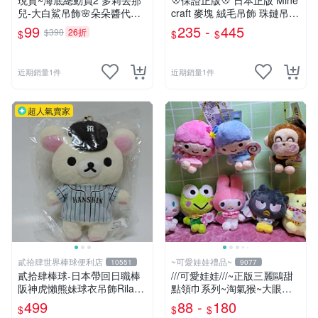
現貨~海底總動員2 多莉去那
💠保證正版💠 日本正版 Mine
兒-大白鯊吊飾🌸朵朵醬代購
craft 麥塊 絨毛吊飾 珠鏈吊飾
🌸
包包吊飾 苦力怕 熊貓 蠑螈
99
235 -
445
$390
26折
$
$
$
六角恐龍 👉 全日控
近期銷量1件
近期銷量1件
超人氣賣家
貳拾肆世界棒球便利店
~可愛娃娃禮品~
10551
9077
貳拾肆棒球-日本帶回日職棒
///可愛娃娃///~正版三麗鷗甜
阪神虎懶熊妹球衣吊飾Rilakk
點領巾系列~淘氣猴~大眼蛙~
uma
酷企鵝~布丁狗~美樂蒂~大耳
499
88 -
180
$
$
$
狗~雙子星絨毛娃娃--3吋