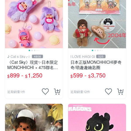
♪ Cat s Sky╭☆
I LOVE HAGI GI
4808
525
《Cat Sky》現貨✨️日本限定
日本正版MONCHHICHI夢奇
MONCHHICHI × 475聯名款
奇/萌趣趣鑰匙圈
夢奇奇
899 -
1,250
599 -
3,750
$
$
$
$
近期銷量1件
近期銷量12件