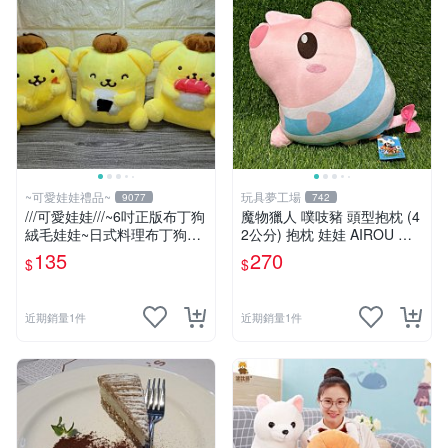
~可愛娃娃禮品~
玩具夢工場
9077
742
///可愛娃娃///~6吋正版布丁狗
魔物獵人 噗吱豬 頭型抱枕 (4
絨毛娃娃~日式料理布丁狗~
2公分) 抱枕 娃娃 AIROU 艾
壽司~三角飯糰~炸蝦---約15
路 梅拉路 艾路貓
135
270
$
$
公分
近期銷量1件
近期銷量1件