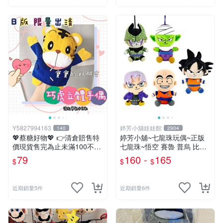
Y5827994163
婷芳小舖娃娃館
140
2904
💖蔡糖好物💖 👉清倉賠售特
婷芳小舖~七龍珠玩偶~正版
價現貨售完為止未滿100不出
七龍珠~悟空 賽魯 普烏 比克
貨唷🔥❤️不帶配飾純手偶日版
克林 特南克斯 娃娃 玩偶~七
79
160 -
165
$
$
$
巧虎刷牙手偶❤️親子互動說故
龍珠玩偶~生日情人禮
事生日兒童節禮物
近期銷量5件
近期銷量6件