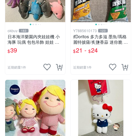
okbuy
Y7885610173
183
123
日本海洋樂園內夾娃娃機 小
💃Doritos 多力多滋 墨魚/瑪格
海豚 玩偶 包包吊飾 娃娃 玩
麗特披薩/炙鹽香蒜 迷你脆 54
具 床伴 粉紅色 紫色 藍色 灰
g🕺 洋芋片 玉米片薯片 餅乾
39
21 -
24
$
$
$
色 全新台北現貨
隨身包 玉米脆片 零食
近期銷量1件
近期銷量1件