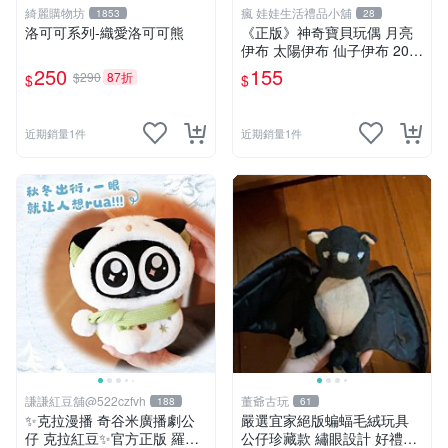
綺麗購物坊
瘋 娃娃生活禮品小舖
1853
28
洛可可系列-織愛洛可可熊
《正版》神奇寶貝玩偶 月亮
伊布 太陽伊布 仙子伊布 20公
分 寶可夢娃娃 POKÉMON
250
155
$290
87折
$
$
近期銷量1件
近期銷量1件
謙謙紅豆舖@522czfvh
董爺古玩
188
61
✨克拉漫播 奇谷米廣播劇公
嚴選宜家絕版蝙蝠毛絨玩具
仔 克拉紅豆✨官方正版 羅小
公仔珍藏款 繡眼設計 好禮推