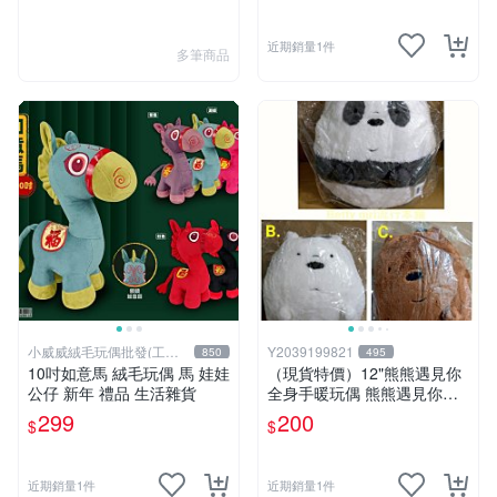
近期銷量1件
多筆商品
小威威絨毛玩偶批發(工廠
Y2039199821
850
495
直營)
10吋如意馬 絨毛玩偶 馬 娃娃
（現貨特價）12"熊熊遇見你
公仔 新年 禮品 生活雜貨
全身手暖玩偶 熊熊遇見你暖
手枕 熊熊遇見你系列 熊熊遇
299
200
$
$
見你 暖手枕 玩偶 可愛 Q萌
兒童節禮物 生日禮物 交換禮
物 聖誕 卡漫週邊
近期銷量1件
近期銷量1件