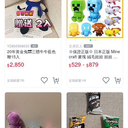
Y2866968630
文具狂人
40
467
20年黃金兔🔜三體牛牛藍色
💠保證正版💠 日本正版 Mine
鞭15入
craft 麥塊 絨毛娃娃 娃娃 玩
偶 公仔 苦力怕 終界使者 六
2,850
529 -
879
$
$
$
角恐龍 👉 全日控
近期銷量7件
近期銷量1件