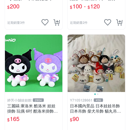
O01
龍娃娃~侏儸紀世界~暴龍 暴
200
100 -
120
$
$
$
龍玩偶~生日/情人禮物~全省
配送~
近期銷量3件
近期銷量2件
婷芳小舖娃娃館
Y7105128661
2904
456
三麗鷗 庫洛米 酷洛米 娃娃
日本國內景品 日本娃娃吊飾
掛飾 玩偶 6吋 酷洛米掛飾飾
日本吊飾 柴犬吊飾 貓丸吊飾
娃娃~正版三麗鷗 酷洛米坐姿
庫洛米吊飾 大耳狗吊飾 布丁
165
90
$
$
背小背包款 酷洛米娃娃掛飾
狗吊飾 帕恰狗吊飾 天竺鼠車
酷洛米掛飾~生日情人禮物
車［美樂蒂，兩款貓丸售完］