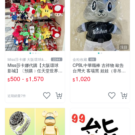
注目
Miss莎卡娜 大阪環球&迪
金粒收藏
2344
69
士尼代購
Miss莎卡娜代購【大阪環球
CPBL中華職棒 吉祥物 歐告
影城】〔預購﹞任天堂世界
台灣犬 客場黑 娃娃（非吊
瑪利歐 路易吉 耀西 奇諾比奧
飾）
500 -
1,570
1,020
$
$
$
碧姬公主 無敵星星 蘑菇 大金
剛 咚奇剛 玩偶吊飾 絨毛娃娃
抱枕
近期銷量7件