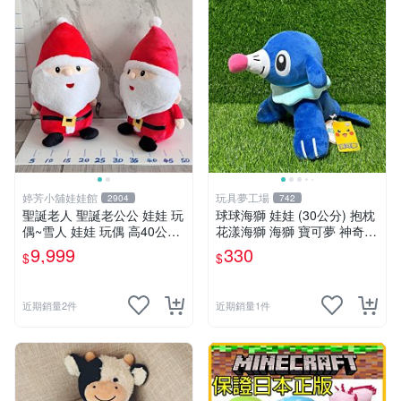
婷芳小舖娃娃館
玩具夢工場
2904
742
聖誕老人 聖誕老公公 娃娃 玩
球球海獅 娃娃 (30公分) 抱枕
偶~雪人 娃娃 玩偶 高40公分
花漾海獅 海獅 寶可夢 神奇寶
聖誕老公公 交換禮物 聖誕娃
貝
9,999
330
$
$
娃娃 耶誕禮物 聖誕節擺飾 全
省配送
近期銷量2件
近期銷量1件