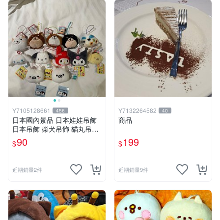
Y7105128661
Y7132264582
456
40
日本國內景品 日本娃娃吊飾
商品
日本吊飾 柴犬吊飾 貓丸吊飾
庫洛米吊飾 大耳狗吊飾 布丁
90
199
$
$
狗吊飾 帕恰狗吊飾 天竺鼠車
車［美樂蒂，兩款貓丸售完］
近期銷量2件
近期銷量9件