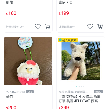
熊熊
吉伊卡哇
160
199
$
$
近期銷量412件
近期銷量35件
超人氣賣家
Y7645731243
克拉克鞋服超值撿漏
256
3122
KLKXF
貳佰
【潮流好物】七夕禮品 原廠
訂單 英國 JELLYCAT 西高地
公仔玩偶 毛絨玩具
200
399
$
$