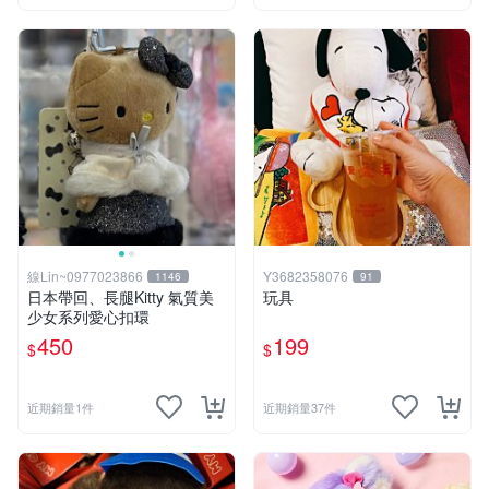
線Lin~0977023866
Y3682358076
1146
91
日本帶回、長腿Kitty 氣質美
玩具
少女系列愛心扣環
450
199
$
$
近期銷量1件
近期銷量37件