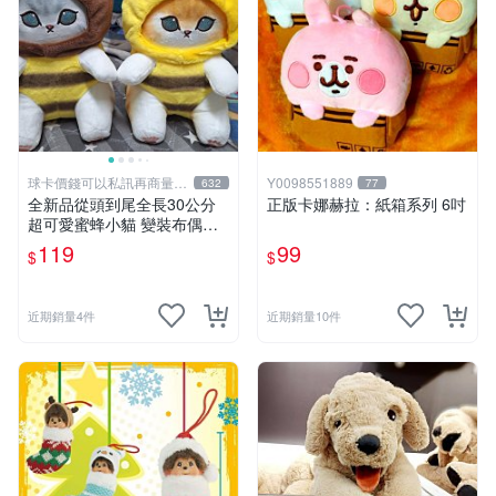
球卡價錢可以私訊再商量喔
Y0098551889
632
77
!
全新品從頭到尾全長30公分
正版卡娜赫拉：紙箱系列 6吋
超可愛蜜蜂小貓 變裝布偶娃
娃 靠墊抱枕 可愛玩偶娃娃 舒
119
99
$
$
壓療癒小朋友禮物生日禮物交
換禮物 兩個顏色款式可選擇
近期銷量4件
近期銷量10件