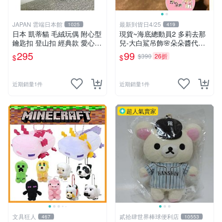
JAPAN 雲端日本館
最新到貨日4/25
1025
419
日本 凱蒂貓 毛絨玩偶 附心型
現貨~海底總動員2 多莉去那
鑰匙扣 登山扣 經典款 愛心
兒-大白鯊吊飾🌸朵朵醬代購
心型
🌸
295
99
$390
26折
$
$
近期銷量1件
近期銷量1件
超人氣賣家
文具狂人
貳拾肆世界棒球便利店
467
10553