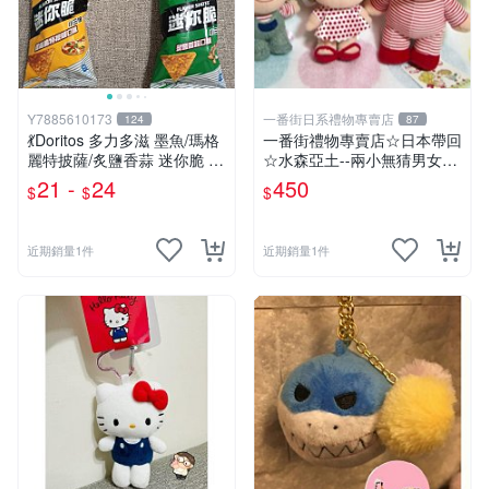
Y7885610173
一番街日系禮物專賣店
124
87
💃Doritos 多力多滋 墨魚/瑪格
一番街禮物專賣店☆日本帶回
麗特披薩/炙鹽香蒜 迷你脆 54
☆水森亞土--兩小無猜男女孩
g🕺 洋芋片 玉米片薯片 餅乾
娃娃~單件小隻價~超迷人禮
21 -
24
450
$
$
$
隨身包 玉米脆片 零食
物首選!
近期銷量1件
近期銷量1件