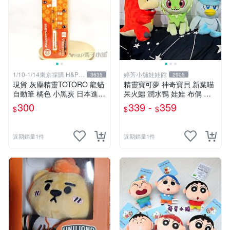
1/10-1/14東京採購 H&P栗
婷芳小舖娃娃館
3635
2905
子小舖
現貨 灰塵精靈TOTORO 龍貓
精靈寶可夢 神奇寶貝 新葉喵
自動筆 橘色 小黑炭 日本進口
呆火鱷 潤水鴨 娃娃 布偶 玩
生日禮物 交換禮物[H&P栗子
偶 寶可夢中心 呆火鱷玩偶 御
300
339 -
359
$
$
$
小舖]
三家 神奇寶貝~生日情人禮物
~全省配送
近期銷量1件
近期銷量1件