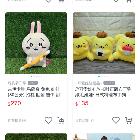
玩具夢工場
~可愛娃娃禮品~
742
9077
吉伊卡哇 烏薩奇 兔兔 娃娃
///可愛娃娃///~6吋正版布丁狗
(30公分) 抱枕 貼圖 吉伊 討伐
絨毛娃娃~日式料理布丁狗~
棒 Chiikawa
壽司~三角飯糰~炸蝦---約15
270
135
$
$
公分
近期銷量1件
近期銷量1件