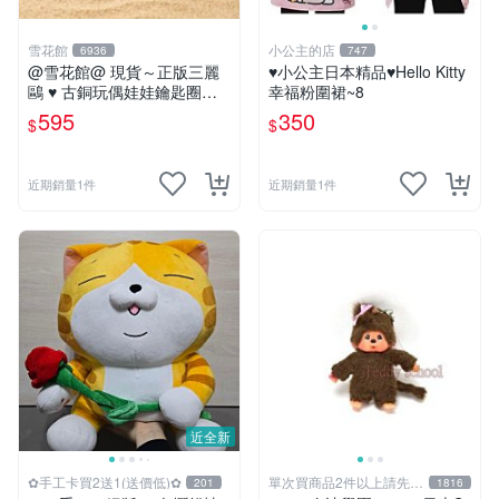
雪花館
小公主的店
6936
747
@雪花館@ 現貨～正版三麗
♥小公主日本精品♥Hello Kitty
鷗 ♥ 古銅玩偶娃娃鑰匙圈掛
幸福粉圍裙~8
飾
595
350
$
$
近期銷量1件
近期銷量1件
近全新
✿手工卡買2送1(送價低)✿
單次買商品2件以上請先詢
201
1816
問運費