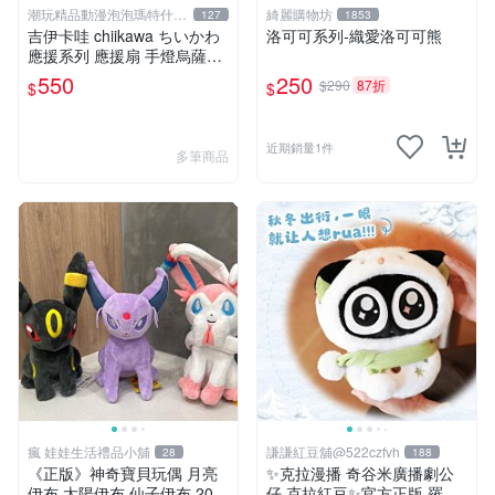
潮玩精品動漫泡泡瑪特什麼
綺麗購物坊
127
1853
都有
吉伊卡哇 chiikawa ちいかわ
洛可可系列-織愛洛可可熊
應援系列 應援扇 手燈烏薩奇
兔兔 水汪汪大眼兔兔 吊飾 掛
550
250
$290
87折
$
$
飾
近期銷量1件
多筆商品
瘋 娃娃生活禮品小舖
謙謙紅豆舖@522czfvh
28
188
《正版》神奇寶貝玩偶 月亮
✨克拉漫播 奇谷米廣播劇公
伊布 太陽伊布 仙子伊布 20公
仔 克拉紅豆✨官方正版 羅小