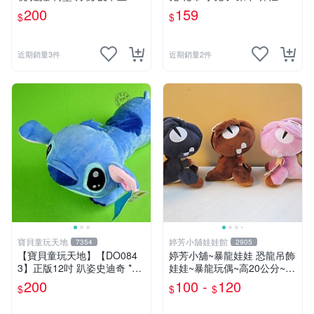
奇寶貝 寶可夢
料 娃娃 公仔 交換禮物 安撫
200
159
$
$
玩偶 超柔軟兔兔玩偶 陪伴玩
偶
近期銷量3件
近期銷量2件
寶貝童玩天地
婷芳小舖娃娃館
7354
2905
【寶貝童玩天地】【DO084
婷芳小舖~暴龍娃娃 恐龍吊飾
3】正版12吋 趴姿史迪奇 *D
娃娃~暴龍玩偶~高20公分~恐
O01
龍娃娃~侏儸紀世界~暴龍 暴
200
100 -
120
$
$
$
龍玩偶~生日/情人禮物~全省
配送~