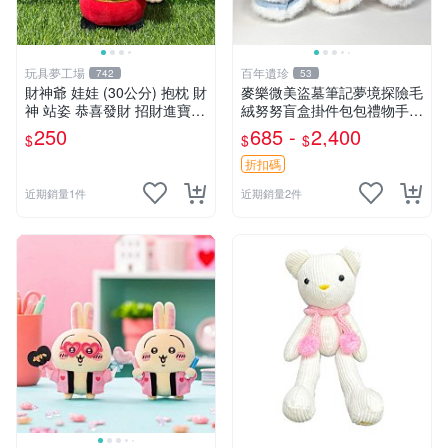
玩具夢工場
百年遺珍
742
53
財神爺 娃娃 (30公分) 抱枕 財
麥樂微美盜墓筆記夢境探險毛
神 站姿 恭喜發財 招財進寶
絨努努盲盒掛件包包禮物手辦
金元寶
新到家 憶境探險系列 張起靈
250
685 -
2,400
$
$
$
喵喵款 吳邪狗狗款 王胖子熊
熊款
折扣碼
近期銷量1件
近期銷量2件