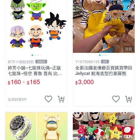
注目
婷芳小舖娃娃館
Y1676985195
2905
23
婷芳小舖~七龍珠玩偶~正版
全新法國老佛爺百貨購買帶回
七龍珠~悟空 賽魯 普烏 比克
Jellycat 航海造型巴塞羅熊
克林 特南克斯 娃娃 玩偶~七
160 -
165
3,000
$
$
$
龍珠玩偶~生日情人禮
近期銷量6件