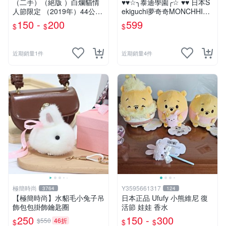
（二手）（絕版 ）白爛貓情
♥♥☆╮泰迪學園╭☆ ♥♥ 日本S
人節限定 （2019年）44公分
ekiguchi夢奇奇MONCHHICH
大娃＆雞腿爛
I【mini女孩】吊飾(另售男孩)
150 -
200
599
$
$
$
近期銷量1件
近期銷量4件
極簡時尚
Y3595661317
3764
124
【極簡時尚】水貂毛小兔子吊
日本正品 Ufufy 小熊維尼 復
飾包包掛飾鑰匙圈
活節 娃娃 香水
250
150 -
300
$550
46折
$
$
$