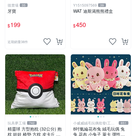
毯賣場
Y1515097569
35
39
牙寶
WAT 迪斯渴熊熊禮盒
199
450
$
$
近期銷量38件
玩具夢工場
小威威絨毛玩偶批發(工廠
742
851
直營)
精靈球 方型抱枕 (32公分) 抱
8吋氨綸花布兔 絨毛玩偶 兔
枕 娃娃 椅墊 方枕 皮卡丘 神
兔 花布 小兔子 萊卡 彈性布