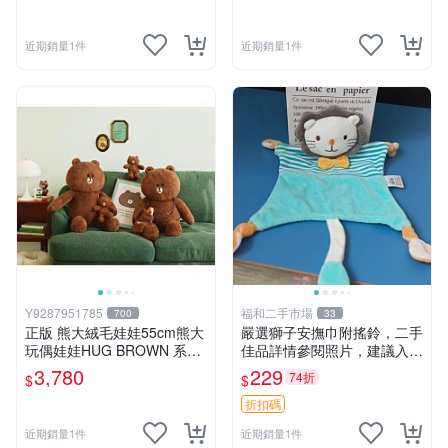
近期銷量1件
近期銷量1件
Y9287951785
福和二手市場
700
33
正版 熊大絨毛娃娃55cm熊大
嚴選獅子安撫巾附搖鈴，二手
玩偶娃娃HUG BROWN 系列
佳品詳情參閱照片，建議入手
55公分韓國 line friends熊大
前多加斟酌。獅子 撫慰巾 達
3,780
229
74折
$
$
玩偶娃娃禮物生日
人必備
折扣碼
近期銷量1件
近期銷量1件