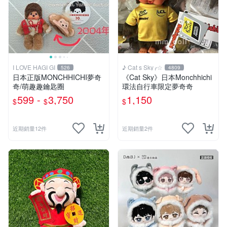
I LOVE HAGI GI
♪ Cat s Sky╭☆
526
4809
日本正版MONCHHICHI夢奇
《Cat Sky》日本Monchhichi
奇/萌趣趣鑰匙圈
環法自行車限定夢奇奇
599 -
3,750
1,150
$
$
$
近期銷量12件
近期銷量2件