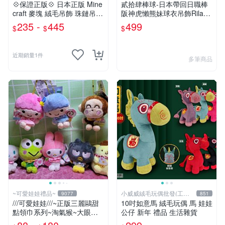
💠保證正版💠 日本正版 Mine
貳拾肆棒球-日本帶回日職棒
craft 麥塊 絨毛吊飾 珠鏈吊飾
阪神虎懶熊妹球衣吊飾Rilakk
包包吊飾 苦力怕 熊貓 蠑螈
uma
235 -
445
499
$
$
$
六角恐龍 👉 全日控
近期銷量1件
多筆商品
~可愛娃娃禮品~
小威威絨毛玩偶批發(工廠
9077
851
直營)
///可愛娃娃///~正版三麗鷗甜
10吋如意馬 絨毛玩偶 馬 娃娃
點領巾系列~淘氣猴~大眼蛙~
公仔 新年 禮品 生活雜貨
酷企鵝~布丁狗~美樂蒂~大耳