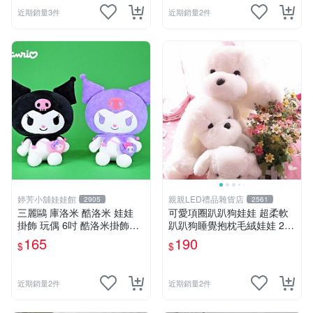
近期銷量3件
近期銷量2件
婷芳小舖娃娃館
親親LED禮品雜貨店
2905
2561
三麗鷗 庫洛米 酷洛米 娃娃
可愛項圈趴趴狗娃娃 超柔軟
掛飾 玩偶 6吋 酷洛米掛飾飾
趴趴狗睡覺抱枕毛絨娃娃 25
娃娃~正版三麗鷗 酷洛米坐姿
公分白色狗狗抱枕娃娃 生日
165
190
$
$
背小背包款 酷洛米娃娃掛飾
禮物
酷洛米掛飾~生日情人禮物
近期銷量2件
近期銷量2件