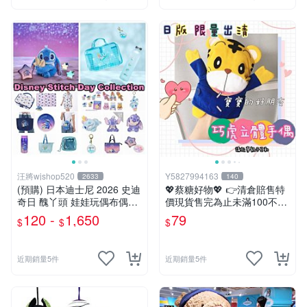
汪將wjshop520
Y5827994163
2633
140
(預購) 日本迪士尼 2026 史迪
💖蔡糖好物💖 👉清倉賠售特
奇日 醜丫頭 娃娃玩偶布偶吊
價現貨售完為止未滿100不出
飾鑰匙圈 涼毯 托特包置物包
貨唷🔥❤️不帶配飾純手偶日版
120 -
1,650
79
$
$
$
購物袋 毛巾貼紙公仔盲盒
巧虎刷牙手偶❤️親子互動說故
事生日兒童節禮物
近期銷量5件
近期銷量5件