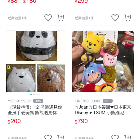
88 -
180
299
$
$
$
狗~雙子星絨毛娃娃--3吋
近期銷量1件
近期銷量1件
Y2039199821
LINE:02033388
495
568
（現貨特價）12"熊熊遇見你
☆Joan☆日本帶回❤日本東京
全身手暖玩偶 熊熊遇見你暖
Disney ♥ TSUM 小熊維尼系
手枕 熊熊遇見你系列 熊熊遇
列 ♥ 髮束/髮飾/髮圈/髮帶/綁
200
790
$
$
見你 暖手枕 玩偶 可愛 Q萌
頭髮
兒童節禮物 生日禮物 交換禮
物 聖誕 卡漫週邊
近期銷量1件
近期銷量2件