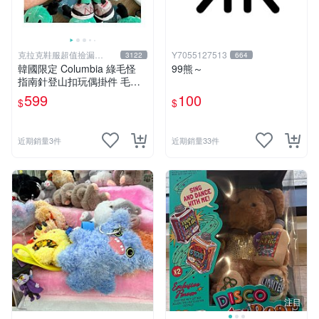
克拉克鞋服超值撿漏
Y7055127513
3122
664
KLKXF
韓國限定 Columbia 綠毛怪
99熊～
指南針登山扣玩偶掛件 毛絨
玩具
599
100
$
$
近期銷量3件
近期銷量33件
注目