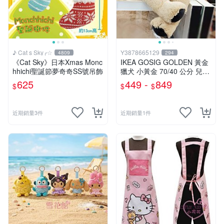
♪ Cat s Sky╭☆
Y3878665129
4809
294
《Cat Sky》日本Xmas Monc
IKEA GOSIG GOLDEN 黃金
hhichi聖誕節夢奇奇SS號吊飾
獵犬 小黃金 70/40 公分 兒童
擺飾 玩偶 大狗 小狗 狗
625
449 -
849
$
$
$
近期銷量3件
近期銷量1件