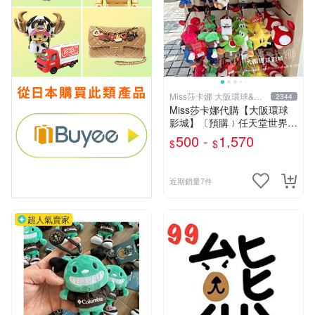
Miss莎卡娜 大阪環球&迪
2344
士尼代購
Miss莎卡娜代購【大阪環球
影城】〔預購﹞任天堂世界
瑪利歐 路易吉 耀西 奇諾比奧
500 -
1,570
$
$
碧姬公主 無敵星星 蘑菇 大金
剛 咚奇剛 玩偶吊飾 絨毛娃娃
抱枕
近期銷量7件
超人氣賣家