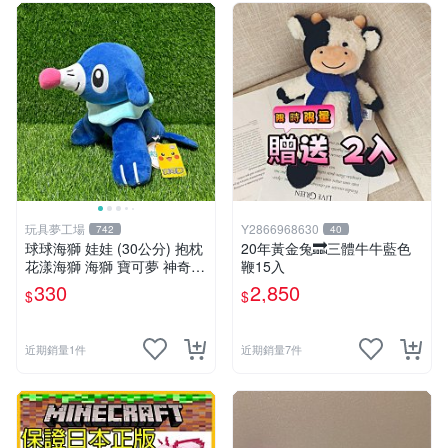
玩具夢工場
Y2866968630
742
40
球球海獅 娃娃 (30公分) 抱枕
20年黃金兔🔜三體牛牛藍色
花漾海獅 海獅 寶可夢 神奇寶
鞭15入
貝
330
2,850
$
$
近期銷量1件
近期銷量7件