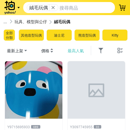
絨毛玩偶
登
玩具、模型與公仔
絨毛玩偶
全部
其他造型玩偶
迪士尼
熊造型玩偶
Kitty
分類
最新上架
價格
最高人氣
Y9715695933
Y3097745955
489
33