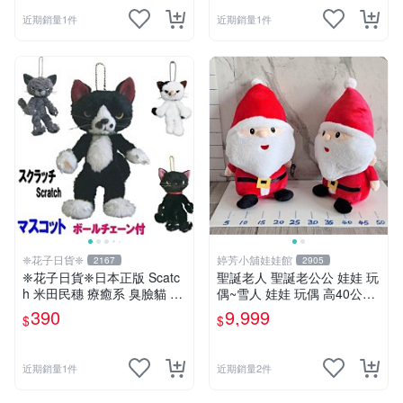
近期銷量1件
近期銷量1件
❈花子日貨❈
婷芳小舖娃娃館
2167
2905
❈花子日貨❈日本正版 Scatc
聖誕老人 聖誕老公公 娃娃 玩
h 米田民穗 療癒系 臭臉貓 抓
偶~雪人 娃娃 玩偶 高40公分
抓貓 玩偶吊飾 生日禮物 交換
聖誕老公公 交換禮物 聖誕娃
390
9,999
$
$
禮物
娃娃 耶誕禮物 聖誕節擺飾 全
省配送
近期銷量1件
近期銷量2件