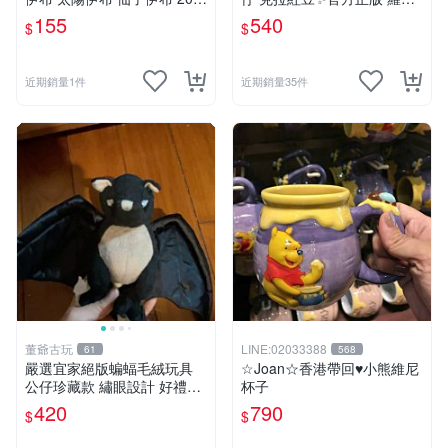
分 寶可夢娃娃 POKÉMON
黑戰記暖暖雪人毛絨包
155
540
$
$
近期銷量1件
近期銷量35件
董爺古玩
LINE:02033388
61
568
嚴選宜家絕版蝙蝠毛絨玩具
☆Joan☆香港帶回♥小熊維尼
公仔珍藏款 繡眼設計 好禮推
杯子
薦 蝙蝠玩偶 宜家稀有 毛絨收
420
790
$
$
藏 宜家玩具 毛絨公仔 絕版玩
偶 限量公仔 宜家迷收藏