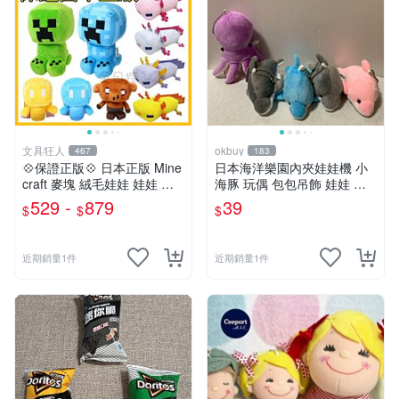
文具狂人
okbuy
467
183
💠保證正版💠 日本正版 Mine
日本海洋樂園內夾娃娃機 小
craft 麥塊 絨毛娃娃 娃娃 玩
海豚 玩偶 包包吊飾 娃娃 玩
偶 公仔 苦力怕 終界使者 六
具 床伴 粉紅色 紫色 藍色 灰
529 -
879
39
$
$
$
角恐龍 👉 全日控
色 全新台北現貨
近期銷量1件
近期銷量1件