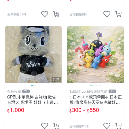
近期銷量14件
近期銷量9件
注目
金粒收藏
T編趴趴go 日韓連線代購
70
11
CPBL中華職棒 吉祥物 歐告
✨日本🇯🇵親飛帶回✈️ 日本正
台灣犬 客場黑 娃娃（非吊
版‼️旗艦店任天堂皮克敏娃娃
飾）
PIKMIN 小吊飾 鑰匙圈
1,000
300 -
550
$
$
$
近期銷量25件