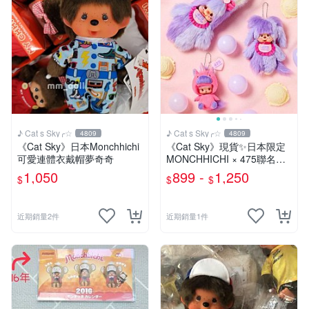
♪ Cat s Sky╭☆
♪ Cat s Sky╭☆
4809
4809
《Cat Sky》日本Monchhichi
《Cat Sky》現貨✨️日本限定
可愛連體衣戴帽夢奇奇
MONCHHICHI × 475聯名款
夢奇奇
1,050
899 -
1,250
$
$
$
近期銷量2件
近期銷量1件