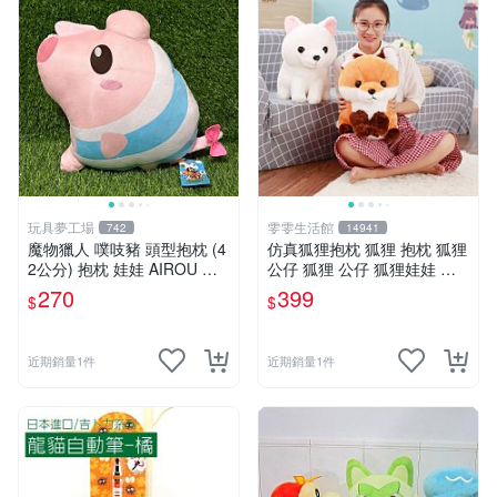
玩具夢工場
雯雯生活館
742
14941
魔物獵人 噗吱豬 頭型抱枕 (4
仿真狐狸抱枕 狐狸 抱枕 狐狸
2公分) 抱枕 娃娃 AIROU 艾
公仔 狐狸 公仔 狐狸娃娃 狐
路 梅拉路 艾路貓
狸 娃娃 玩偶 玩具 聖誕節 生
270
399
$
$
日 情人節禮物禮品
近期銷量1件
近期銷量1件