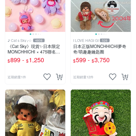
♪ Cat s Sky╭☆
I LOVE HAGI GI
4808
526
《Cat Sky》現貨✨️日本限定
日本正版MONCHHICHI夢奇
MONCHHICHI × 475聯名款
奇/萌趣趣鑰匙圈
夢奇奇
899 -
1,250
599 -
3,750
$
$
$
$
近期銷量1件
近期銷量12件