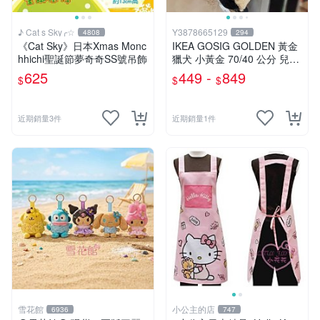
♪ Cat s Sky╭☆
Y3878665129
4808
294
《Cat Sky》日本Xmas Monc
IKEA GOSIG GOLDEN 黃金
hhichi聖誕節夢奇奇SS號吊飾
獵犬 小黃金 70/40 公分 兒童
擺飾 玩偶 大狗 小狗 狗
625
449 -
849
$
$
$
近期銷量3件
近期銷量1件
雪花館
小公主的店
6936
747