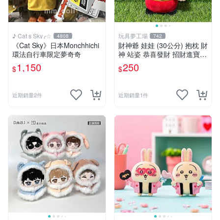
♪ Cat s Sky╭☆
玩具夢工場
4808
742
《Cat Sky》日本Monchhichi
財神爺 娃娃 (30公分) 抱枕 財
環法自行車限定夢奇奇
神 站姿 恭喜發財 招財進寶
金元寶
1,150
250
$
$
近期銷量2件
近期銷量1件