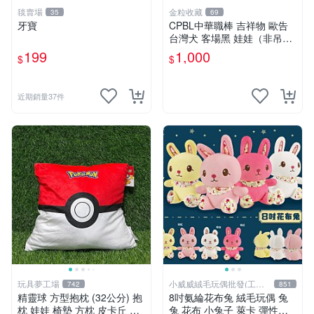
毯賣場
金粒收藏
35
69
牙寶
CPBL中華職棒 吉祥物 歐告
台灣犬 客場黑 娃娃（非吊
飾）
199
1,000
$
$
近期銷量37件
玩具夢工場
小威威絨毛玩偶批發(工廠
742
851
直營)
精靈球 方型抱枕 (32公分) 抱
8吋氨綸花布兔 絨毛玩偶 兔
枕 娃娃 椅墊 方枕 皮卡丘 神
兔 花布 小兔子 萊卡 彈性布