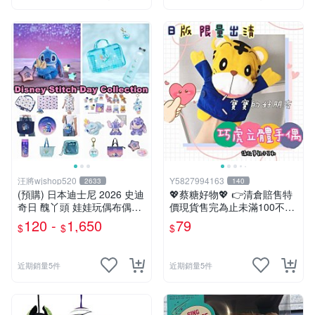
汪將wjshop520
Y5827994163
2633
140
(預購) 日本迪士尼 2026 史迪
💖蔡糖好物💖 👉清倉賠售特
奇日 醜丫頭 娃娃玩偶布偶吊
價現貨售完為止未滿100不出
飾鑰匙圈 涼毯 托特包置物包
貨唷🔥❤️不帶配飾純手偶日版
120 -
1,650
79
$
$
$
購物袋 毛巾貼紙公仔盲盒
巧虎刷牙手偶❤️親子互動說故
事生日兒童節禮物
近期銷量5件
近期銷量5件