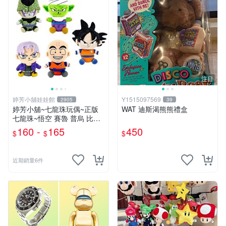
注目
婷芳小舖娃娃館
Y1515097569
2905
39
婷芳小舖~七龍珠玩偶~正版
WAT 迪斯渴熊熊禮盒
七龍珠~悟空 賽魯 普烏 比克
克林 特南克斯 娃娃 玩偶~七
160 -
165
450
$
$
$
龍珠玩偶~生日情人禮
近期銷量6件