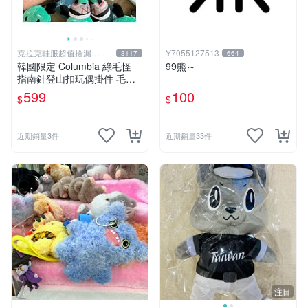
克拉克鞋服超值撿漏
Y7055127513
3117
664
KLKXF
韓國限定 Columbia 綠毛怪
99熊～
指南針登山扣玩偶掛件 毛絨
玩具
599
100
$
$
近期銷量3件
近期銷量33件
注目