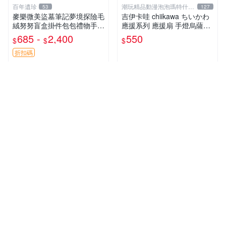
百年遺珍
潮玩精品動漫泡泡瑪特什麼
53
127
都有
麥樂微美盜墓筆記夢境探險毛
吉伊卡哇 chiikawa ちいかわ
絨努努盲盒掛件包包禮物手辦
應援系列 應援扇 手燈烏薩奇
新到家 憶境探險系列 張起靈
兔兔 水汪汪大眼兔兔 吊飾 掛
685 -
2,400
550
$
$
$
喵喵款 吳邪狗狗款 王胖子熊
飾
熊款
折扣碼
近期銷量2件
多筆商品
綺麗購物坊
瘋 娃娃生活禮品小舖
1853
28
洛可可系列-織愛洛可可熊
《正版》神奇寶貝玩偶 月亮
伊布 太陽伊布 仙子伊布 20公