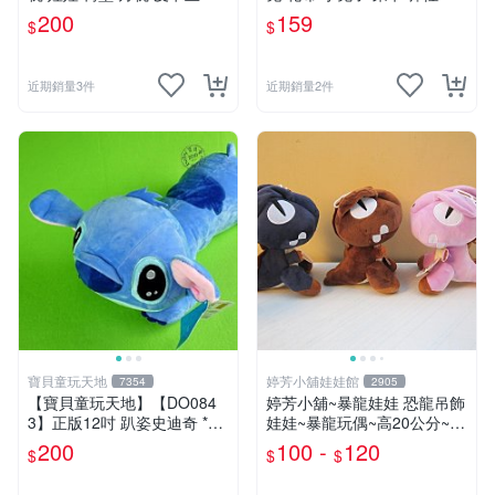
奇寶貝 寶可夢
料 娃娃 公仔 交換禮物 安撫
200
159
$
$
玩偶 超柔軟兔兔玩偶 陪伴玩
偶
近期銷量3件
近期銷量2件
寶貝童玩天地
婷芳小舖娃娃館
7354
2905
【寶貝童玩天地】【DO084
婷芳小舖~暴龍娃娃 恐龍吊飾
3】正版12吋 趴姿史迪奇 *D
娃娃~暴龍玩偶~高20公分~恐
O01
龍娃娃~侏儸紀世界~暴龍 暴
200
100 -
120
$
$
$
龍玩偶~生日/情人禮物~全省
配送~