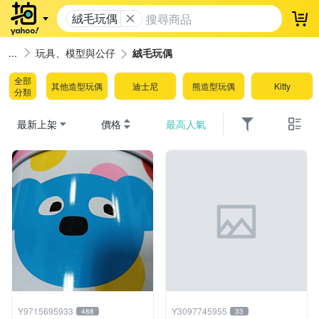
絨毛玩偶
登
玩具、模型與公仔
絨毛玩偶
全部
其他造型玩偶
迪士尼
熊造型玩偶
Kitty
分類
最新上架
價格
最高人氣
Y9715695933
Y3097745955
488
33