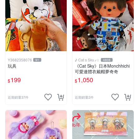
Y3682358076
♪ Cat s Sky╭☆
91
4808
玩具
《Cat Sky》日本Monchhichi
可愛連體衣戴帽夢奇奇
199
1,050
$
$
近期銷量37件
近期銷量2件