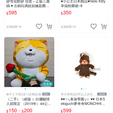
@雪花館@ 現貨～正版三麗
♥小公主日本精品♥Hello Kitty
鷗 ♥ 古銅玩偶娃娃鑰匙圈掛
幸福粉圍裙~8
飾
595
350
$
$
近期銷量1件
近期銷量1件
近全新
✿手工卡買2送1(送價低)✿
單次買商品2件以上請先詢
201
1816
問運費
（二手）（絕版 ）白爛貓情
♥♥☆╮泰迪學園╭☆ ♥♥ 日本S
人節限定 （2019年）44公分
ekiguchi夢奇奇MONCHHICH
大娃＆雞腿爛
I【mini女孩】吊飾(另售男孩)
150 -
200
599
$
$
$