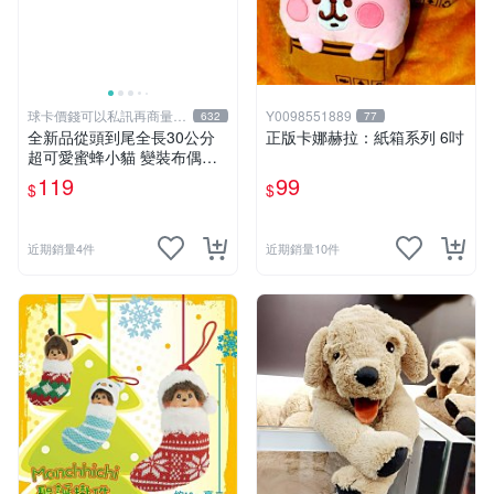
球卡價錢可以私訊再商量喔
Y0098551889
632
77
!
全新品從頭到尾全長30公分
正版卡娜赫拉：紙箱系列 6吋
超可愛蜜蜂小貓 變裝布偶娃
娃 靠墊抱枕 可愛玩偶娃娃 舒
119
99
$
$
壓療癒小朋友禮物生日禮物交
換禮物 兩個顏色款式可選擇
近期銷量4件
近期銷量10件