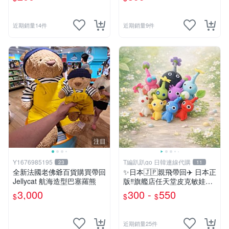
近期銷量14件
近期銷量9件
注目
Y1676985195
T編趴趴go 日韓連線代購
23
11
全新法國老佛爺百貨購買帶回
✨日本🇯🇵親飛帶回✈️ 日本正
Jellycat 航海造型巴塞羅熊
版‼️旗艦店任天堂皮克敏娃娃
PIKMIN 小吊飾 鑰匙圈
3,000
300 -
550
$
$
$
近期銷量25件