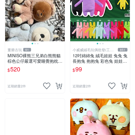
董爺古玩
小威威絨毛玩偶批發(工廠
61
851
直營)
MINISO裸熊三兄弟白熊熊貓
12吋綿綿兔 絨毛娃娃 兔兔 兔
棕色公仔嚴選可愛睡覺抱枕玩
長抱兔 抱抱兔 彩色兔 娃娃
偶熊玩具 裸熊 玩具 公仔
公仔 禮品 生活雜貨
520
99
$
$
近期銷量2件
近期銷量2件