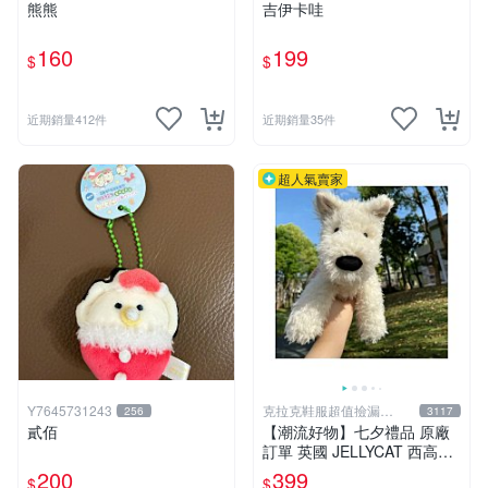
熊熊
吉伊卡哇
160
199
$
$
近期銷量412件
近期銷量35件
超人氣賣家
Y7645731243
克拉克鞋服超值撿漏
256
3117
KLKXF
貳佰
【潮流好物】七夕禮品 原廠
訂單 英國 JELLYCAT 西高地
公仔玩偶 毛絨玩具
200
399
$
$