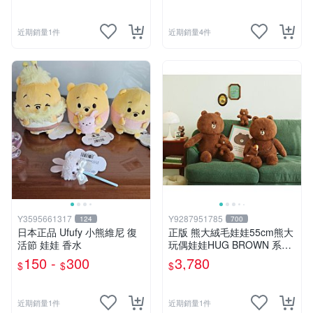
近期銷量1件
近期銷量4件
Y3595661317
Y9287951785
124
700
日本正品 Ufufy 小熊維尼 復
正版 熊大絨毛娃娃55cm熊大
活節 娃娃 香水
玩偶娃娃HUG BROWN 系列
55公分韓國 line friends熊大
150 -
300
3,780
$
$
$
玩偶娃娃禮物生日
近期銷量1件
近期銷量1件