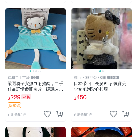
福和二手市場
線Lin~0977023866
32
1146
嚴選獅子安撫巾附搖鈴，二手
日本帶回、長腿Kitty 氣質美
佳品詳情參閱照片，建議入手
少女系列愛心扣環
前多加斟酌。獅子 撫慰巾 達
229
450
74折
$
$
人必備
折扣碼
近期銷量1件
近期銷量1件