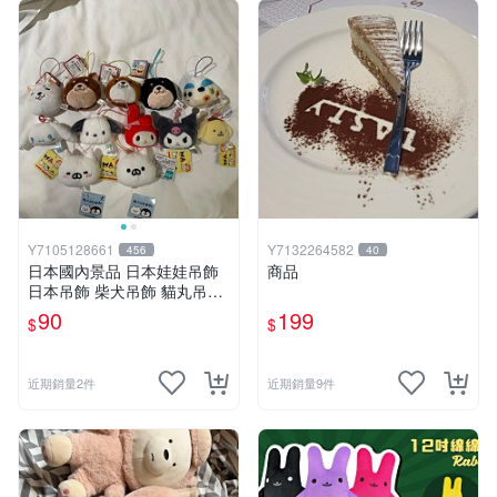
Y7105128661
Y7132264582
456
40
日本國內景品 日本娃娃吊飾
商品
日本吊飾 柴犬吊飾 貓丸吊飾
庫洛米吊飾 大耳狗吊飾 布丁
90
199
$
$
狗吊飾 帕恰狗吊飾 天竺鼠車
車［美樂蒂，兩款貓丸售完］
近期銷量2件
近期銷量9件