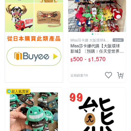
Miss莎卡娜 大阪環球&迪
2344
士尼代購
Miss莎卡娜代購【大阪環球
影城】〔預購﹞任天堂世界
瑪利歐 路易吉 耀西 奇諾比奧
500 -
1,570
$
$
碧姬公主 無敵星星 蘑菇 大金
剛 咚奇剛 玩偶吊飾 絨毛娃娃
抱枕
近期銷量7件
超人氣賣家