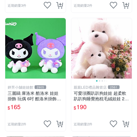
近期銷量3件
近期銷量2件
婷芳小舖娃娃館
親親LED禮品雜貨店
2905
2561
三麗鷗 庫洛米 酷洛米 娃娃
可愛項圈趴趴狗娃娃 超柔軟
掛飾 玩偶 6吋 酷洛米掛飾飾
趴趴狗睡覺抱枕毛絨娃娃 25
娃娃~正版三麗鷗 酷洛米坐姿
公分白色狗狗抱枕娃娃 生日
165
190
$
$
背小背包款 酷洛米娃娃掛飾
禮物
酷洛米掛飾~生日情人禮物
近期銷量2件
近期銷量2件