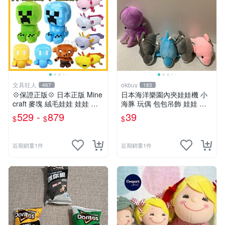
文具狂人
okbuy
467
183
💠保證正版💠 日本正版 Mine
日本海洋樂園內夾娃娃機 小
craft 麥塊 絨毛娃娃 娃娃 玩
海豚 玩偶 包包吊飾 娃娃 玩
偶 公仔 苦力怕 終界使者 六
具 床伴 粉紅色 紫色 藍色 灰
529 -
879
39
$
$
$
角恐龍 👉 全日控
色 全新台北現貨
近期銷量1件
近期銷量1件