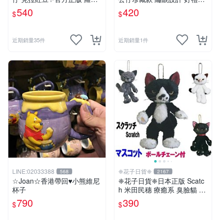
黑戰記暖暖雪人毛絨包
薦 蝙蝠玩偶 宜家稀有 毛絨收
540
420
$
$
藏 宜家玩具 毛絨公仔 絕版玩
偶 限量公仔 宜家迷收藏
近期銷量35件
近期銷量1件
LINE:02033388
❈花子日貨❈
568
2167
☆Joan☆香港帶回♥小熊維尼
❈花子日貨❈日本正版 Scatc
杯子
h 米田民穗 療癒系 臭臉貓 抓
抓貓 玩偶吊飾 生日禮物 交換
790
390
$
$
禮物