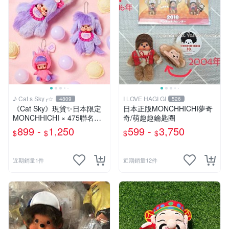
♪ Cat s Sky╭☆
I LOVE HAGI GI
4809
526
《Cat Sky》現貨✨️日本限定
日本正版MONCHHICHI夢奇
MONCHHICHI × 475聯名款
奇/萌趣趣鑰匙圈
夢奇奇
899 -
1,250
599 -
3,750
$
$
$
$
近期銷量1件
近期銷量12件