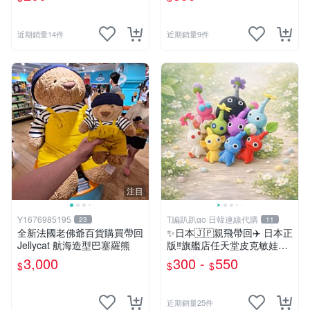
近期銷量14件
近期銷量9件
注目
Y1676985195
T編趴趴go 日韓連線代購
23
11
全新法國老佛爺百貨購買帶回
✨日本🇯🇵親飛帶回✈️ 日本正
Jellycat 航海造型巴塞羅熊
版‼️旗艦店任天堂皮克敏娃娃
PIKMIN 小吊飾 鑰匙圈
3,000
300 -
550
$
$
$
近期銷量25件