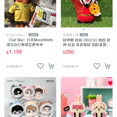
♪ Cat s Sky╭☆
玩具夢工場
4809
742
《Cat Sky》日本Monchhichi
財神爺 娃娃 (30公分) 抱枕 財
環法自行車限定夢奇奇
神 站姿 恭喜發財 招財進寶
金元寶
1,150
250
$
$
近期銷量2件
近期銷量1件