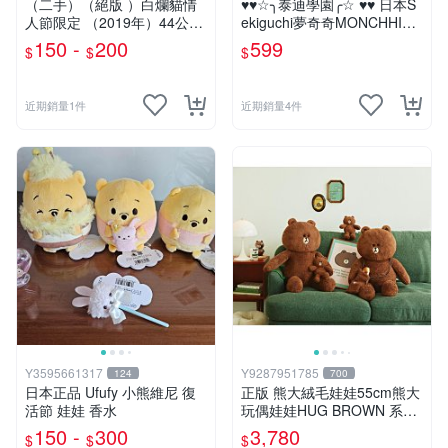
（二手）（絕版 ）白爛貓情
♥♥☆╮泰迪學園╭☆ ♥♥ 日本S
人節限定 （2019年）44公分
ekiguchi夢奇奇MONCHHICH
大娃＆雞腿爛
I【mini女孩】吊飾(另售男孩)
150 -
200
599
$
$
$
近期銷量1件
近期銷量4件
Y3595661317
Y9287951785
124
700
日本正品 Ufufy 小熊維尼 復
正版 熊大絨毛娃娃55cm熊大
活節 娃娃 香水
玩偶娃娃HUG BROWN 系列
55公分韓國 line friends熊大
150 -
300
3,780
$
$
$
玩偶娃娃禮物生日