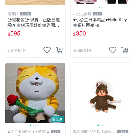
雪花館
小公主的店
6936
747
@雪花館@ 現貨～正版三麗
♥小公主日本精品♥Hello Kitty
鷗 ♥ 古銅玩偶娃娃鑰匙圈掛
幸福粉圍裙~8
飾
595
350
$
$
近期銷量1件
近期銷量1件
近全新
✿手工卡買2送1(送價低)✿
單次買商品2件以上請先詢
201
1816
問運費