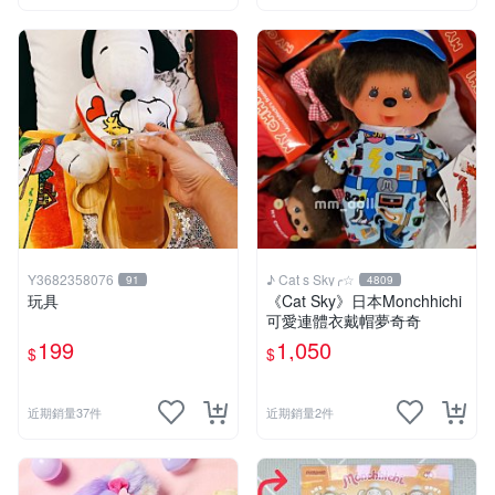
Y3682358076
♪ Cat s Sky╭☆
91
4809
玩具
《Cat Sky》日本Monchhichi
可愛連體衣戴帽夢奇奇
199
1,050
$
$
近期銷量37件
近期銷量2件