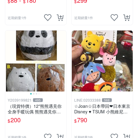
88 -
180
299
$
$
$
狗~雙子星絨毛娃娃--3吋
近期銷量1件
近期銷量1件
Y2039199821
LINE:02033388
495
568
（現貨特價）12"熊熊遇見你
☆Joan☆日本帶回❤日本東京
全身手暖玩偶 熊熊遇見你暖
Disney ♥ TSUM 小熊維尼系
手枕 熊熊遇見你系列 熊熊遇
列 ♥ 髮束/髮飾/髮圈/髮帶/綁
200
790
$
$
見你 暖手枕 玩偶 可愛 Q萌
頭髮
兒童節禮物 生日禮物 交換禮
物 聖誕 卡漫週邊
近期銷量1件
近期銷量2件