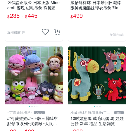
💠保證正版💠 日本正版 Mine
貳拾肆棒球-日本帶回日職棒
craft 麥塊 絨毛吊飾 珠鏈吊飾
阪神虎懶熊妹球衣吊飾Rilakk
包包吊飾 苦力怕 熊貓 蠑螈
uma
235 -
445
499
$
$
$
六角恐龍 👉 全日控
近期銷量1件
多筆商品
~可愛娃娃禮品~
小威威絨毛玩偶批發(工廠
9077
851
直營)
///可愛娃娃///~正版三麗鷗甜
10吋如意馬 絨毛玩偶 馬 娃娃
點領巾系列~淘氣猴~大眼蛙~
公仔 新年 禮品 生活雜貨
酷企鵝~布丁狗~美樂蒂~大耳