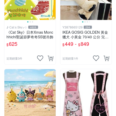
♪ Cat s Sky╭☆
Y3878665129
4809
294
《Cat Sky》日本Xmas Monc
IKEA GOSIG GOLDEN 黃金
hhichi聖誕節夢奇奇SS號吊飾
獵犬 小黃金 70/40 公分 兒童
擺飾 玩偶 大狗 小狗 狗
625
449 -
849
$
$
$
近期銷量3件
近期銷量1件