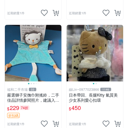
近期銷量1件
近期銷量1件
福和二手市場
線Lin~0977023866
33
1146
嚴選獅子安撫巾附搖鈴，二手
日本帶回、長腿Kitty 氣質美
佳品詳情參閱照片，建議入手
少女系列愛心扣環
前多加斟酌。獅子 撫慰巾 達
229
450
74折
$
$
人必備
折扣碼
近期銷量1件
近期銷量1件