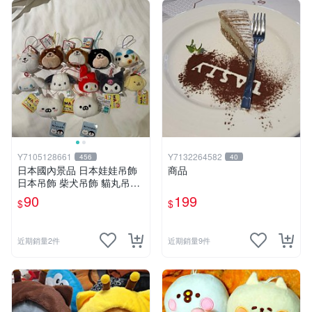
Y7105128661
Y7132264582
456
40
日本國內景品 日本娃娃吊飾
商品
日本吊飾 柴犬吊飾 貓丸吊飾
庫洛米吊飾 大耳狗吊飾 布丁
90
199
$
$
狗吊飾 帕恰狗吊飾 天竺鼠車
車［美樂蒂，兩款貓丸售完］
近期銷量2件
近期銷量9件