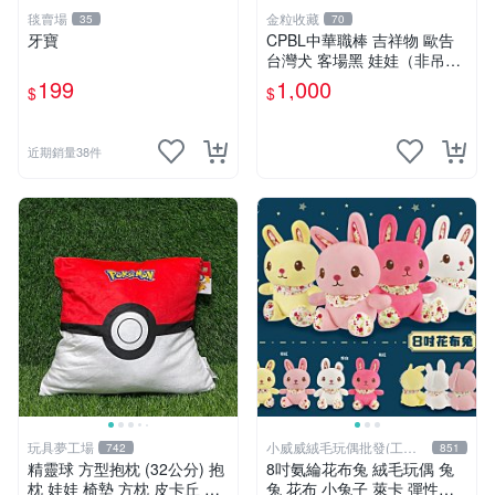
毯賣場
金粒收藏
35
70
牙寶
CPBL中華職棒 吉祥物 歐告
台灣犬 客場黑 娃娃（非吊
飾）
199
1,000
$
$
近期銷量38件
玩具夢工場
小威威絨毛玩偶批發(工廠
742
851
直營)
精靈球 方型抱枕 (32公分) 抱
8吋氨綸花布兔 絨毛玩偶 兔
枕 娃娃 椅墊 方枕 皮卡丘 神
兔 花布 小兔子 萊卡 彈性布