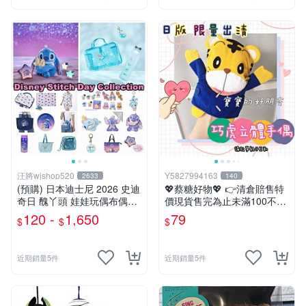
汪將wjshop520
Y5827994163
2633
140
(預購) 日本迪士尼 2026 史迪
💖蔡糖好物💖 👉清倉賠售特
奇日 醜丫頭 娃娃玩偶布偶吊
價現貨售完為止未滿100不出
飾鑰匙圈 涼毯 托特包置物包
貨唷🔥❤️不帶配飾純手偶日版
120 -
1,650
79
$
$
$
購物袋 毛巾貼紙公仔盲盒
巧虎刷牙手偶❤️親子互動說故
事生日兒童節禮物
近期銷量5件
近期銷量5件