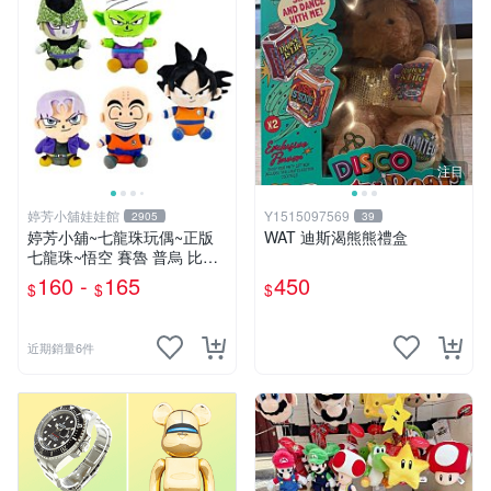
注目
婷芳小舖娃娃館
Y1515097569
2905
39
婷芳小舖~七龍珠玩偶~正版
WAT 迪斯渴熊熊禮盒
七龍珠~悟空 賽魯 普烏 比克
克林 特南克斯 娃娃 玩偶~七
160 -
165
450
$
$
$
龍珠玩偶~生日情人禮
近期銷量6件