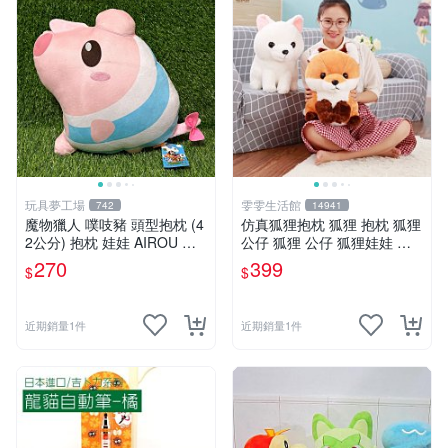
玩具夢工場
雯雯生活館
742
14941
魔物獵人 噗吱豬 頭型抱枕 (4
仿真狐狸抱枕 狐狸 抱枕 狐狸
2公分) 抱枕 娃娃 AIROU 艾
公仔 狐狸 公仔 狐狸娃娃 狐
路 梅拉路 艾路貓
狸 娃娃 玩偶 玩具 聖誕節 生
270
399
$
$
日 情人節禮物禮品
近期銷量1件
近期銷量1件