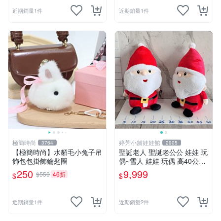
近期銷量1件
近期銷量1件
極簡時尚
婷芳小舖娃娃館
3764
2905
【極簡時尚】水貂毛小兔子吊
聖誕老人 聖誕老公公 娃娃 玩
飾包包掛飾鑰匙圈
偶~雪人 娃娃 玩偶 高40公分
聖誕老公公 交換禮物 聖誕娃
250
9,999
$550
46折
$
$
娃娃 耶誕禮物 聖誕節擺飾 全
省配送
近期銷量1件
近期銷量2件