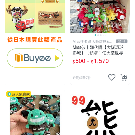
Miss莎卡娜 大阪環球&迪
2344
士尼代購
Miss莎卡娜代購【大阪環球
影城】〔預購﹞任天堂世界
瑪利歐 路易吉 耀西 奇諾比奧
500 -
1,570
$
$
碧姬公主 無敵星星 蘑菇 大金
剛 咚奇剛 玩偶吊飾 絨毛娃娃
抱枕
近期銷量7件
超人氣賣家