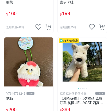
熊熊
吉伊卡哇
160
199
$
$
近期銷量412件
近期銷量35件
超人氣賣家
Y7645731243
克拉克鞋服超值撿漏
256
3123
KLKXF
貳佰
【潮流好物】七夕禮品 原廠
訂單 英國 JELLYCAT 西高地
公仔玩偶 毛絨玩具
200
399
$
$