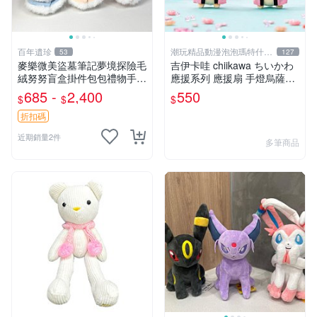
百年遺珍
潮玩精品動漫泡泡瑪特什麼
53
127
都有
麥樂微美盜墓筆記夢境探險毛
吉伊卡哇 chiikawa ちいかわ
絨努努盲盒掛件包包禮物手辦
應援系列 應援扇 手燈烏薩奇
新到家 憶境探險系列 張起靈
兔兔 水汪汪大眼兔兔 吊飾 掛
685 -
2,400
550
$
$
$
喵喵款 吳邪狗狗款 王胖子熊
飾
熊款
折扣碼
近期銷量2件
多筆商品