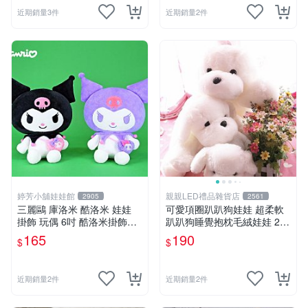
近期銷量3件
近期銷量2件
婷芳小舖娃娃館
親親LED禮品雜貨店
2905
2561
三麗鷗 庫洛米 酷洛米 娃娃
可愛項圈趴趴狗娃娃 超柔軟
掛飾 玩偶 6吋 酷洛米掛飾飾
趴趴狗睡覺抱枕毛絨娃娃 25
娃娃~正版三麗鷗 酷洛米坐姿
公分白色狗狗抱枕娃娃 生日
165
190
$
$
背小背包款 酷洛米娃娃掛飾
禮物
酷洛米掛飾~生日情人禮物
近期銷量2件
近期銷量2件