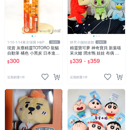
1/10-1/14東京採購 H&P栗
婷芳小舖娃娃館
3635
2905
子小舖
現貨 灰塵精靈TOTORO 龍貓
精靈寶可夢 神奇寶貝 新葉喵
自動筆 橘色 小黑炭 日本進口
呆火鱷 潤水鴨 娃娃 布偶 玩
生日禮物 交換禮物[H&P栗子
偶 寶可夢中心 呆火鱷玩偶 御
300
339 -
359
$
$
$
小舖]
三家 神奇寶貝~生日情人禮物
~全省配送
近期銷量1件
近期銷量1件