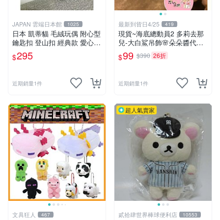
JAPAN 雲端日本館
最新到貨日4/25
1025
419
日本 凱蒂貓 毛絨玩偶 附心型
現貨~海底總動員2 多莉去那
鑰匙扣 登山扣 經典款 愛心
兒-大白鯊吊飾🌸朵朵醬代購
心型
🌸
295
99
$390
26折
$
$
近期銷量1件
近期銷量1件
超人氣賣家
文具狂人
貳拾肆世界棒球便利店
467
10553