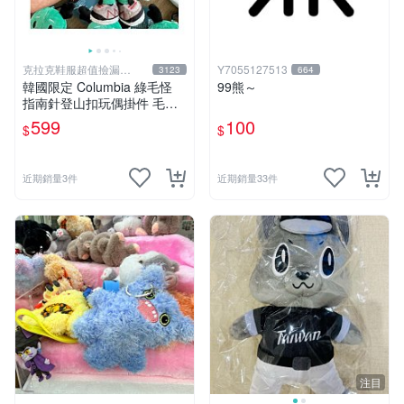
克拉克鞋服超值撿漏
Y7055127513
3123
664
KLKXF
韓國限定 Columbia 綠毛怪
99熊～
指南針登山扣玩偶掛件 毛絨
玩具
599
100
$
$
近期銷量3件
近期銷量33件
注目