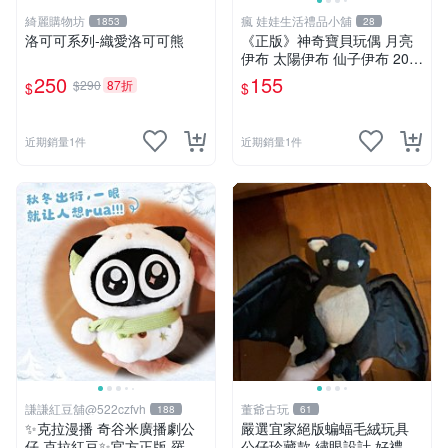
綺麗購物坊
瘋 娃娃生活禮品小舖
1853
28
洛可可系列-織愛洛可可熊
《正版》神奇寶貝玩偶 月亮
伊布 太陽伊布 仙子伊布 20公
分 寶可夢娃娃 POKÉMON
250
155
$290
87折
$
$
近期銷量1件
近期銷量1件
謙謙紅豆舖@522czfvh
董爺古玩
188
61
✨克拉漫播 奇谷米廣播劇公
嚴選宜家絕版蝙蝠毛絨玩具
仔 克拉紅豆✨官方正版 羅小
公仔珍藏款 繡眼設計 好禮推