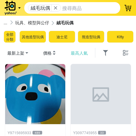
絨毛玩偶
登
玩具、模型與公仔
絨毛玩偶
全部
其他造型玩偶
迪士尼
熊造型玩偶
Kitty
分類
最新上架
價格
最高人氣
Y9715695933
Y3097745955
489
33