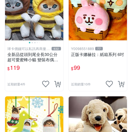
球卡價錢可以私訊再商量喔
Y0098551889
632
77
!
全新品從頭到尾全長30公分
正版卡娜赫拉：紙箱系列 6吋
超可愛蜜蜂小貓 變裝布偶娃
娃 靠墊抱枕 可愛玩偶娃娃 舒
119
99
$
$
壓療癒小朋友禮物生日禮物交
換禮物 兩個顏色款式可選擇
近期銷量4件
近期銷量10件