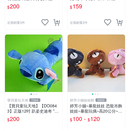
奇寶貝 寶可夢
料 娃娃 公仔 交換禮物 安撫
200
159
$
$
玩偶 超柔軟兔兔玩偶 陪伴玩
偶
近期銷量3件
近期銷量2件
寶貝童玩天地
婷芳小舖娃娃館
7354
2905
【寶貝童玩天地】【DO084
婷芳小舖~暴龍娃娃 恐龍吊飾
3】正版12吋 趴姿史迪奇 *D
娃娃~暴龍玩偶~高20公分~恐
O01
龍娃娃~侏儸紀世界~暴龍 暴
200
100 -
120
$
$
$
龍玩偶~生日/情人禮物~全省
配送~