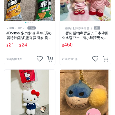
Y7885610173
一番街日系禮物專賣店
124
87
💃Doritos 多力多滋 墨魚/瑪格
一番街禮物專賣店☆日本帶回
麗特披薩/炙鹽香蒜 迷你脆 54
☆水森亞土--兩小無猜男女孩
g🕺 洋芋片 玉米片薯片 餅乾
娃娃~單件小隻價~超迷人禮
21 -
24
450
$
$
$
隨身包 玉米脆片 零食
物首選!
近期銷量1件
近期銷量1件