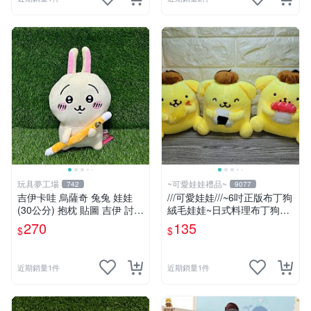
玩具夢工場
~可愛娃娃禮品~
742
9077
吉伊卡哇 烏薩奇 兔兔 娃娃
///可愛娃娃///~6吋正版布丁狗
(30公分) 抱枕 貼圖 吉伊 討伐
絨毛娃娃~日式料理布丁狗~
棒 Chiikawa
壽司~三角飯糰~炸蝦---約15
270
135
$
$
公分
近期銷量1件
近期銷量1件