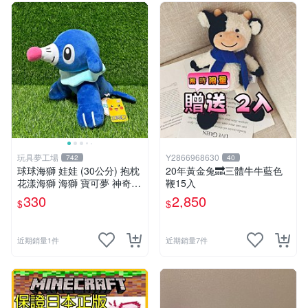
玩具夢工場
Y2866968630
742
40
球球海獅 娃娃 (30公分) 抱枕
20年黃金兔🔜三體牛牛藍色
花漾海獅 海獅 寶可夢 神奇寶
鞭15入
貝
330
2,850
$
$
近期銷量1件
近期銷量7件