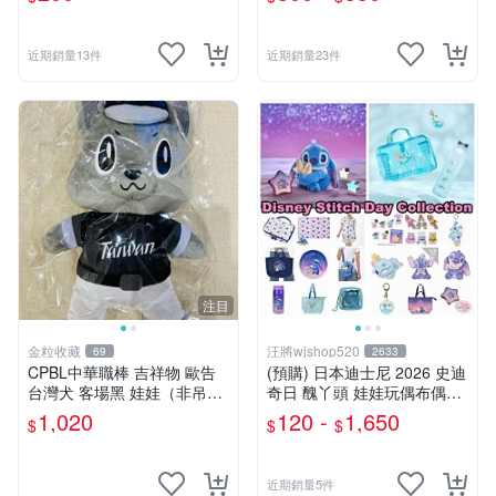
近期銷量13件
近期銷量23件
注目
金粒收藏
汪將wjshop520
69
2633
CPBL中華職棒 吉祥物 歐告
(預購) 日本迪士尼 2026 史迪
台灣犬 客場黑 娃娃（非吊
奇日 醜丫頭 娃娃玩偶布偶吊
飾）
飾鑰匙圈 涼毯 托特包置物包
1,020
120 -
1,650
$
$
$
購物袋 毛巾貼紙公仔盲盒
近期銷量5件