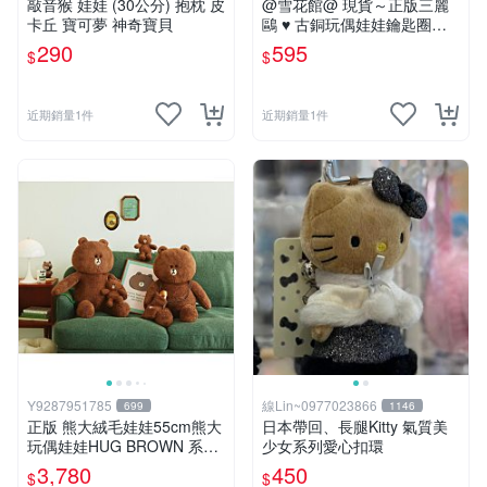
敲音猴 娃娃 (30公分) 抱枕 皮
@雪花館@ 現貨～正版三麗
卡丘 寶可夢 神奇寶貝
鷗 ♥ 古銅玩偶娃娃鑰匙圈掛
飾
290
595
$
$
近期銷量1件
近期銷量1件
Y9287951785
線Lin~0977023866
699
1146
正版 熊大絨毛娃娃55cm熊大
日本帶回、長腿Kitty 氣質美
玩偶娃娃HUG BROWN 系列
少女系列愛心扣環
55公分韓國 line friends熊大
3,780
450
$
$
玩偶娃娃禮物生日