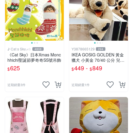
♪ Cat s Sky╭☆
Y3878665129
4808
294
《Cat Sky》日本Xmas Monc
IKEA GOSIG GOLDEN 黃金
hhichi聖誕節夢奇奇SS號吊飾
獵犬 小黃金 70/40 公分 兒童
擺飾 玩偶 大狗 小狗 狗
625
449 -
849
$
$
$
近期銷量3件
近期銷量1件