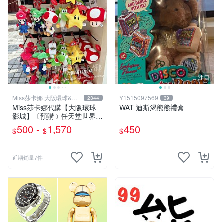
注目
Miss莎卡娜 大阪環球&迪
Y1515097569
2344
39
士尼代購
Miss莎卡娜代購【大阪環球
WAT 迪斯渴熊熊禮盒
影城】〔預購﹞任天堂世界
瑪利歐 路易吉 耀西 奇諾比奧
500 -
1,570
450
$
$
$
碧姬公主 無敵星星 蘑菇 大金
剛 咚奇剛 玩偶吊飾 絨毛娃娃
抱枕
近期銷量7件