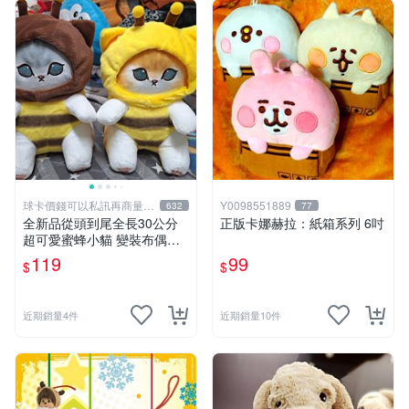
球卡價錢可以私訊再商量喔
Y0098551889
632
77
!
全新品從頭到尾全長30公分
正版卡娜赫拉：紙箱系列 6吋
超可愛蜜蜂小貓 變裝布偶娃
娃 靠墊抱枕 可愛玩偶娃娃 舒
119
99
$
$
壓療癒小朋友禮物生日禮物交
換禮物 兩個顏色款式可選擇
近期銷量4件
近期銷量10件