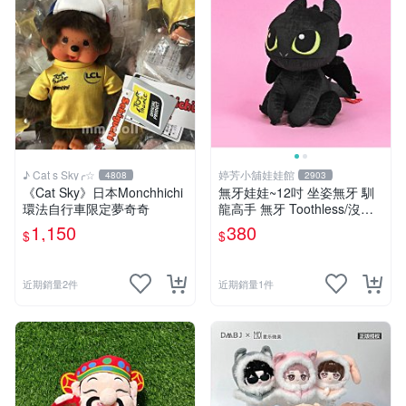
♪ Cat s Sky╭☆
婷芳小舖娃娃館
4808
2903
《Cat Sky》日本Monchhichi
無牙娃娃~12吋 坐姿無牙 馴
環法自行車限定夢奇奇
龍高手 無牙 Toothless/沒牙
仔 黑色夜煞公仔-全省配送
1,150
380
$
$
近期銷量2件
近期銷量1件