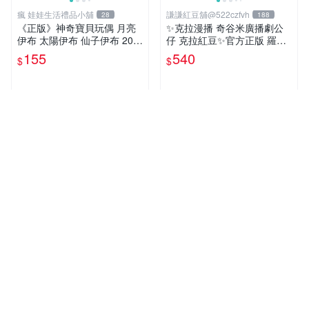
瘋 娃娃生活禮品小舖
謙謙紅豆舖@522czfvh
28
188
《正版》神奇寶貝玩偶 月亮
✨克拉漫播 奇谷米廣播劇公
伊布 太陽伊布 仙子伊布 20公
仔 克拉紅豆✨官方正版 羅小
分 寶可夢娃娃 POKÉMON
黑戰記暖暖雪人毛絨包
155
540
$
$
近期銷量1件
近期銷量35件
一家四口柑仔店
董爺古玩
1103
61
海賊王 20週年日本航海王專
嚴選宜家絕版蝙蝠毛絨玩具
賣店 台灣快閃店 MUGI MUG
公仔珍藏款 繡眼設計 好禮推