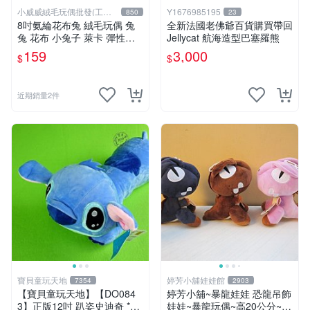
小威威絨毛玩偶批發(工廠
Y1676985195
850
23
直營)
8吋氨綸花布兔 絨毛玩偶 兔
全新法國老佛爺百貨購買帶回
兔 花布 小兔子 萊卡 彈性布
Jellycat 航海造型巴塞羅熊
料 娃娃 公仔 交換禮物 安撫
159
3,000
$
$
玩偶 超柔軟兔兔玩偶 陪伴玩
偶
近期銷量2件
寶貝童玩天地
婷芳小舖娃娃館
7354
2903
【寶貝童玩天地】【DO084
婷芳小舖~暴龍娃娃 恐龍吊飾
3】正版12吋 趴姿史迪奇 *D
娃娃~暴龍玩偶~高20公分~恐