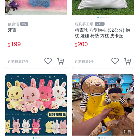
毯賣場
玩具夢工場
35
742
牙寶
精靈球 方型抱枕 (32公分) 抱
枕 娃娃 椅墊 方枕 皮卡丘 神
奇寶貝 寶可夢
199
200
$
$
近期銷量37件
近期銷量3件
注目