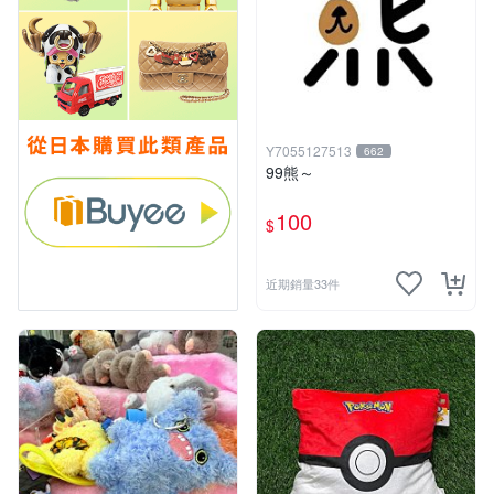
Y7055127513
662
99熊～
100
$
近期銷量33件