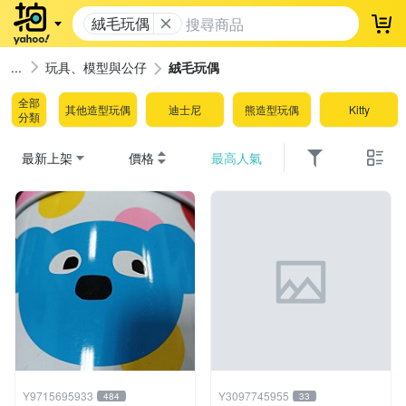
絨毛玩偶
登
玩具、模型與公仔
絨毛玩偶
全部
其他造型玩偶
迪士尼
熊造型玩偶
Kitty
分類
最新上架
價格
最高人氣
Y9715695933
Y3097745955
484
33