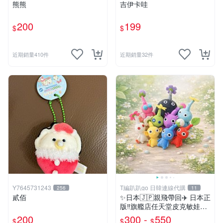
熊熊
吉伊卡哇
200
199
$
$
近期銷量410件
近期銷量32件
Y7645731243
T編趴趴go 日韓連線代購
256
11
貳佰
✨日本🇯🇵親飛帶回✈️ 日本正
版‼️旗艦店任天堂皮克敏娃娃
PIKMIN 小吊飾 鑰匙圈
200
300 -
550
$
$
$