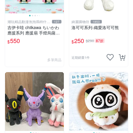
潮玩精品動漫泡泡瑪特什麼
綺麗購物坊
127
1853
都有
吉伊卡哇 chiikawa ちいかわ
洛可可系列-織愛洛可可熊
應援系列 應援扇 手燈烏薩奇
兔兔 水汪汪大眼兔兔 吊飾 掛
550
250
$290
87折
$
$
飾
近期銷量1件
多筆商品