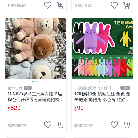
近期銷量2件
近期銷量2件
董爺古玩
小威威絨毛玩偶批發(工廠
61
850
直營)
MINISO裸熊三兄弟白熊熊貓
12吋綿綿兔 絨毛娃娃 兔兔 兔
棕色公仔嚴選可愛睡覺抱枕玩
長抱兔 抱抱兔 彩色兔 娃娃
偶熊玩具 裸熊 玩具 公仔
公仔 禮品 生活雜貨
520
99
$
$
近期銷量2件
近期銷量2件