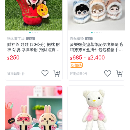
玩具夢工場
百年遺珍
742
51
財神爺 娃娃 (30公分) 抱枕 財
麥樂微美盜墓筆記夢境探險毛
神 站姿 恭喜發財 招財進寶
絨努努盲盒掛件包包禮物手辦
金元寶
新到家 憶境探險系列 張起靈
250
685 -
2,400
$
$
$
喵喵款 吳邪狗狗款 王胖子熊
熊款
折扣碼
近期銷量1件
近期銷量2件