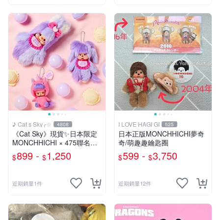
♪ Cat s Sky╭☆
I LOVE HAGI GI
4808
525
《Cat Sky》現貨✨️日本限定
日本正版MONCHHICHI夢奇
MONCHHICHI × 475聯名款
奇/萌趣趣鑰匙圈
夢奇奇
899 -
1,250
599 -
3,750
$
$
$
$
近期銷量1件
近期銷量12件