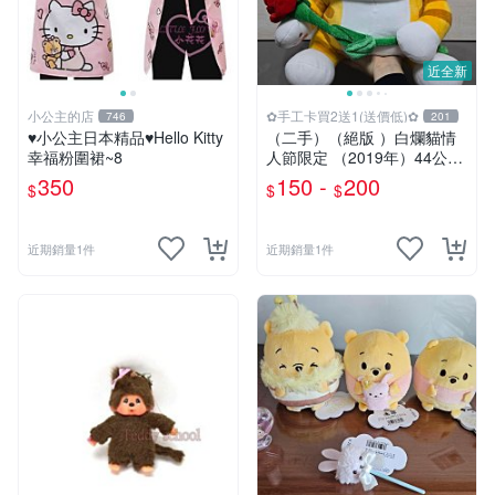
近全新
小公主的店
✿手工卡買2送1(送價低)✿
746
201
♥小公主日本精品♥Hello Kitty
（二手）（絕版 ）白爛貓情
幸福粉圍裙~8
人節限定 （2019年）44公分
大娃＆雞腿爛
350
150 -
200
$
$
$
近期銷量1件
近期銷量1件