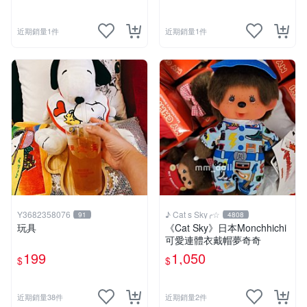
近期銷量1件
近期銷量1件
Y3682358076
♪ Cat s Sky╭☆
91
4808
玩具
《Cat Sky》日本Monchhichi
可愛連體衣戴帽夢奇奇
199
1,050
$
$
近期銷量38件
近期銷量2件