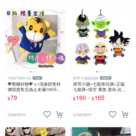
Y5827994163
婷芳小舖娃娃館
140
2903
💖蔡糖好物💖 👉清倉賠售特
婷芳小舖~七龍珠玩偶~正版
價現貨售完為止未滿100不出
七龍珠~悟空 賽魯 普烏 比克
貨唷🔥❤️不帶配飾純手偶日版
克林 特南克斯 娃娃 玩偶~七
79
160 -
165
$
$
$
巧虎刷牙手偶❤️親子互動說故
龍珠玩偶~生日情人禮
事生日兒童節禮物
近期銷量5件
近期銷量6件