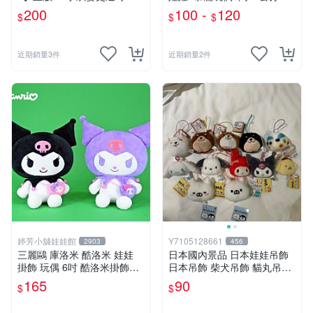
O01
龍娃娃~侏儸紀世界~暴龍 暴
200
100 -
120
$
$
$
龍玩偶~生日/情人禮物~全省
配送~
近期銷量3件
近期銷量2件
婷芳小舖娃娃館
Y7105128661
2903
456
三麗鷗 庫洛米 酷洛米 娃娃
日本國內景品 日本娃娃吊飾
掛飾 玩偶 6吋 酷洛米掛飾飾
日本吊飾 柴犬吊飾 貓丸吊飾
娃娃~正版三麗鷗 酷洛米坐姿
庫洛米吊飾 大耳狗吊飾 布丁
165
90
$
$
背小背包款 酷洛米娃娃掛飾
狗吊飾 帕恰狗吊飾 天竺鼠車
酷洛米掛飾~生日情人禮物
車［美樂蒂，兩款貓丸售完］