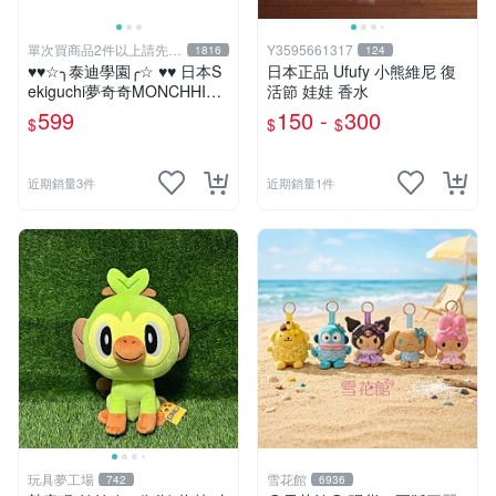
單次買商品2件以上請先詢
Y3595661317
1816
124
問運費
♥♥☆╮泰迪學園╭☆ ♥♥ 日本S
日本正品 Ufufy 小熊維尼 復
ekiguchi夢奇奇MONCHHICH
活節 娃娃 香水
I【mini女孩】吊飾(另售男孩)
599
150 -
300
$
$
$
近期銷量3件
近期銷量1件
玩具夢工場
雪花館
742
6936