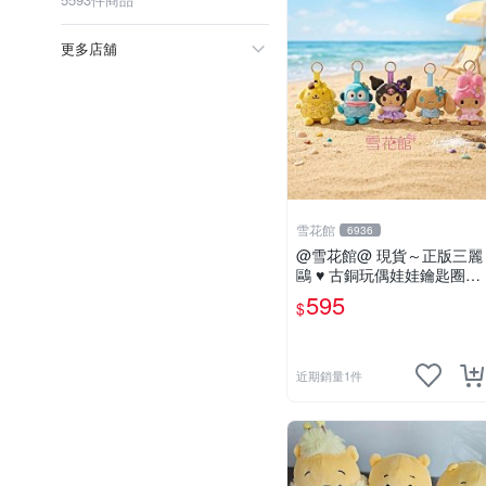
更多店舖
雪花館
6936
@雪花館@ 現貨～正版三麗
鷗 ♥ 古銅玩偶娃娃鑰匙圈掛
飾
595
$
近期銷量1件