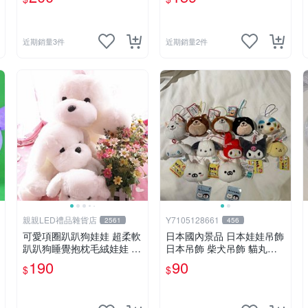
玩偶 超柔軟兔兔玩偶 陪伴
玩偶
近期銷量3件
近期銷量2件
親親LED禮品雜貨店
Y7105128661
2561
456
可愛項圈趴趴狗娃娃 超柔軟
日本國內景品 日本娃娃吊飾
趴趴狗睡覺抱枕毛絨娃娃 25
日本吊飾 柴犬吊飾 貓丸吊
公分白色狗狗抱枕娃娃 生日
飾 庫洛米吊飾 大耳狗吊飾
190
90
$
$
禮物
布丁狗吊飾 帕恰狗吊飾 天
竺鼠車車［美樂蒂，兩款貓
丸售完］