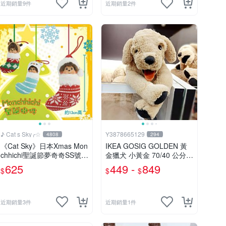
近期銷量9件
近期銷量2件
♪ Cat s Sky╭☆
Y3878665129
4808
294
《Cat Sky》日本Xmas Mon
IKEA GOSIG GOLDEN 黃
chhichi聖誕節夢奇奇SS號吊
金獵犬 小黃金 70/40 公分
飾
兒童 擺飾 玩偶 大狗 小狗 狗
625
449 -
849
$
$
$
近期銷量3件
近期銷量1件