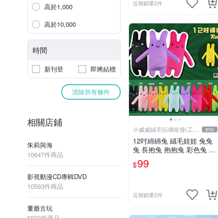
近期銷量2件
高於1,000
高於10,000
時間
新刊登
即將結標
清除所有條件
相關店鋪
小威威絨毛玩偶批發(工廠
850
直營)
12吋綿綿兔 絨毛娃娃 兔兔
朱莉與海
兔 長抱兔 抱抱兔 彩色兔 娃
10647件商品
娃 公仔 禮品 生活雜貨
99
$
影視動漫CD專輯DVD
10593件商品
近期銷量2件
董爺古玩
5593件商品