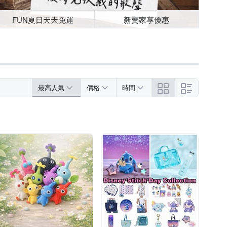
FUN夏日天天免運
新賣家享優惠
最高人氣
價格
時間