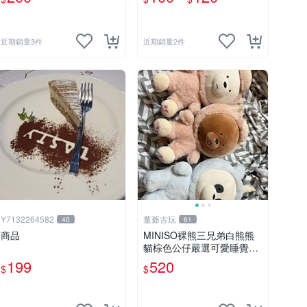
龍 暴龍玩偶~生日/情人禮物
~全省配送~
近期銷量3件
近期銷量2件
Y7132264582
董爺古玩
40
61
商品
MINISO裸熊三兄弟白熊熊
貓棕色公仔嚴選可愛睡覺抱
枕玩偶熊玩具 裸熊 玩具 公
199
520
$
$
仔