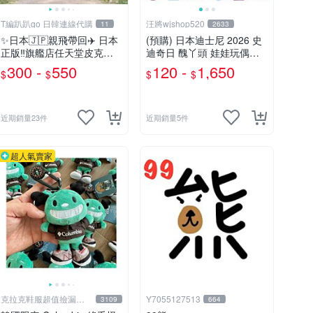
T編趴趴go 日韓連線代購
汪將wjshop520
11
2633
✨日本🇯🇵親飛帶回✈️ 日本
(預購) 日本迪士尼 2026 史
正版‼️旗艦店任天堂皮克敏
迪奇日 醜丫頭 娃娃玩偶布
娃娃PIKMIN 小吊飾 鑰匙圈
偶吊飾鑰匙圈 涼毯 托特包
300 -
550
120 -
1,650
$
$
$
$
置物包購物袋 毛巾貼紙公仔
盲盒
近期銷量23件
近期銷量5件
超人氣賣家
克拉克鞋服超值撿漏
Y7055127513
3109
664
KLKXF