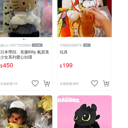
線Lin~0977023866
Y3682358076
1146
91
日本帶回、長腿Kitty 氣質美
玩具
少女系列愛心扣環
450
199
$
$
近期銷量1件
近期銷量38件