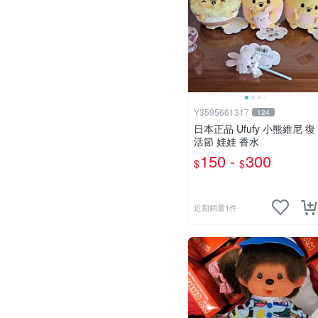
Y3595661317
124
日本正品 Ufufy 小熊維尼 復
活節 娃娃 香水
150 -
300
$
$
近期銷量1件