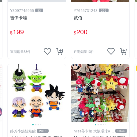
Y3097745955
Y7645731243
33
256
吉伊卡哇
貳佰
199
200
$
$
近期銷量33件
近期銷量13件
婷芳小舖娃娃館
Miss莎卡娜 大阪環球&迪
2905
2344
士尼代購