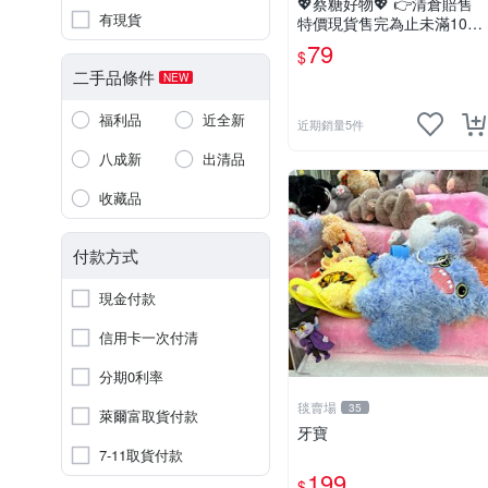
💖蔡糖好物💖 👉清倉賠售
有現貨
特價現貨售完為止未滿100
不出貨唷🔥❤️不帶配飾純手
79
$
偶日版巧虎刷牙手偶❤️親子
二手品條件
NEW
互動說故事生日兒童節禮物
福利品
近全新
近期銷量5件
八成新
出清品
收藏品
付款方式
現金付款
信用卡一次付清
分期0利率
毯賣場
35
萊爾富取貨付款
牙寶
7-11取貨付款
199
$