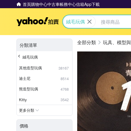
首頁
購物中心
中古車
帳務中心
信箱
App下載
Yahoo拍賣
絨毛玩偶
玩具、模型與
分類清單
絨毛玩偶
其他造型玩偶
38167
迪士尼
8514
熊造型玩偶
4768
Kitty
3542
更多分類
價格