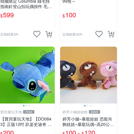
韓國限定 Columbia 綠毛怪
99熊～
指南針登山扣玩偶掛件 毛絨
玩具
599
100
$
$
近期銷量3件
近期銷量33件
寶貝童玩天地
婷芳小舖娃娃館
7354
2905
【寶貝童玩天地】【DO084
婷芳小舖~暴龍娃娃 恐龍吊
3】正版12吋 趴姿史迪奇 *D
飾娃娃~暴龍玩偶~高20公分
O01
~恐龍娃娃~侏儸紀世界~暴
200
100 -
120
$
$
$