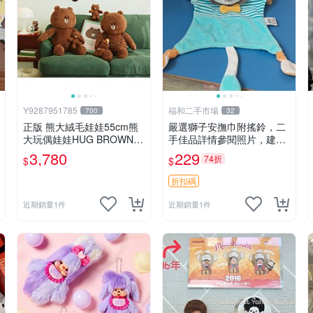
Y9287951785
福和二手市場
700
32
正版 熊大絨毛娃娃55cm熊
嚴選獅子安撫巾附搖鈴，二
大玩偶娃娃HUG BROWN
手佳品詳情參閱照片，建議
系列55公分韓國 line friends
入手前多加斟酌。獅子 撫慰
3,780
229
74折
$
$
熊大玩偶娃娃禮物生日
巾 達人必備
折扣碼
近期銷量1件
近期銷量1件