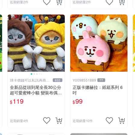
近期銷量2件
近期銷量2件
球卡價錢可以私訊再商量
Y0098551889
632
77
喔 !
全新品從頭到尾全長30公分
正版卡娜赫拉：紙箱系列 6
超可愛蜜蜂小貓 變裝布偶娃
吋
娃 靠墊抱枕 可愛玩偶娃娃
119
99
$
$
舒壓療癒小朋友禮物生日禮
物交換禮物 兩個顏色款式可
選擇
近期銷量4件
近期銷量10件