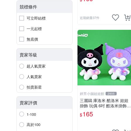
競標條件
可立即結標
近期銷量37件
一元起標
無底價
賣家等級
超人氣賣家
人氣賣家
拍賣新星
婷芳小舖娃娃館
2905
三麗鷗 庫洛米 酷洛米 娃娃
賣家評價
掛飾 玩偶 6吋 酷洛米掛飾飾
娃娃~正版三麗鷗 酷洛米坐
165
1-100
$
姿背小背包款 酷洛米娃娃掛
飾 酷洛米掛飾~生日情人禮
高於100
物