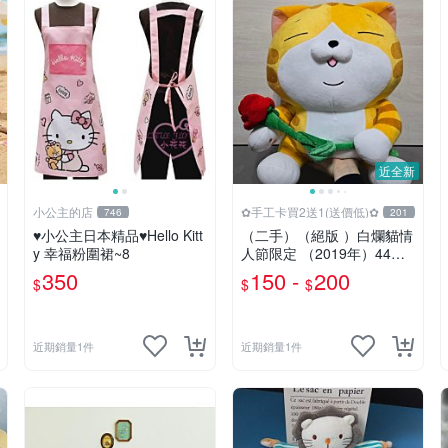
近全新
小公主的店
✿手工卡買2送1(送價低)✿
746
201
♥小公主日本精品♥Hello Kitt
（二手）（絕版 ）白爛貓情
y 幸福粉圍裙~8
人節限定 （2019年）44公
分大娃＆雞腿爛
350
150 -
200
$
$
$
近期銷量1件
近期銷量1件