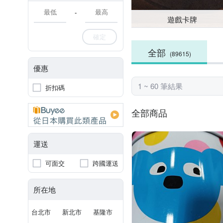
-
遊戲卡牌
確定
全部
(89615)
優惠
1 ~ 60 筆結果
折扣碼
全部商品
運送
可面交
跨國運送
所在地
台北市
新北市
基隆市