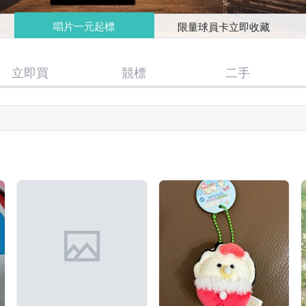
唱片一元起標
限量球員卡立即收藏
立即買
競標
二手