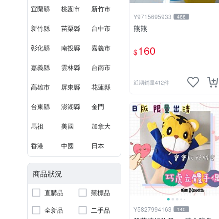
宜蘭縣
桃園市
新竹市
Y9715695933
488
熊熊
新竹縣
苗栗縣
台中市
160
彰化縣
南投縣
嘉義市
$
嘉義縣
雲林縣
台南市
近期銷量412件
高雄市
屏東縣
花蓮縣
台東縣
澎湖縣
金門
馬祖
美國
加拿大
香港
中國
日本
商品狀況
直購品
競標品
Y5827994163
全新品
二手品
140