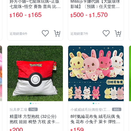
婷芳小舖~七龍珠玩偶~正版
Miss莎卡娜代購【大阪環球
七龍珠~悟空 賽魯 普烏 比克
影城】〔預購﹞任天堂世界
克林 特南克斯 娃娃 玩偶~七
瑪利歐 路易吉 耀西 奇諾比
160 -
165
500 -
1,570
$
$
$
$
龍珠玩偶~生日情人禮
奧 碧姬公主 無敵星星 蘑菇
大金剛 咚奇剛 玩偶吊飾 絨
毛娃娃 抱枕
近期銷量6件
近期銷量7件
玩具夢工場
小威威絨毛玩偶批發(工廠
742
850
直營)
精靈球 方型抱枕 (32公分)
8吋氨綸花布兔 絨毛玩偶 兔
抱枕 娃娃 椅墊 方枕 皮卡丘
兔 花布 小兔子 萊卡 彈性布
神奇寶貝 寶可夢
料 娃娃 公仔 交換禮物 安撫
200
159
$
$