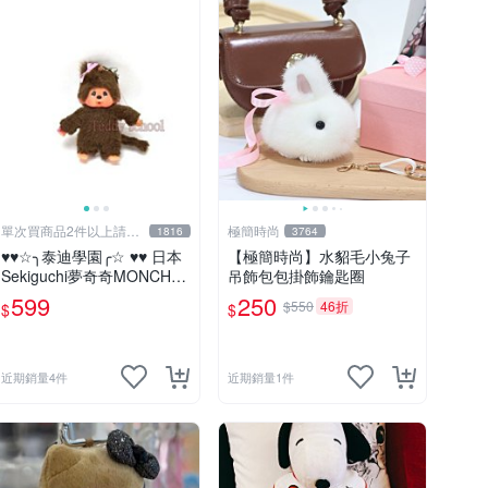
單次買商品2件以上請先
極簡時尚
1816
3764
詢問運費
♥♥☆╮泰迪學園╭☆ ♥♥ 日本
【極簡時尚】水貂毛小兔子
Sekiguchi夢奇奇MONCHHI
吊飾包包掛飾鑰匙圈
CHI【mini女孩】吊飾(另售
599
250
$550
46折
$
$
男孩)
近期銷量4件
近期銷量1件