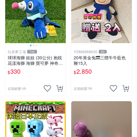
玩具夢工場
Y2866968630
742
40
球球海獅 娃娃 (30公分) 抱枕
20年黃金兔🔜三體牛牛藍色
花漾海獅 海獅 寶可夢 神奇寶
鞭15入
貝
330
2,850
$
$
近期銷量1件
近期銷量7件