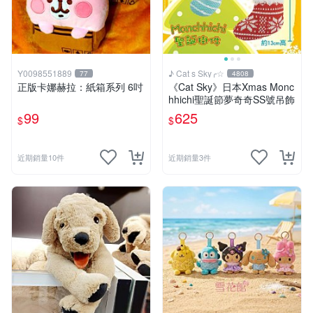
Y0098551889
♪ Cat s Sky╭☆
77
4808
正版卡娜赫拉：紙箱系列 6吋
《Cat Sky》日本Xmas Monc
hhichi聖誕節夢奇奇SS號吊飾
99
625
$
$
近期銷量10件
近期銷量3件