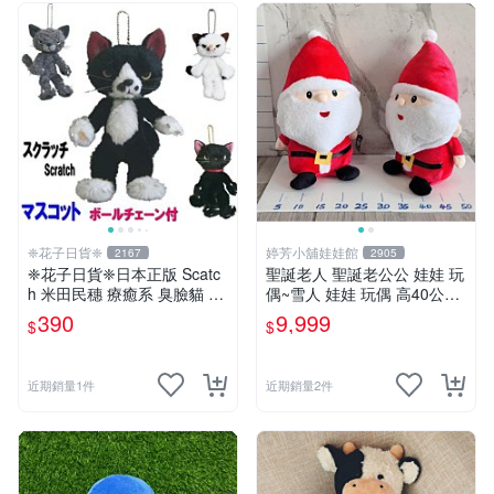
❈花子日貨❈
婷芳小舖娃娃館
2167
2905
❈花子日貨❈日本正版 Scatc
聖誕老人 聖誕老公公 娃娃 玩
h 米田民穗 療癒系 臭臉貓 抓
偶~雪人 娃娃 玩偶 高40公分
抓貓 玩偶吊飾 生日禮物 交換
聖誕老公公 交換禮物 聖誕娃
390
9,999
$
$
禮物
娃娃 耶誕禮物 聖誕節擺飾 全
省配送
近期銷量1件
近期銷量2件