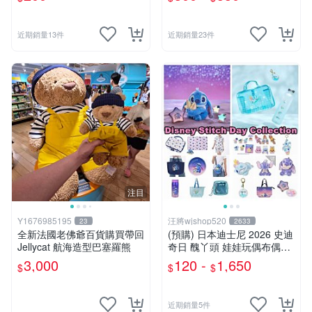
近期銷量13件
近期銷量23件
注目
Y1676985195
汪將wjshop520
23
2633
全新法國老佛爺百貨購買帶回
(預購) 日本迪士尼 2026 史迪
Jellycat 航海造型巴塞羅熊
奇日 醜丫頭 娃娃玩偶布偶吊
飾鑰匙圈 涼毯 托特包置物包
3,000
120 -
1,650
$
$
$
購物袋 毛巾貼紙公仔盲盒
近期銷量5件