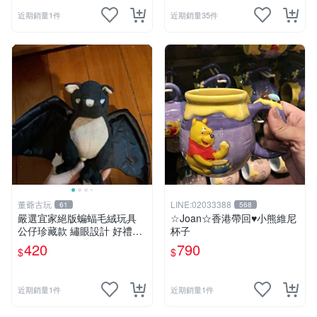
近期銷量1件
近期銷量35件
董爺古玩
LINE:02033388
61
568
嚴選宜家絕版蝙蝠毛絨玩具
☆Joan☆香港帶回♥小熊維尼
公仔珍藏款 繡眼設計 好禮推
杯子
薦 蝙蝠玩偶 宜家稀有 毛絨收
420
790
$
$
藏 宜家玩具 毛絨公仔 絕版玩
偶 限量公仔 宜家迷收藏
近期銷量1件
近期銷量1件