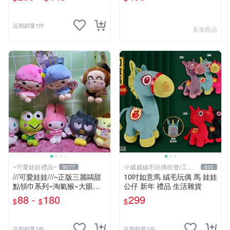
六角恐龍 👉 全日控
近期銷量1件
多筆商品
~可愛娃娃禮品~
小威威絨毛玩偶批發(工廠
9077
850
直營)
///可愛娃娃///~正版三麗鷗甜
10吋如意馬 絨毛玩偶 馬 娃娃
點領巾系列~淘氣猴~大眼蛙~
公仔 新年 禮品 生活雜貨
酷企鵝~布丁狗~美樂蒂~大耳
88 -
180
299
$
$
$
狗~雙子星絨毛娃娃--3吋
近期銷量1件
近期銷量1件