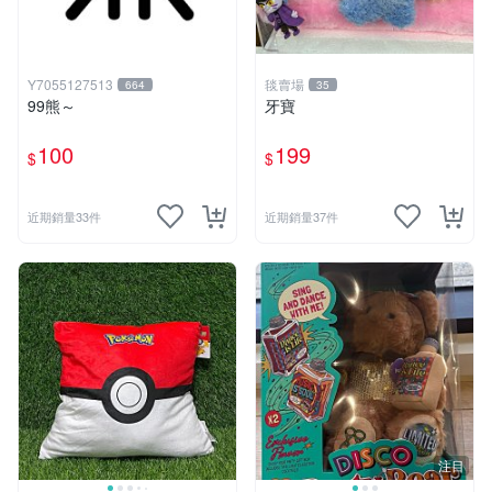
Y7055127513
毯賣場
664
35
99熊～
牙寶
100
199
$
$
近期銷量33件
近期銷量37件
注目