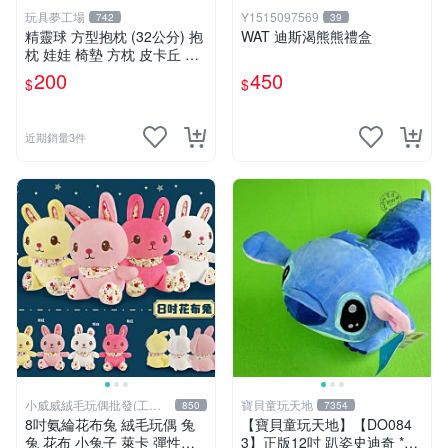
玩具夢工場
Y1515097569
742
39
精靈球 方型抱枕 (32公分) 抱
WAT 迪斯渴熊熊禮盒
枕 娃娃 椅墊 方枕 皮卡丘 神
奇寶貝 寶可夢
200
450
$
$
近期銷量3件
小威威絨毛玩偶批發(工廠
寶貝童玩天地
850
7354
直營)
8吋氨綸花布兔 絨毛玩偶 兔
【寶貝童玩天地】【DO084
兔 花布 小兔子 萊卡 彈性布
3】正版12吋 趴姿史迪奇 *D