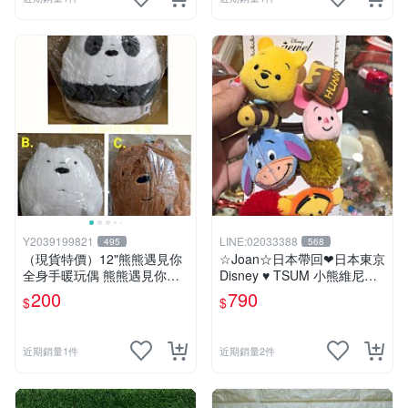
Y2039199821
LINE:02033388
495
568
（現貨特價）12"熊熊遇見你
☆Joan☆日本帶回❤日本東京
全身手暖玩偶 熊熊遇見你暖
Disney ♥ TSUM 小熊維尼系
手枕 熊熊遇見你系列 熊熊遇
列 ♥ 髮束/髮飾/髮圈/髮帶/綁
200
790
$
$
見你 暖手枕 玩偶 可愛 Q萌
頭髮
兒童節禮物 生日禮物 交換禮
物 聖誕 卡漫週邊
近期銷量1件
近期銷量2件