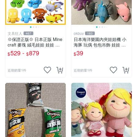
文具狂人
okbuy
467
183
💠保證正版💠 日本正版 Mine
日本海洋樂園內夾娃娃機 小
craft 麥塊 絨毛娃娃 娃娃 玩
海豚 玩偶 包包吊飾 娃娃 玩
偶 公仔 苦力怕 終界使者 六
具 床伴 粉紅色 紫色 藍色 灰
529 -
879
39
$
$
$
角恐龍 👉 全日控
色 全新台北現貨
近期銷量1件
近期銷量1件