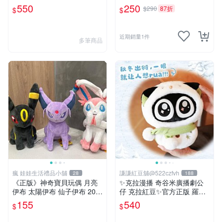
兔兔 水汪汪大眼兔兔 吊飾 掛
550
250
$290
87折
$
$
飾
近期銷量1件
多筆商品
瘋 娃娃生活禮品小舖
謙謙紅豆舖@522czfvh
28
188
《正版》神奇寶貝玩偶 月亮
✨克拉漫播 奇谷米廣播劇公
伊布 太陽伊布 仙子伊布 20公
仔 克拉紅豆✨官方正版 羅小
分 寶可夢娃娃 POKÉMON
黑戰記暖暖雪人毛絨包
155
540
$
$