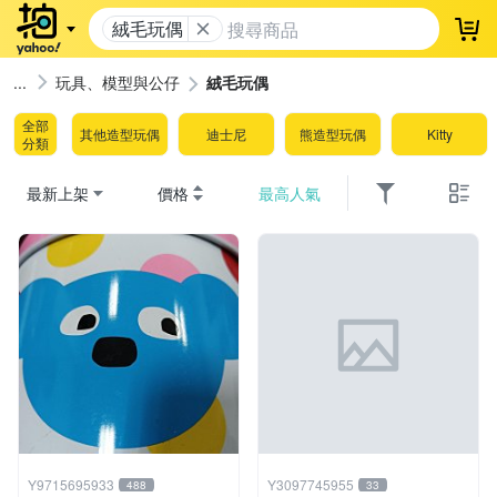
絨毛玩偶
登
玩具、模型與公仔
絨毛玩偶
全部
其他造型玩偶
迪士尼
熊造型玩偶
Kitty
分類
最新上架
價格
最高人氣
Y9715695933
Y3097745955
488
33