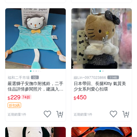
福和二手市場
線Lin~0977023866
32
1146
嚴選獅子安撫巾附搖鈴，二手
日本帶回、長腿Kitty 氣質美
佳品詳情參閱照片，建議入手
少女系列愛心扣環
前多加斟酌。獅子 撫慰巾 達
229
450
74折
$
$
人必備
折扣碼
近期銷量1件
近期銷量1件