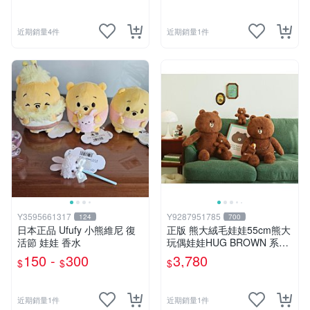
近期銷量4件
近期銷量1件
Y3595661317
Y9287951785
124
700
日本正品 Ufufy 小熊維尼 復
正版 熊大絨毛娃娃55cm熊大
活節 娃娃 香水
玩偶娃娃HUG BROWN 系列
55公分韓國 line friends熊大
150 -
300
3,780
$
$
$
玩偶娃娃禮物生日
近期銷量1件
近期銷量1件