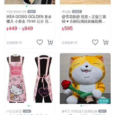
Y3878665129
雪花館
294
6936
IKEA GOSIG GOLDEN 黃金
@雪花館@ 現貨～正版三麗
獵犬 小黃金 70/40 公分 兒童
鷗 ♥ 古銅玩偶娃娃鑰匙圈掛
擺飾 玩偶 大狗 小狗 狗
飾
449 -
849
595
$
$
$
近期銷量1件
近期銷量1件
近全新
小公主的店
✿手工卡買2送1(送價低)✿
746
201