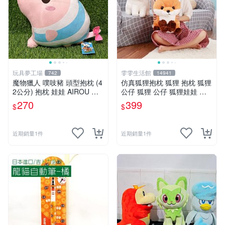
玩具夢工場
雯雯生活館
742
14941
魔物獵人 噗吱豬 頭型抱枕 (4
仿真狐狸抱枕 狐狸 抱枕 狐狸
2公分) 抱枕 娃娃 AIROU 艾
公仔 狐狸 公仔 狐狸娃娃 狐
路 梅拉路 艾路貓
狸 娃娃 玩偶 玩具 聖誕節 生
270
399
$
$
日 情人節禮物禮品
近期銷量1件
近期銷量1件