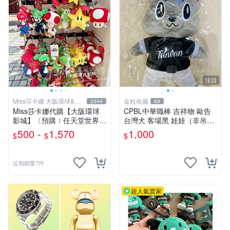
注目
Miss莎卡娜 大阪環球&迪
金粒收藏
2344
69
士尼代購
Miss莎卡娜代購【大阪環球
CPBL中華職棒 吉祥物 歐告
影城】〔預購﹞任天堂世界
台灣犬 客場黑 娃娃（非吊
瑪利歐 路易吉 耀西 奇諾比奧
飾）
500 -
1,570
1,000
$
$
$
碧姬公主 無敵星星 蘑菇 大金
剛 咚奇剛 玩偶吊飾 絨毛娃娃
抱枕
近期銷量7件
超人氣賣家