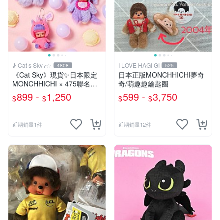
♪ Cat s Sky╭☆
I LOVE HAGI GI
4808
525
《Cat Sky》現貨✨️日本限定
日本正版MONCHHICHI夢奇
MONCHHICHI × 475聯名款
奇/萌趣趣鑰匙圈
夢奇奇
899 -
1,250
599 -
3,750
$
$
$
$
近期銷量1件
近期銷量12件