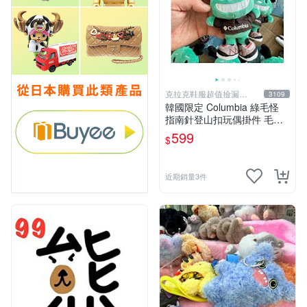
克拉克鞋服超值撿漏
3109
KLKXF
韓國限定 Columbia 綠毛怪
指南針登山扣玩偶掛件 毛絨
玩具
599
$
近期銷量3件