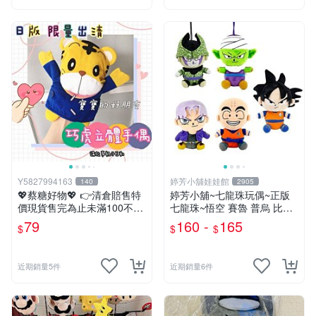
Y5827994163
婷芳小舖娃娃館
140
2905
💖蔡糖好物💖 👉清倉賠售特
婷芳小舖~七龍珠玩偶~正版
價現貨售完為止未滿100不出
七龍珠~悟空 賽魯 普烏 比克
貨唷🔥❤️不帶配飾純手偶日版
克林 特南克斯 娃娃 玩偶~七
79
160 -
165
$
$
$
巧虎刷牙手偶❤️親子互動說故
龍珠玩偶~生日情人禮
事生日兒童節禮物
近期銷量5件
近期銷量6件