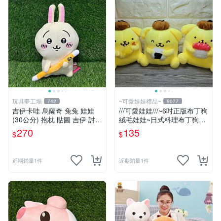
玩具夢工場
~可愛娃娃禮品~
742
9077
吉伊卡哇 烏薩奇 兔兔 娃娃
///可愛娃娃///~6吋正版布丁狗
(30公分) 抱枕 貼圖 吉伊 討伐
絨毛娃娃~日式料理布丁狗~
棒 Chiikawa
壽司~三角飯糰~炸蝦---約15
270
135
$
$
公分
近期銷量1件
近期銷量1件