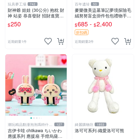
玩具夢工場
百年遺珍
742
53
財神爺 娃娃 (30公分) 抱枕 財
麥樂微美盜墓筆記夢境探險毛
神 站姿 恭喜發財 招財進寶
絨努努盲盒掛件包包禮物手辦
金元寶
新到家 憶境探險系列 張起靈
250
685 -
2,400
$
$
$
喵喵款 吳邪狗狗款 王胖子熊
熊款
折扣碼
近期銷量1件
近期銷量2件
潮玩精品動漫泡泡瑪特什麼
綺麗購物坊
127
1853
都有
吉伊卡哇 chiikawa ちいかわ
洛可可系列-織愛洛可可熊
應援系列 應援扇 手燈烏薩奇