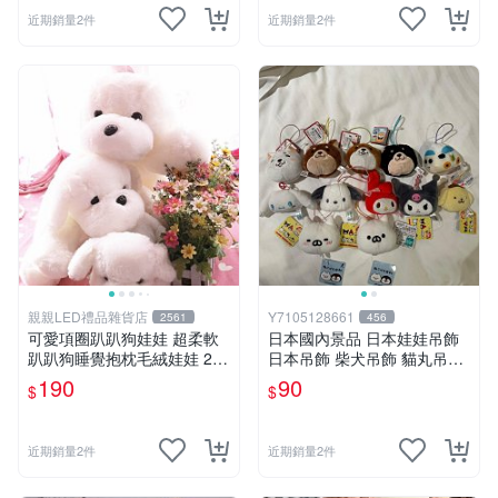
近期銷量2件
近期銷量2件
親親LED禮品雜貨店
Y7105128661
2561
456
可愛項圈趴趴狗娃娃 超柔軟
日本國內景品 日本娃娃吊飾
趴趴狗睡覺抱枕毛絨娃娃 25
日本吊飾 柴犬吊飾 貓丸吊飾
公分白色狗狗抱枕娃娃 生日
庫洛米吊飾 大耳狗吊飾 布丁
190
90
$
$
禮物
狗吊飾 帕恰狗吊飾 天竺鼠車
車［美樂蒂，兩款貓丸售完］
近期銷量2件
近期銷量2件