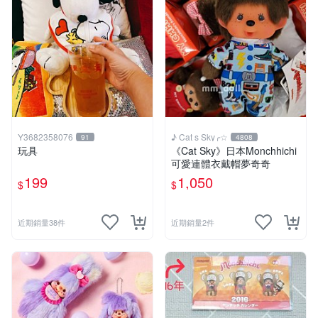
Y3682358076
♪ Cat s Sky╭☆
91
4808
玩具
《Cat Sky》日本Monchhichi
可愛連體衣戴帽夢奇奇
199
1,050
$
$
近期銷量38件
近期銷量2件