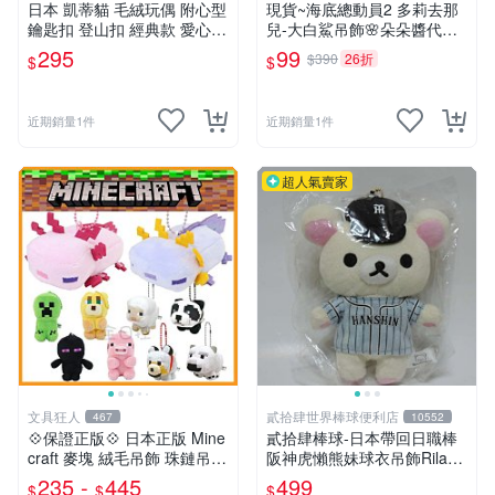
日本 凱蒂貓 毛絨玩偶 附心型
現貨~海底總動員2 多莉去那
鑰匙扣 登山扣 經典款 愛心
兒-大白鯊吊飾🌸朵朵醬代購
心型
🌸
295
99
$390
26折
$
$
近期銷量1件
近期銷量1件
超人氣賣家
文具狂人
貳拾肆世界棒球便利店
467
10552
💠保證正版💠 日本正版 Mine
貳拾肆棒球-日本帶回日職棒
craft 麥塊 絨毛吊飾 珠鏈吊飾
阪神虎懶熊妹球衣吊飾Rilakk
包包吊飾 苦力怕 熊貓 蠑螈
uma
235 -
445
499
$
$
$