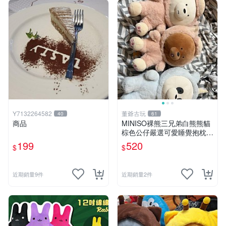
Y7132264582
董爺古玩
40
61
商品
MINISO裸熊三兄弟白熊熊貓
棕色公仔嚴選可愛睡覺抱枕玩
偶熊玩具 裸熊 玩具 公仔
199
520
$
$
近期銷量9件
近期銷量2件