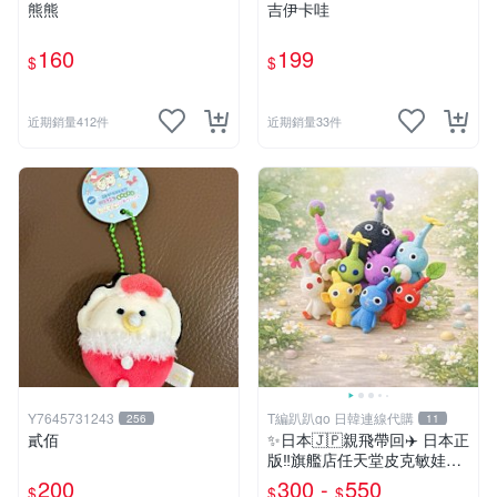
熊熊
吉伊卡哇
160
199
$
$
近期銷量412件
近期銷量33件
Y7645731243
T編趴趴go 日韓連線代購
256
11
貳佰
✨日本🇯🇵親飛帶回✈️ 日本正
版‼️旗艦店任天堂皮克敏娃娃
PIKMIN 小吊飾 鑰匙圈
200
300 -
550
$
$
$