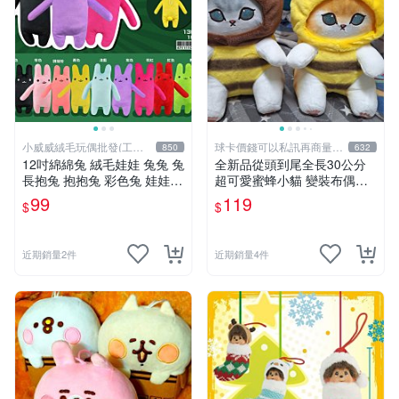
小威威絨毛玩偶批發(工廠
球卡價錢可以私訊再商量喔
850
632
直營)
!
12吋綿綿兔 絨毛娃娃 兔兔 兔
全新品從頭到尾全長30公分
長抱兔 抱抱兔 彩色兔 娃娃
超可愛蜜蜂小貓 變裝布偶娃
公仔 禮品 生活雜貨
娃 靠墊抱枕 可愛玩偶娃娃 舒
99
119
$
$
壓療癒小朋友禮物生日禮物交
換禮物 兩個顏色款式可選擇
近期銷量2件
近期銷量4件