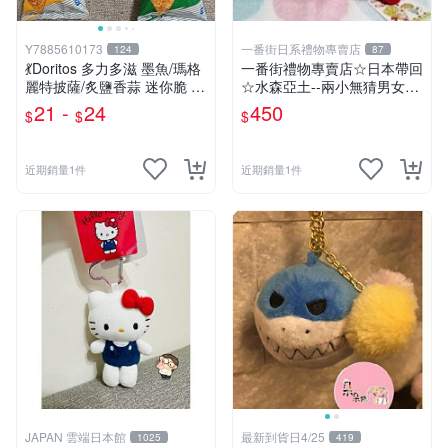
Y7885610173
一番街日系禮物專賣店
124
87
💃Doritos 多力多滋 墨魚/瑪格
一番街禮物專賣店☆日本帶回
麗特披薩/炙鹽香蒜 迷你脆 54
☆水森亞土--兩小無猜男女孩
g🕺 洋芋片 玉米片薯片 餅乾
娃娃~單件小隻價~超迷人禮
21 -
24
450
$
$
$
隨身包 玉米脆片 零食
物首選!
近期銷量1件
近期銷量1件
JAPAN 雲端日本館
最新到貨日4/25
1025
419