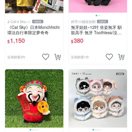
♪ Cat s Sky╭☆
婷芳小舖娃娃館
4808
2905
《Cat Sky》日本Monchhichi
無牙娃娃~12吋 坐姿無牙 馴
環法自行車限定夢奇奇
龍高手 無牙 Toothless/沒牙
仔 黑色夜煞公仔-全省配送
1,150
380
$
$
近期銷量2件
近期銷量1件