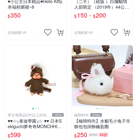
♥小公主日本精品♥Hello Kitty
（二手）（絕版 ）白爛貓情
幸福粉圍裙~8
人節限定 （2019年）44公分
大娃＆雞腿爛
350
150 -
200
$
$
$
近期銷量1件
近期銷量1件
單次買商品2件以上請先詢
極簡時尚
1816
3764
問運費
♥♥☆╮泰迪學園╭☆ ♥♥ 日本S
【極簡時尚】水貂毛小兔子吊
ekiguchi夢奇奇MONCHHICH
飾包包掛飾鑰匙圈
I【mini女孩】吊飾(另售男孩)
599
250
$550
46折
$
$