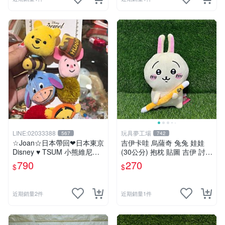
LINE:02033388
玩具夢工場
567
742
☆Joan☆日本帶回❤日本東京
吉伊卡哇 烏薩奇 兔兔 娃娃
Disney ♥ TSUM 小熊維尼系
(30公分) 抱枕 貼圖 吉伊 討伐
列 ♥ 髮束/髮飾/髮圈/髮帶/綁
棒 Chiikawa
790
270
$
$
頭髮
近期銷量2件
近期銷量1件