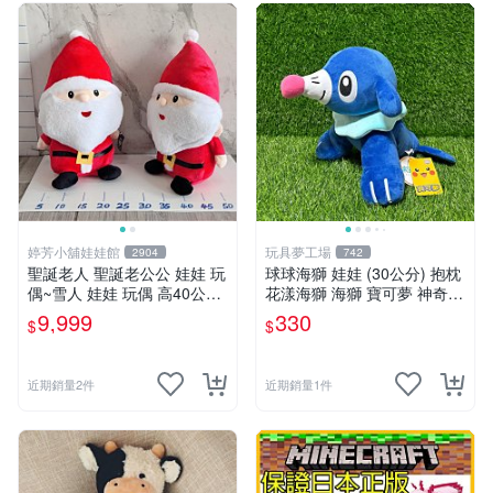
婷芳小舖娃娃館
玩具夢工場
2904
742
聖誕老人 聖誕老公公 娃娃 玩
球球海獅 娃娃 (30公分) 抱枕
偶~雪人 娃娃 玩偶 高40公分
花漾海獅 海獅 寶可夢 神奇寶
聖誕老公公 交換禮物 聖誕娃
貝
9,999
330
$
$
娃娃 耶誕禮物 聖誕節擺飾 全
省配送
近期銷量2件
近期銷量1件