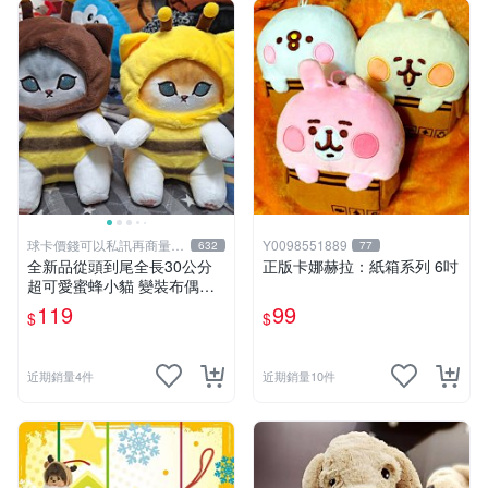
球卡價錢可以私訊再商量喔
Y0098551889
632
77
!
全新品從頭到尾全長30公分
正版卡娜赫拉：紙箱系列 6吋
超可愛蜜蜂小貓 變裝布偶娃
娃 靠墊抱枕 可愛玩偶娃娃 舒
119
99
$
$
壓療癒小朋友禮物生日禮物交
換禮物 兩個顏色款式可選擇
近期銷量4件
近期銷量10件