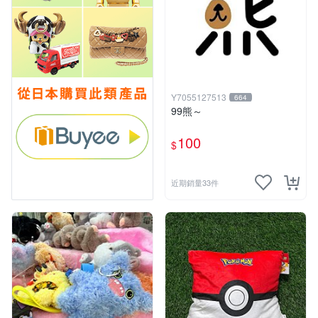
Y7055127513
664
99熊～
100
$
近期銷量33件