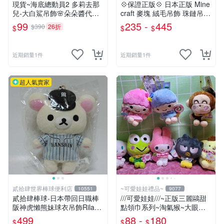
現貨~海底總動員2 多莉去那
💠保證正版💠 日本正版 Mine
兒-大白鯊吊飾🌸朵朵醬代購
craft 麥塊 絨毛吊飾 珠鏈吊飾
🌸
包包吊飾 苦力怕 熊貓 蠑螈
99
235 -
445
$390
26折
$
$
$
六角恐龍 👉 全日控
近期銷量1件
近期銷量1件
超人氣賣家
貳拾肆世界棒球便利店
~可愛娃娃禮品~
10551
9077
貳拾肆棒球-日本帶回日職棒
///可愛娃娃///~正版三麗鷗甜
阪神虎懶熊妹球衣吊飾Rilakk
點領巾系列~淘氣猴~大眼蛙~
uma
酷企鵝~布丁狗~美樂蒂~大耳
499
88 -
180
$
$
$