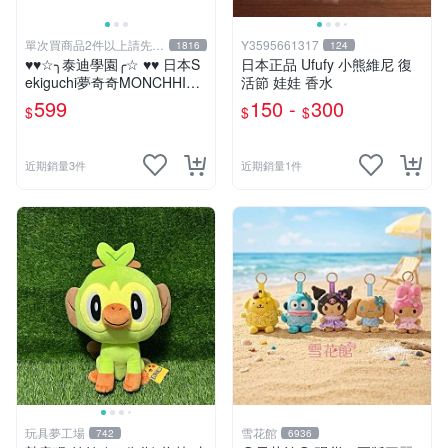
單次買商品2件以上請先詢
Y3595661317
1816
124
問運費
♥♥☆╮泰迪學園╭☆ ♥♥ 日本S
日本正品 Ufufy 小熊維尼 復
ekiguchi夢奇奇MONCHHICH
活節 娃娃 香水
I【mini女孩】吊飾(另售男孩)
599
150 -
300
$
$
$
近期銷量3件
近期銷量1件
玩具夢工場
雪花館
742
6936