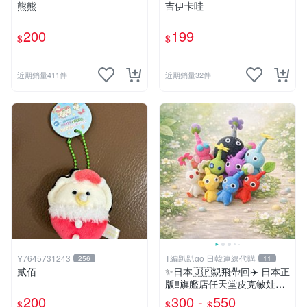
熊熊
吉伊卡哇
200
199
$
$
近期銷量411件
近期銷量32件
Y7645731243
T編趴趴go 日韓連線代購
256
11
貳佰
✨日本🇯🇵親飛帶回✈️ 日本正
版‼️旗艦店任天堂皮克敏娃娃
PIKMIN 小吊飾 鑰匙圈
200
300 -
550
$
$
$