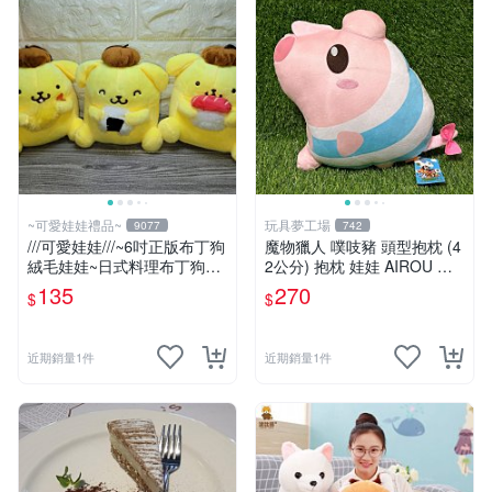
~可愛娃娃禮品~
玩具夢工場
9077
742
///可愛娃娃///~6吋正版布丁狗
魔物獵人 噗吱豬 頭型抱枕 (4
絨毛娃娃~日式料理布丁狗~
2公分) 抱枕 娃娃 AIROU 艾
壽司~三角飯糰~炸蝦---約15
路 梅拉路 艾路貓
135
270
$
$
公分
近期銷量1件
近期銷量1件