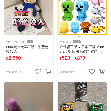
Y2866968630
文具狂人
40
467
20年黃金兔🔜三體牛牛藍色
💠保證正版💠 日本正版 Mine
鞭15入
craft 麥塊 絨毛娃娃 娃娃 玩
偶 公仔 苦力怕 終界使者 六
2,850
529 -
879
$
$
$
角恐龍 👉 全日控
近期銷量7件
近期銷量1件