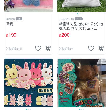
毯賣場
玩具夢工場
35
742
牙寶
精靈球 方型抱枕 (32公分) 抱
枕 娃娃 椅墊 方枕 皮卡丘 神
奇寶貝 寶可夢
199
200
$
$
近期銷量37件
近期銷量3件
注目