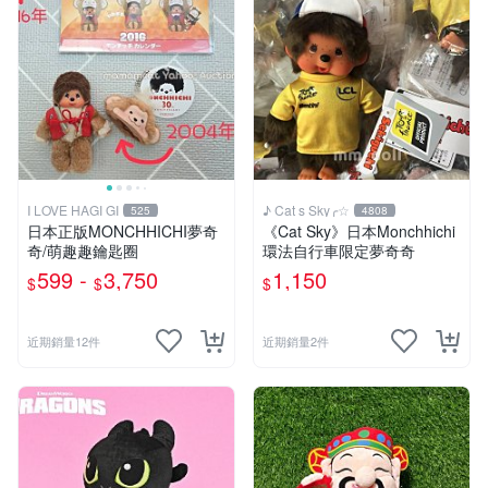
I LOVE HAGI GI
♪ Cat s Sky╭☆
525
4808
日本正版MONCHHICHI夢奇
《Cat Sky》日本Monchhichi
奇/萌趣趣鑰匙圈
環法自行車限定夢奇奇
599 -
3,750
1,150
$
$
$
近期銷量12件
近期銷量2件