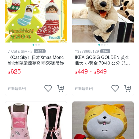
♪ Cat s Sky╭☆
Y3878665129
4808
294
《Cat Sky》日本Xmas Monc
IKEA GOSIG GOLDEN 黃金
hhichi聖誕節夢奇奇SS號吊飾
獵犬 小黃金 70/40 公分 兒童
擺飾 玩偶 大狗 小狗 狗
625
449 -
849
$
$
$
近期銷量3件
近期銷量1件