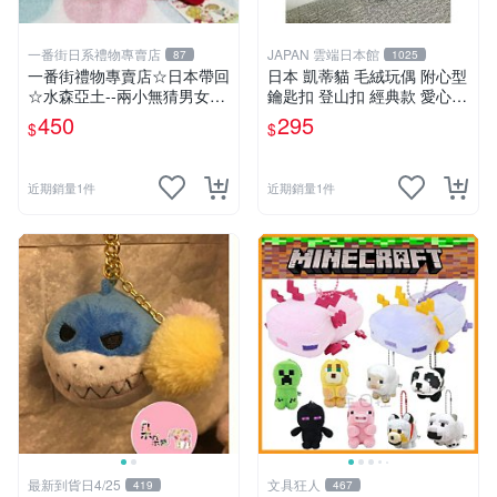
一番街日系禮物專賣店
JAPAN 雲端日本館
87
1025
一番街禮物專賣店☆日本帶回
日本 凱蒂貓 毛絨玩偶 附心型
☆水森亞土--兩小無猜男女孩
鑰匙扣 登山扣 經典款 愛心
娃娃~單件小隻價~超迷人禮
心型
450
295
$
$
物首選!
近期銷量1件
近期銷量1件
最新到貨日4/25
文具狂人
419
467