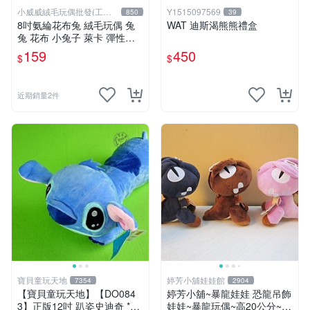
小威威絨毛玩偶批發(工廠
Y1515097569
850
39
直營)
8吋氨綸花布兔 絨毛玩偶 兔
WAT 迪斯渴熊熊禮盒
兔 花布 小兔子 萊卡 彈性布
料 娃娃 公仔 交換禮物 安撫
159
450
$
$
玩偶 超柔軟兔兔玩偶 陪伴玩
偶
近期銷量2件
寶貝童玩天地
婷芳小舖娃娃館
7354
2904
【寶貝童玩天地】【DO084
婷芳小舖~暴龍娃娃 恐龍吊飾
3】正版12吋 趴姿史迪奇 *D
娃娃~暴龍玩偶~高20公分~恐