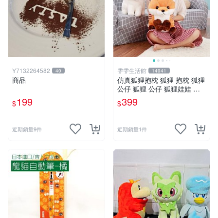
Y7132264582
雯雯生活館
40
14941
商品
仿真狐狸抱枕 狐狸 抱枕 狐狸
公仔 狐狸 公仔 狐狸娃娃 狐
狸 娃娃 玩偶 玩具 聖誕節 生
199
399
$
$
日 情人節禮物禮品
近期銷量9件
近期銷量1件