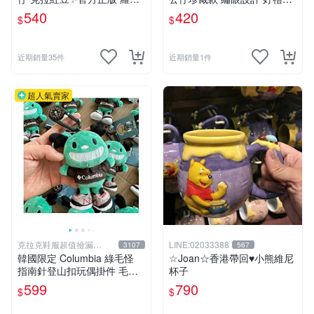
黑戰記暖暖雪人毛絨包
薦 蝙蝠玩偶 宜家稀有 毛絨收
540
420
$
$
藏 宜家玩具 毛絨公仔 絕版玩
偶 限量公仔 宜家迷收藏
近期銷量35件
近期銷量1件
超人氣賣家
克拉克鞋服超值撿漏
LINE:02033388
3107
567
KLKXF
韓國限定 Columbia 綠毛怪
☆Joan☆香港帶回♥小熊維尼
指南針登山扣玩偶掛件 毛絨
杯子
玩具
599
790
$
$