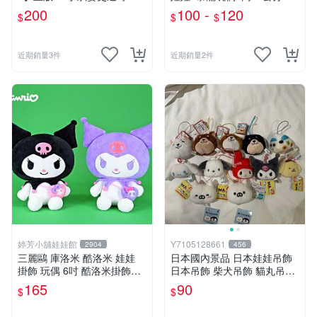
O01
龍娃娃~侏儸紀世界~暴龍 暴
200
100 -
120
$
$
$
龍玩偶~生日/情人禮物~全省
配送~
近期銷量3件
近期銷量2件
婷芳小舖娃娃館
Y7105128661
2904
456
三麗鷗 庫洛米 酷洛米 娃娃
日本國內景品 日本娃娃吊飾
掛飾 玩偶 6吋 酷洛米掛飾飾
日本吊飾 柴犬吊飾 貓丸吊飾
娃娃~正版三麗鷗 酷洛米坐姿
庫洛米吊飾 大耳狗吊飾 布丁
165
90
$
$
背小背包款 酷洛米娃娃掛飾
狗吊飾 帕恰狗吊飾 天竺鼠車
酷洛米掛飾~生日情人禮物
車［美樂蒂，兩款貓丸售完］