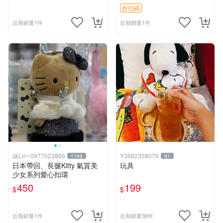
折扣碼
近期銷量1件
近期銷量1件
線Lin~0977023866
Y3682358076
1146
91
日本帶回、長腿Kitty 氣質美
玩具
少女系列愛心扣環
450
199
$
$
近期銷量1件
近期銷量38件