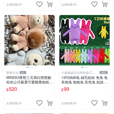
近期銷量2件
近期銷量2件
董爺古玩
小威威絨毛玩偶批發(工廠
61
850
直營)
MINISO裸熊三兄弟白熊熊貓
12吋綿綿兔 絨毛娃娃 兔兔 兔
棕色公仔嚴選可愛睡覺抱枕玩
長抱兔 抱抱兔 彩色兔 娃娃
偶熊玩具 裸熊 玩具 公仔
公仔 禮品 生活雜貨
520
99
$
$
近期銷量2件
近期銷量2件