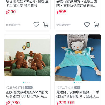
敲音猴 娃娃 (30公分) 抱枕 皮
@雪花館@ 現貨～正版三麗
卡丘 寶可夢 神奇寶貝
鷗 ♥ 古銅玩偶娃娃鑰匙圈掛
飾
290
595
$
$
近期銷量1件
近期銷量1件
Y9287951785
福和二手市場
700
32
正版 熊大絨毛娃娃55cm熊大
嚴選獅子安撫巾附搖鈴，二手
玩偶娃娃HUG BROWN 系列
佳品詳情參閱照片，建議入手
55公分韓國 line friends熊大
前多加斟酌。獅子 撫慰巾 達
3,780
229
74折
$
$
玩偶娃娃禮物生日
人必備