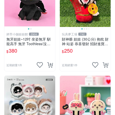
婷芳小舖娃娃館
玩具夢工場
2904
742
無牙娃娃~12吋 坐姿無牙 馴
財神爺 娃娃 (30公分) 抱枕 財
龍高手 無牙 Toothless/沒牙
神 站姿 恭喜發財 招財進寶
仔 黑色夜煞公仔-全省配送
金元寶
380
250
$
$
近期銷量1件
近期銷量1件