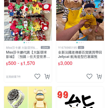
注目
Miss莎卡娜 大阪環球&迪
Y1676985195
2344
23
士尼代購
Miss莎卡娜代購【大阪環球
全新法國老佛爺百貨購買帶回
影城】〔預購﹞任天堂世界
Jellycat 航海造型巴塞羅熊
瑪利歐 路易吉 耀西 奇諾比奧
500 -
1,570
3,000
$
$
$
碧姬公主 無敵星星 蘑菇 大金
剛 咚奇剛 玩偶吊飾 絨毛娃娃
抱枕
近期銷量7件