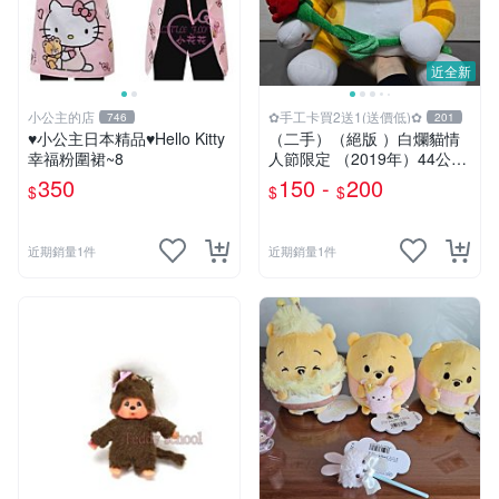
近全新
小公主的店
✿手工卡買2送1(送價低)✿
746
201
♥小公主日本精品♥Hello Kitty
（二手）（絕版 ）白爛貓情
幸福粉圍裙~8
人節限定 （2019年）44公分
大娃＆雞腿爛
350
150 -
200
$
$
$
近期銷量1件
近期銷量1件