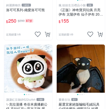
綺麗購物坊
瘋 娃娃生活禮品小舖
1853
28
洛可可系列-織愛洛可可熊
《正版》神奇寶貝玩偶 月亮
伊布 太陽伊布 仙子伊布 20公
分 寶可夢娃娃 POKÉMON
250
155
$290
87折
$
$
近期銷量1件
近期銷量1件
謙謙紅豆舖@522czfvh
董爺古玩
188
61
✨克拉漫播 奇谷米廣播劇公
嚴選宜家絕版蝙蝠毛絨玩具
仔 克拉紅豆✨官方正版 羅小
公仔珍藏款 繡眼設計 好禮推