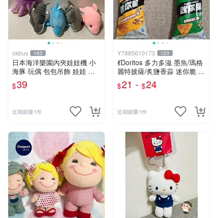
okbuy
Y7885610173
183
123
日本海洋樂園內夾娃娃機 小
💃Doritos 多力多滋 墨魚/瑪格
海豚 玩偶 包包吊飾 娃娃 玩
麗特披薩/炙鹽香蒜 迷你脆 54
具 床伴 粉紅色 紫色 藍色 灰
g🕺 洋芋片 玉米片薯片 餅乾
39
21 -
24
$
$
$
色 全新台北現貨
隨身包 玉米脆片 零食
近期銷量1件
近期銷量1件