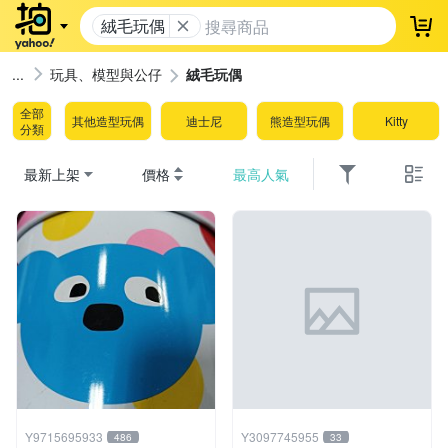
絨毛玩偶
登
玩具、模型與公仔
絨毛玩偶
全部
其他造型玩偶
迪士尼
熊造型玩偶
Kitty
分類
最新上架
價格
最高人氣
Y9715695933
Y3097745955
486
33