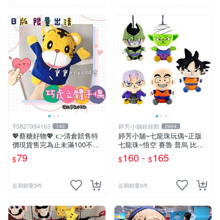
Y5827994163
婷芳小舖娃娃館
140
2904
💖蔡糖好物💖 👉清倉賠售特
婷芳小舖~七龍珠玩偶~正版
價現貨售完為止未滿100不出
七龍珠~悟空 賽魯 普烏 比克
貨唷🔥❤️不帶配飾純手偶日版
克林 特南克斯 娃娃 玩偶~七
79
160 -
165
$
$
$
巧虎刷牙手偶❤️親子互動說故
龍珠玩偶~生日情人禮
事生日兒童節禮物
近期銷量5件
近期銷量6件