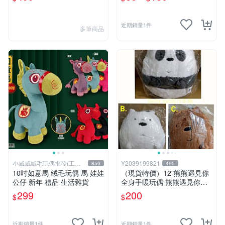
狗~雙子星絨毛娃娃--3吋
近期銷量1件
多筆商品
小威威絨毛玩偶批發(工廠
Y2039199821
850
495
直營)
10吋如意馬 絨毛玩偶 馬 娃娃
（現貨特價）12"熊熊遇見你
公仔 新年 禮品 生活雜貨
全身手暖玩偶 熊熊遇見你暖
手枕 熊熊遇見你系列 熊熊遇
299
200
$
$
見你 暖手枕 玩偶 可愛 Q萌
兒童節禮物 生日禮物 交換禮
物 聖誕 卡漫週邊
近期銷量1件
近期銷量1件