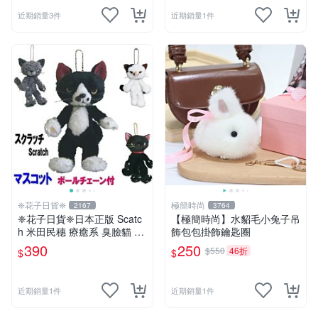
近期銷量3件
近期銷量1件
❈花子日貨❈
極簡時尚
2167
3764
❈花子日貨❈日本正版 Scatc
【極簡時尚】水貂毛小兔子吊
h 米田民穗 療癒系 臭臉貓 抓
飾包包掛飾鑰匙圈
抓貓 玩偶吊飾 生日禮物 交換
390
250
$550
46折
$
$
禮物
近期銷量1件
近期銷量1件