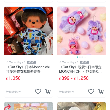
♪ Cat s Sky╭☆
♪ Cat s Sky╭☆
4808
4808
《Cat Sky》日本Monchhichi
《Cat Sky》現貨✨️日本限定
可愛連體衣戴帽夢奇奇
MONCHHICHI × 475聯名款
夢奇奇
1,050
899 -
1,250
$
$
$
近期銷量2件
近期銷量1件