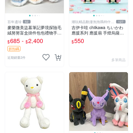
百年遺珍
潮玩精品動漫泡泡瑪特什麼
52
127
都有
麥樂微美盜墓筆記夢境探險毛
吉伊卡哇 chiikawa ちいかわ
絨努努盲盒掛件包包禮物手辦
應援系列 應援扇 手燈烏薩奇
新到家 憶境探險系列 張起靈
兔兔 水汪汪大眼兔兔 吊飾 掛
685 -
2,400
550
$
$
$
喵喵款 吳邪狗狗款 王胖子熊
飾
熊款
折扣碼
近期銷量2件
多筆商品