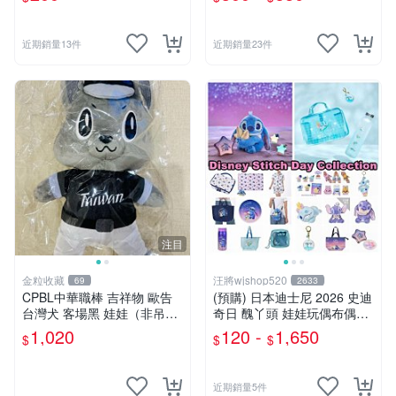
近期銷量13件
近期銷量23件
注目
金粒收藏
汪將wjshop520
69
2633
CPBL中華職棒 吉祥物 歐告
(預購) 日本迪士尼 2026 史迪
台灣犬 客場黑 娃娃（非吊
奇日 醜丫頭 娃娃玩偶布偶吊
飾）
飾鑰匙圈 涼毯 托特包置物包
1,020
120 -
1,650
$
$
$
購物袋 毛巾貼紙公仔盲盒
近期銷量5件