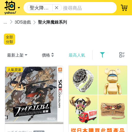
聖火降魔
登
錄系列
3DS遊戲
聖火降魔錄系列
全部
分類
最新上架
價格
最高人氣
人氣賣家