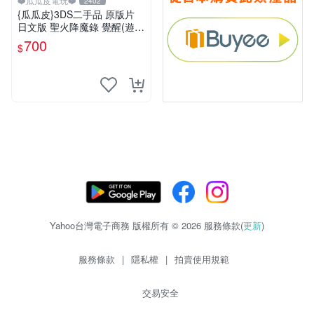
❤️瓜瓜皮電玩❤️
2402
{瓜瓜皮}3DS二手品 原版片
日文版 聖火降魔錄 覺醒(遊戲
都能回收)
700
$
Yahoo台灣電子商務 版權所有 © 2026 服務條款(
更新
)
服務條款
|
隱私權
|
拍賣使用規範
交易安全