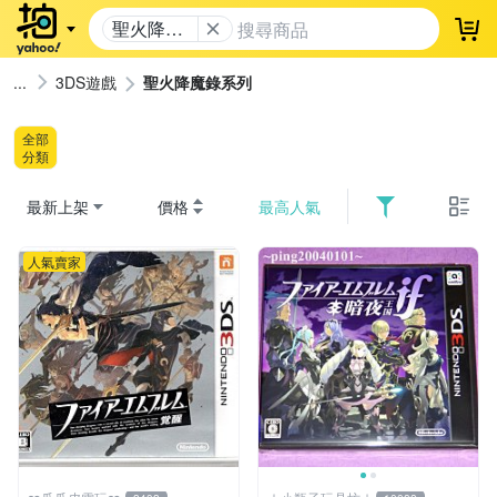
聖火降魔
登
錄系列
3DS遊戲
聖火降魔錄系列
全部
分類
最新上架
價格
最高人氣
人氣賣家