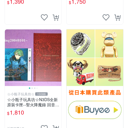
1,390
1,750
$
$
專用) + 特典--迷你美術集
☆小瓶子玩具坊☆
10088
☆小瓶子玩具坊☆N3DS全新
原裝卡匣--聖火降魔錄 回音
另一名英雄王 中文限定版 (日
1,810
$
文機專用) +特典--迷你美術集