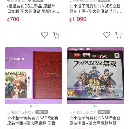
❤️瓜瓜皮電玩❤️
☆小瓶子玩具坊☆
2402
10088
{瓜瓜皮}3DS二手品 原版片
☆小瓶子玩具坊☆N3DS全新
日文版 聖火降魔錄 覺醒(遊戲
原裝卡匣--聖火降魔錄 if 暗夜
都能回收)
王國 (日版)
700
1,990
$
$
☆小瓶子玩具坊☆
☆小瓶子玩具坊☆
10088
10088
☆小瓶子玩具坊☆N3DS全新
☆小瓶子玩具坊☆N3DS全新
原裝卡匣--聖火降魔錄 回音
原裝卡匣--聖火降魔錄無雙
另一名英雄王 中文版 (日文機
《Fire Emblem 無雙》(日版)