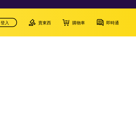
登入
賣東西
購物車
即時通