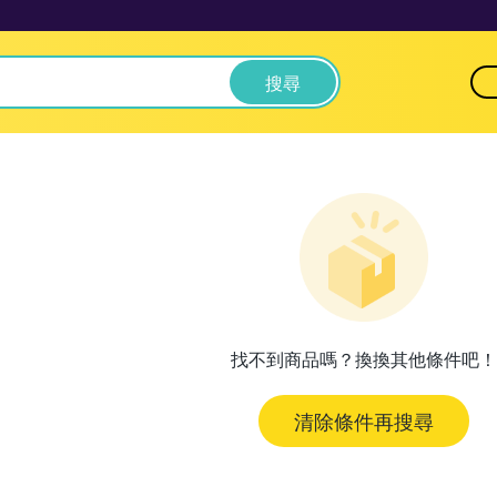
搜尋
找不到商品嗎？換換其他條件吧！
清除條件再搜尋