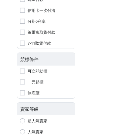
信用卡一次付清
分期0利率
萊爾富取貨付款
7-11取貨付款
競標條件
可立即結標
一元起標
無底價
賣家等級
超人氣賣家
人氣賣家