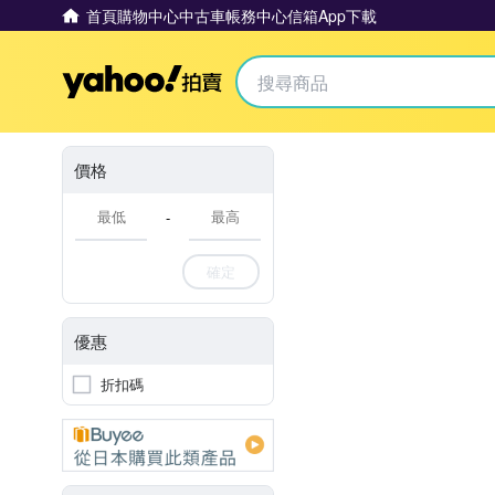
首頁
購物中心
中古車
帳務中心
信箱
App下載
Yahoo拍賣
價格
-
確定
優惠
折扣碼