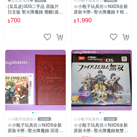
❤️瓜瓜皮電玩❤️
☆小瓶子玩具坊☆
2402
10088
{瓜瓜皮}3DS二手品 原版片
☆小瓶子玩具坊☆N3DS全新
日文版 聖火降魔錄 覺醒(遊戲
原裝卡匣--聖火降魔錄 if 暗夜
都能回收)
王國 (日版)
700
1,990
$
$
☆小瓶子玩具坊☆
☆小瓶子玩具坊☆
10088
10088
☆小瓶子玩具坊☆N3DS全新
☆小瓶子玩具坊☆N3DS全新
原裝卡匣--聖火降魔錄 回音
原裝卡匣--聖火降魔錄無雙
另一名英雄王 中文版 (日文機
《Fire Emblem 無雙》(日版)