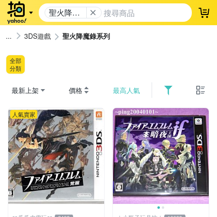
聖火降魔
登
錄系列
3DS遊戲
聖火降魔錄系列
全部
分類
最新上架
價格
最高人氣
人氣賣家