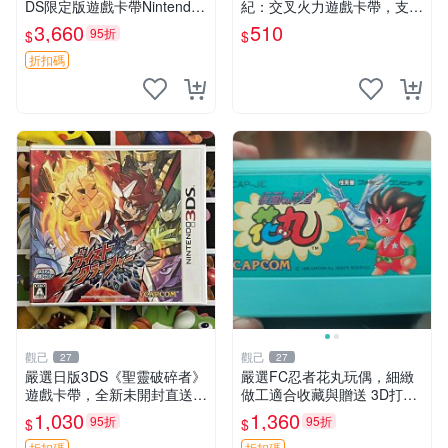
DS限定版遊戲卡帶Nintendo
紀：交叉火力遊戲卡帶，支援
Switch遊戲 火炎紋章 英雄王
3DS輕鬆遊玩。 世紀機甲 機
3,660
510
95折
$
$
Nintendo 3DS 卡帶 游戲 英
動武裝 可用卡帶
雄王火炎紋章
折扣碼
觀己
觀己
27
27
嚴選日版3DS《聖靈破碎者》
嚴選FC忍者花丸玩偶，細緻
遊戲卡帶，全新未開封直送
做工適合收藏與贈送 3D打印
聖靈破碎者 3DS 新遊戲 游戲
遊樂 玩具
1,030
1,360
95折
95折
$
$
卡帶
折扣碼
折扣碼