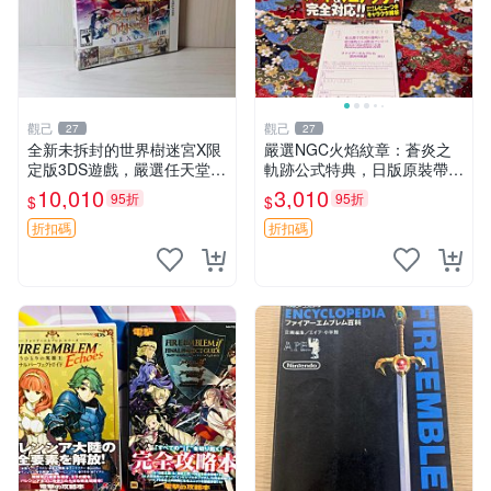
觀己
觀己
27
27
全新未拆封的世界樹迷宮X限
嚴選NGC火焰紋章：蒼炎之
定版3DS遊戲，嚴選任天堂現
軌跡公式特典，日版原裝帶側
貨 世界樹迷宮 X 限定 版本
邊函套，保存極佳95成新 蒼
10,010
3,010
95折
95折
$
$
游戲 任天堂 3ds
炎之軌跡 公式特典 NGC日版
折扣碼
折扣碼