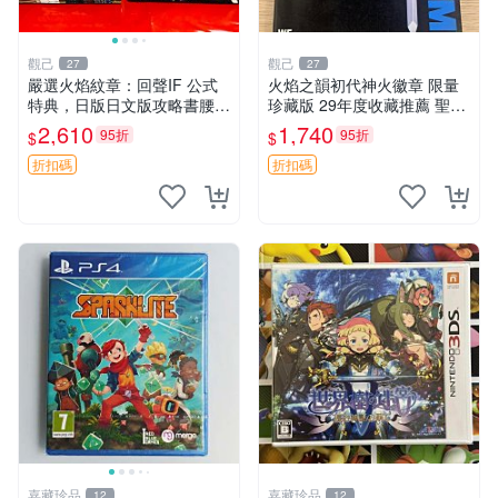
觀己
觀己
27
27
嚴選火焰紋章：回聲IF 公式
火焰之韻初代神火徽章 限量
特典，日版日文版攻略書腰遊
珍藏版 29年度收藏推薦 聖火
戲，95成新手辦收藏推薦 火
徽章 測試特典 初代電玩
2,610
1,740
95折
95折
$
$
焰紋章 時代典藏 游戲本體
折扣碼
折扣碼
嘉藏珍品
嘉藏珍品
12
12