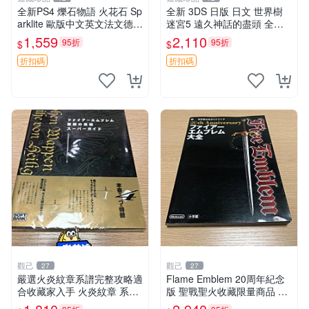
全新PS4 爍石物語 火花石 Sp
全新 3DS 日版 日文 世界樹
arklite 歐版中文英文法文德文
迷宮5 遠久神話的盡頭 全新
【支持PSPS5】 【原裝正版
未拆封 非二手封裝
1,559
2,110
95折
95折
$
$
實體游戲】 【歐版支持中
文，英文，法文（法國）
折扣碼
折扣碼
觀己
觀己
27
27
嚴選火炎紋章系譜完整攻略適
Flame Emblem 20周年紀念
合收藏家入手 火炎紋章 系譜
版 聖戰聖火收藏限量商品 火
攻略
焰 國產 再現版