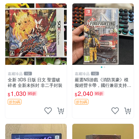
嘉藏珍品
嘉藏珍品
12
12
全新 3DS 日版 日文 聖靈破
嚴選NS游戲《消防英豪》模
碎者 全新未拆封 非二手封裝
擬經營卡帶，國行兼容支持中
文顯示，全新未拆封直送！消
1,030
2,040
95折
95折
$
$
防模擬游戲推薦收藏 消防模
擬 游戲卡帶 Switch游戲
折扣碼
折扣碼