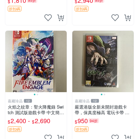
1,810
2,940
95折
95折
$
$
折扣碼
折扣碼
嘉藏珍品
嘉藏珍品
12
12
火焰之紋章：聖火降魔錄 Swi
嚴選港版全新未開封遊戲卡
tch 測試版遊戲卡帶 中文簡體
帶，保真度極高 電玩卡帶 游
繁體現貨 火焰之紋章 engage
戲卡帶 卡片包裝
2,400 -
2,690
950
94折
$
$
$
國行外版中文 Switch 測試版
卡帶 現貨 火焰
折扣碼
折扣碼