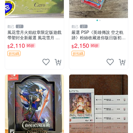
觀己
觀己
27
27
風花雪月火焰紋章限定版遊戲
嚴選 PSP《英雄傳說 空之軌
帶塑封全新嚴選 風花雪月 火
跡》粉絲收藏迷你版日版初回
焰紋章 限定版
測試卡 新品未開封 軨跡系列
2,110
2,150
95折
95折
$
$
收藏版 未拆封
折扣碼
折扣碼