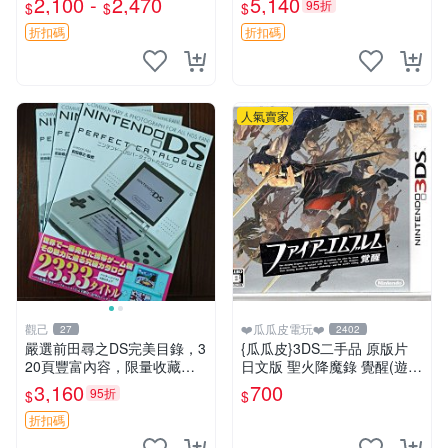
2,100 -
2,470
5,140
95折
$
$
$
帶 發貨快
原裝 正品現貨 5個包快遞
折扣碼
折扣碼
人氣賣家
觀己
❤️瓜瓜皮電玩❤️
27
2402
嚴選前田尋之DS完美目錄，3
{瓜瓜皮}3DS二手品 原版片
20頁豐富內容，限量收藏佳
日文版 聖火降魔錄 覺醒(遊戲
品 時代典藏 書籍收藏 時代典
都能回收)
3,160
700
95折
$
$
藏 書籍收藏 目錄收藏
折扣碼