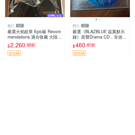
觀己
觀己
27
27
嚴選火焰紋章 Epic級 Recom
嚴選《BLAZBLUE 茲翼默示
mendations 適合收藏 大陸紋
錄》原聲Drama CD，非游戲
章 火焰紋章 Exp
光碟，適合收藏 蒼翼 默示錄
2,260
460
95折
87折
$
$
游玩
折扣碼
折扣碼