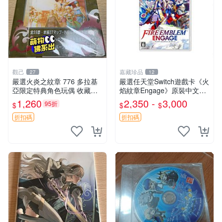
觀己
嘉藏珍品
27
12
嚴選火炎之紋章 776 多拉基
嚴選任天堂Switch遊戲卡《火
亞限定特典角色玩偶 收藏推
焰紋章Engage》原裝中文
薦 776 玩偶 角色 拉基
版，全新未拆封海外隨機發
1,260
2,350 -
3,000
95折
$
$
$
火焰紋章 國行 Switch 游戲卡
帶
折扣碼
折扣碼