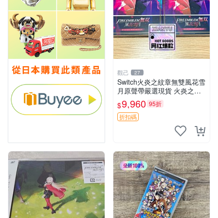
觀己
27
Switch火炎之紋章無雙風花雪
月原聲帶嚴選現貨 火炎之紋
章 Switch 原聲帶 歌曲 OST
9,960
95折
$
折扣碼