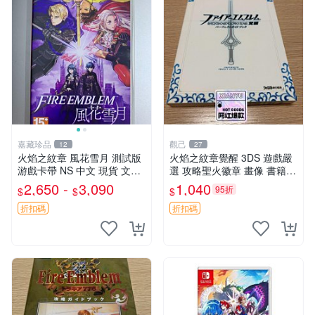
嘉藏珍品
觀己
12
27
火焰之紋章 風花雪月 測試版
火焰之紋章覺醒 3DS 遊戲嚴
游戲卡帶 NS 中文 現貨 文字
選 攻略聖火徽章 畫像 書籍
對照 火紋 港版
內容
2,650 -
3,090
1,040
95折
$
$
$
折扣碼
折扣碼