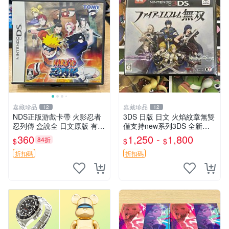
嘉藏珍品
嘉藏珍品
12
12
NDS正版游戲卡帶 火影忍者
3DS 日版 日文 火焰紋章無雙
忍列傳 盒說全 日文原版 有測
僅支持new系列3DS 全新二
試圖 可
手都有 現貨
360
1,250 -
1,800
84折
$
$
$
折扣碼
折扣碼