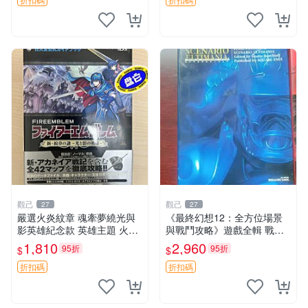
觀己
觀己
27
27
嚴選火炎紋章 魂牽夢繞光與
《最終幻想12：全方位場景
影英雄紀念款 英雄主題 火炎
與戰鬥攻略》遊戲全輯 戰略
紋章 武器收藏
遊戲 攻略書 全景解析
1,810
2,960
95折
95折
$
$
折扣碼
折扣碼