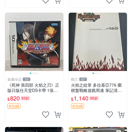
嘉藏珍品
觀己
12
27
《死神 第四部 火焰之刃》正
火焰之紋章 多拉基亞776 圍
版日版任天堂DS卡帶 1張，
棋盤戰略遊戲周邊 筆記清晰
同時購第二張起可減張， 成
圖像精美 指揮官收藏 圍棋盤
820
1,140
93折
95折
$
$
色如圖，原相機拍攝，一卡一
圍棋子 火焰之紋章
拍，因相機，光線環境等因
折扣碼
折扣碼
素，成色可能與實物