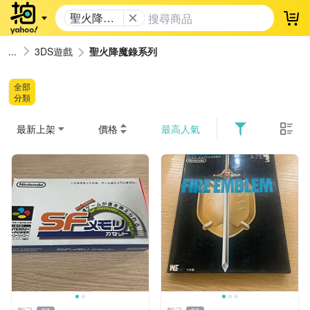
聖火降魔
登
錄系列
3DS遊戲
聖火降魔錄系列
全部
分類
最新上架
價格
最高人氣