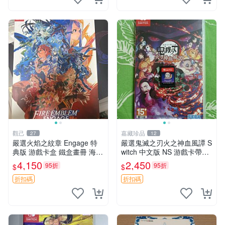
觀己
嘉藏珍品
27
12
嚴選火焰之紋章 Engage 特
嚴選鬼滅之刃火之神血風譚 S
典版 游戲卡盒 鐵盒畫冊 海報
witch 中文版 NS 游戲卡帶，
收藏推薦 火焰之紋章 Engag
兼容多款 Switch 主機。即刻
4,150
2,450
95折
95折
$
$
e 特典版 銀河包裝 限量珍藏
購買，速享遊戲樂趣！ 鬼滅
火焰之紋章 Engage
之刃 血風譚 Switch
折扣碼
折扣碼