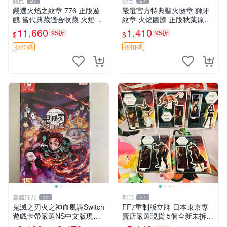
觀己
觀己
27
27
嚴選火焰之紋章 776 正版遊
嚴選官方特典聖火徽章 獅牙
戲 當代典藏適合收藏 火焰之
紋章 火焰圖騰 正版秋葉原直
紋章 角色 典藏版
送 聖火紋章 套裝 獅牙紋章
11,660
1,410
95折
95折
$
$
折扣碼
折扣碼
嘉藏珍品
觀己
12
27
鬼滅之刃火之神血風譚Switch
FF7重制版立牌 日本東京專
遊戲卡帶嚴選NS中文版現貨
賣店嚴選現貨 5個全新未拆封
鬼滅之刃 Switch 中文 游戲卡
最終幻想7重制版 立牌 日本