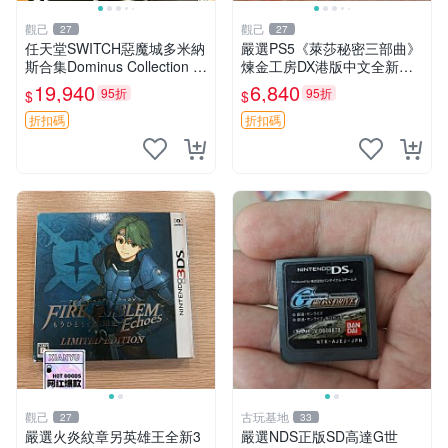
觀己
觀己
27
27
任天堂SWITCH惡魔城多米納
嚴選PS5《萊莎秘密三部曲》
斯合集Dominus Collection L
煉金工房DX港版中文全新未
RG典藏版 美版 全新未拆 包
拆封遊戲三部曲內容：常暗女
19,940
6,840
95折
95折
$
$
裝完好 限量珍藏 電玩遊戲 卡
王與秘密藏身處 DX 遺失傳說
片 收藏品 游樂
與秘密妖精 DX 合集 煉金工
折扣碼
折扣碼
房 測試 版
觀己
古玩基地
27
33
嚴選火炎紋章另英雄王全新3
嚴選NDS正版SD高達G世