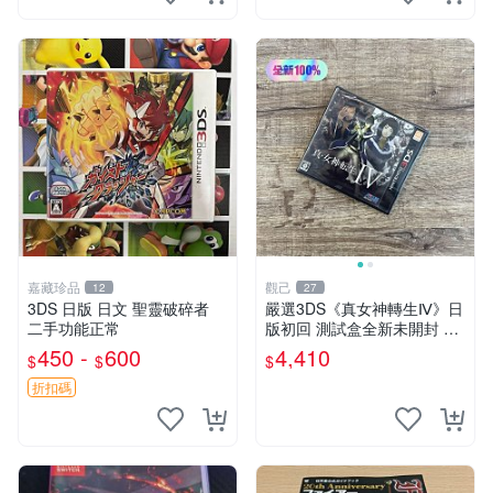
嘉藏珍品
觀己
12
27
3DS 日版 日文 聖靈破碎者
嚴選3DS《真女神轉生Ⅳ》日
二手功能正常
版初回 測試盒全新未開封 RP
G遊戲卡帶 真女神 轉生 IV 卡
450 -
600
4,410
$
$
$
帶
折扣碼