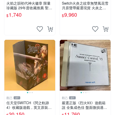
火焰之韻初代神火徽章 限量
Switch火炎之紋章無雙風花雪
珍藏版 29年度收藏推薦 聖火
月原聲帶嚴選現貨 火炎之紋
徽章 測試特典 初代電玩
章 Switch 原聲帶 歌曲 OST
1,740
9,960
$
$
觀己
觀己
27
27
任天堂SWITCH《閃之軌跡
嚴選正版《烈火93》遊戲箱
4》收藏版遊戲，英文原裝，
說 全集成色佳 盤面微損適合
全新未開封 閃之軌跡4 游戲
收藏 烈火93 組 套 記錄片
20,150
11,760