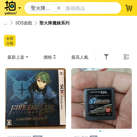
聖火降魔
登
錄系列
3DS遊戲
聖火降魔錄系列
全部
分類
最新上架
價格
最高人氣