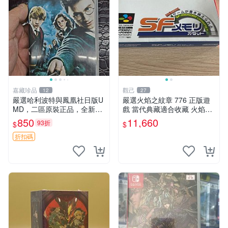
嘉藏珍品
觀己
12
27
嚴選哈利波特與鳳凰社日版U
嚴選火焰之紋章 776 正版遊
MD，二區原裝正品，全新如
戲 當代典藏適合收藏 火焰之
圖展示 收藏推薦 DVD UMD
紋章 角色 典藏版
850
11,660
93折
$
$
特效游戲
折扣碼