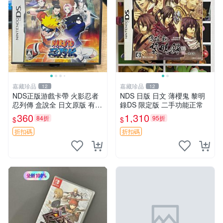
嘉藏珍品
嘉藏珍品
12
12
NDS正版游戲卡帶 火影忍者
NDS 日版 日文 薄櫻鬼 黎明
忍列傳 盒說全 日文原版 有測
錄DS 限定版 二手功能正常
試圖 可
360
1,310
84折
95折
$
$
折扣碼
折扣碼