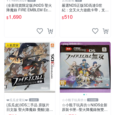
Y1748903029
古玩基地
535
33
(全新現貨限定版)N3DS 聖火
嚴選NDS正版SD高達G世
降魔錄 FIRE EMBLEM Echo
紀：交叉火力遊戲卡帶，支援
es 另一位英雄王 中文限定版
3DS輕鬆遊玩。 世紀機甲 機
1,690
510
$
$
動武裝 可用卡帶
人氣賣家
❤️瓜瓜皮電玩❤️
☆小瓶子玩具坊☆
2402
10088
{瓜瓜皮}3DS二手品 原版片
☆小瓶子玩具坊☆N3DS全新
日文版 聖火降魔錄 覺醒(遊戲
原裝卡匣--聖火降魔錄無雙
都能回收)
《Fire Emblem 無雙》(日版)