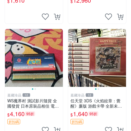
1,610
12,960
$
$
文 版本
版
嘉藏珍品
嘉藏珍品
12
12
WS魔界村 測試影片隨貨 全
任天堂 3DS《火焰紋章：覺
國發貨 日本原裝品相佳 電玩
醒》廉版 游戲卡帶 全新未拆
動漫遊戲 軟體游戲
封 完美膜保護 購買需查機器
4,160
1,640
95折
95折
$
$
火焰紋章 煥醒 3ds
折扣碼
折扣碼