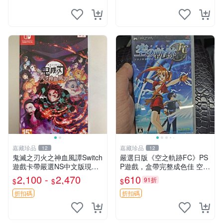
嘉藏珍品
嘉藏珍品
12
12
鬼滅之刃火之神血風譚Switch
嚴選日版《空之軌跡FC》PS
遊戲卡帶嚴選NS中文版現貨
P遊戲，盒帶完整成色佳 空之
鬼滅之刃 Switch 中文 游戲卡
軌跡 FC PSP 遊戲盒帶 游戯
2,100 -
2,470
610
91折
$
$
$
帶 發貨快
王
折扣碼
折扣碼