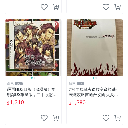
觀己
觀己
27
27
嚴選NDS日版《薄櫻鬼》黎
776年典藏火炎紋章多拉基亞
明錄DS限量版，二手狀態完
嚴選攻略書適合收藏 火炎紋
好，功能正常遊戲體驗無遺憾
章 多拉基亞 攻略 書籍
1,310
1,280
$
$
薄櫻鬼 NDS 游戲