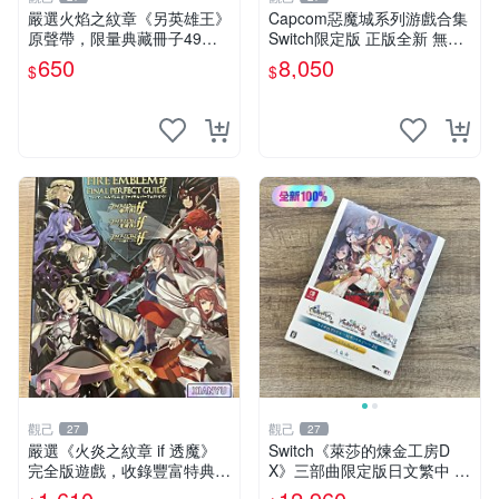
嚴選火焰之紋章《另英雄王》
Capcom惡魔城系列游戲合集
原聲帶，限量典藏冊子49首
Switch限定版 正版全新 無鎖
歌單79頁 另英雄王 燈塔 輪迴
無刪改 惡魔城 合集 游戲機游
650
8,050
$
$
傳說
戲
觀己
觀己
27
27
嚴選《火炎之紋章 if 透魔》
Switch《萊莎的煉金工房D
完全版遊戲，收錄豐富特典適
X》三部曲限定版日文繁中 全
合收藏家 火炎之紋章 繁體 中
新未開封 為你典藏 游戲 劇場