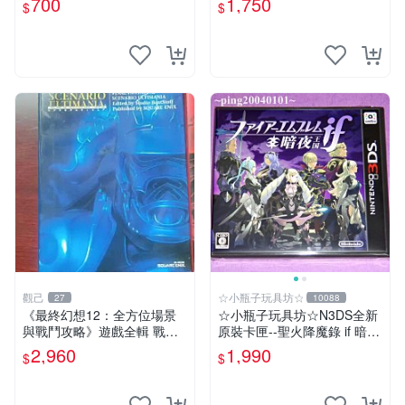
700
1,750
$
$
觀己
☆小瓶子玩具坊☆
27
10088
《最終幻想12：全方位場景
☆小瓶子玩具坊☆N3DS全新
與戰鬥攻略》遊戲全輯 戰略
原裝卡匣--聖火降魔錄 if 暗夜
遊戲 攻略書 全景解析
王國 (日版)
2,960
1,990
$
$