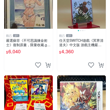
觀己
觀己
27
27
嚴選蘇菲《不可思議煉金術
任天堂SWITCH遊戲《冥界清
士》復制原畫，限量收藏.geo
道夫》中文版 游戲主機嚴選
店專供 不朽煉金術士 超限原
新品 拍賣前詳談 crypt custo
6,040
4,360
$
$
畫 國寶版
dian 游玩 游戲機