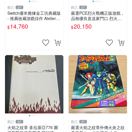
觀己
觀己
27
27
Switch優米雅煉金工坊典藏版
嚴選PCE烈火戰機正版遊戲，
- 推薦收藏游戲佳作 Atelier系
品相優良直送家門口 烈火戰
列 游戲 心動
機 測試版 電玩 正版遊戲
14,760
20,150
$
$
觀己
觀己
27
27
火焰之紋章 多拉基亞776 圍
嚴選火焰之紋章外傳火炎之紋