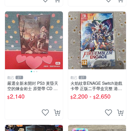
觀己
觀己
27
27
嚴選全新未開封 PS3 黃昏天
火焰紋章ENAGE Switch遊戲
空的煉金術士 原聲帶 CD 鈴
卡帶 正版二手帶盒完整 港日
木光司 錦織アトリエ 黃昏天
歐隨機 一代支援多人對戰 fla
2,140
2,200 -
2,650
$
$
$
空 煉金術士 原聲帶
meswch 火焰紋章 游戲卡帶