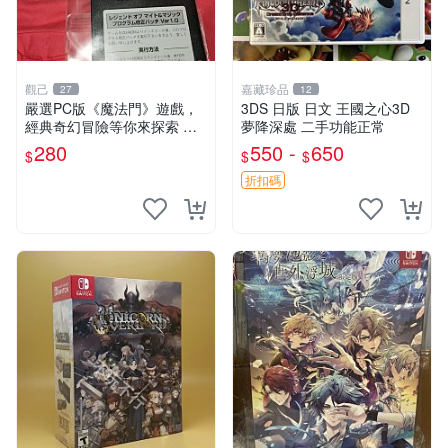
觀己
嘉藏珍品
27
12
嚴選PC版《魔法門》遊戲，
3DS 日版 日文 王國之心3D
經典奇幻冒險等你來探索 游
夢降深處 二手功能正常
戲、電競、冒險
280
550 -
650
$
$
$
折扣碼