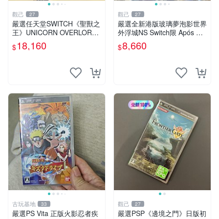
觀己
觀己
27
27
嚴選任天堂SWITCH《聖獸之
嚴選全新港版玻璃夢泡影世界
王》UNICORN OVERLORD
外浮城NS Switch限 Após 新
遊戲，新品未拆盒，適合收藏
發行乙女遊戲收藏版 恐龍王
18,160
8,660
$
$
聖獸之王 Unicorn Overlord N
蛇妖 女神
intend
古玩基地
觀己
33
27
嚴選PS Vita 正版火影忍者疾
嚴選PSP《邊境之門》日版初