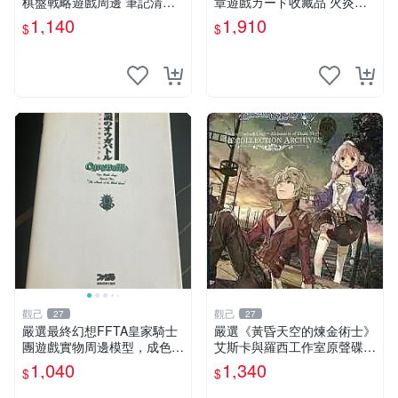
棋盤戰略遊戲周邊 筆記清晰
章遊戲カード收藏品 火炎之
圖像精美 指揮官收藏 圍棋盤
紋章 卡片 游戲卡
1,140
1,910
$
$
圍棋子 火焰之紋章
觀己
觀己
27
27
嚴選最終幻想FFTA皇家騎士
嚴選《黃昏天空的煉金術士》
團遊戲實物周邊模型，成色佳
艾斯卡與羅西工作室原聲碟
單件直售 最終幻想、FFTA、
游戲音樂 CD 黃昏天空 錢金
1,040
1,340
$
$
皇家騎士團
術士 網路遊戲