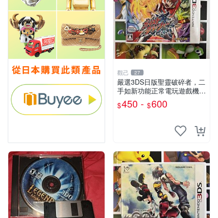
觀己
27
嚴選3DS日版聖靈破碎者，二
手如新功能正常電玩遊戲機
聖靈破碎者 3DS 日版 電玩
450 -
600
$
$
測試無誤