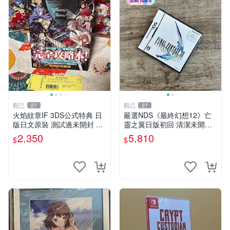
觀己
觀己
27
27
火焰紋章IF 3DS公式特典 日
嚴選NDS《最終幻想12》亡
版日文原裝 測試過未開封 攻
靈之翼日版初回 清潔未開盒
略書隨附 火焰紋章IF 精確圖
新品遊戲卡帶 最終幻想12 亡
2,350
5,810
$
$
像 特典 游戲機版
靈之翼 NDS 測試版