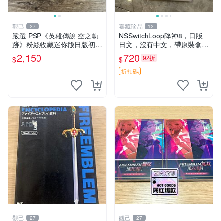
觀己
嘉藏珍品
27
12
嚴選 PSP《英雄傳說 空之軌
NSSwitchLoop降神8，日版
跡》粉絲收藏迷你版日版初回
日文，沒有中文，帶原裝盒，
測試卡 新品未開封 軨跡系列
功能完好，二手物品非質量問
2,150
720
92折
$
$
收藏版 未拆封
題不退不換
折扣碼
觀己
觀己
27
27