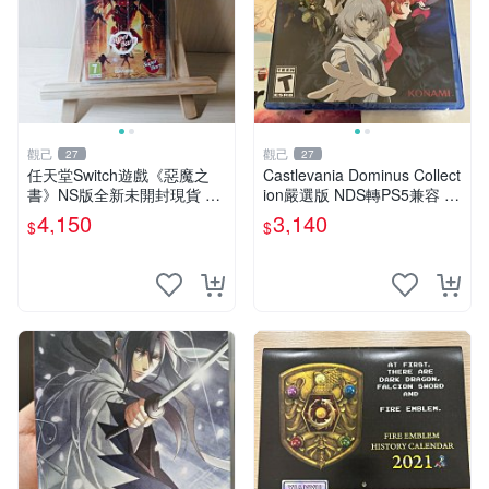
觀己
觀己
27
27
任天堂Switch遊戲《惡魔之
Castlevania Dominus Collect
書》NS版全新未開封現貨 推
ion嚴選版 NDS轉PS5兼容 收
薦收藏 游戲機 電玩 測試用機
藏家必備 電腦遊戲 Dominus
4,150
3,140
$
$
Collection 整體