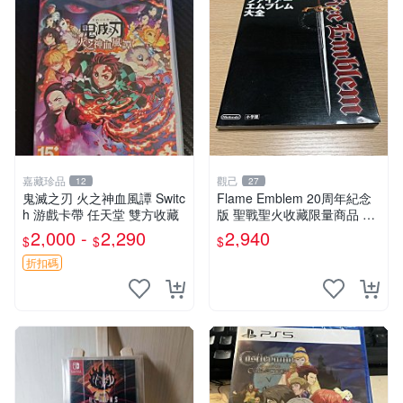
嘉藏珍品
觀己
12
27
鬼滅之刃 火之神血風譚 Switc
Flame Emblem 20周年紀念
h 游戲卡帶 任天堂 雙方收藏
版 聖戰聖火收藏限量商品 火
焰 國產 再現版
2,000 -
2,290
2,940
$
$
$
折扣碼