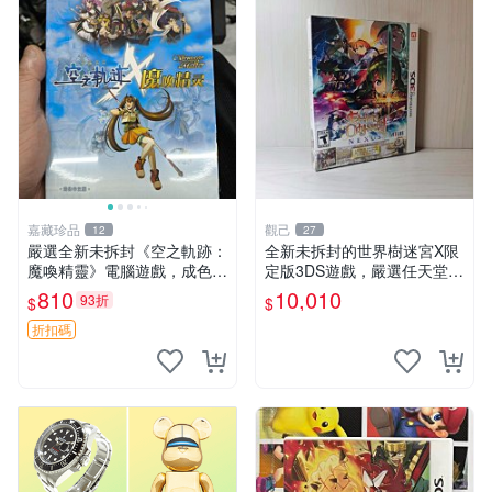
嘉藏珍品
觀己
12
27
嚴選全新未拆封《空之軌跡：
全新未拆封的世界樹迷宮X限
魔喚精靈》電腦遊戲，成色優
定版3DS遊戲，嚴選任天堂現
異直送家門口。空之軌跡 電
貨 世界樹迷宮 X 限定 版本
810
10,010
93折
$
$
腦游戲 魔呼精靈
游戲 任天堂 3ds
折扣碼