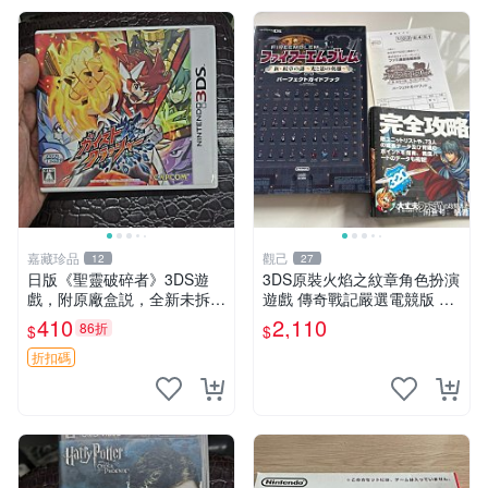
嘉藏珍品
觀己
12
27
日版《聖靈破碎者》3DS遊
3DS原裝火焰之紋章角色扮演
戲，附原廠盒説，全新未拆封
遊戲 傳奇戰記嚴選電競版 新
聖靈破碎者 3ds 游戲 正版盒
古賬成色保真 火焰之紋章 游
410
2,110
86折
$
$
裝
戲 3DS 廣受好評
折扣碼