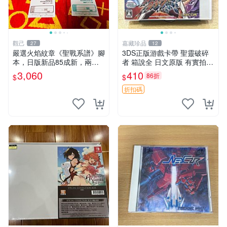
觀己
嘉藏珍品
27
12
嚴選火焰紋章《聖戰系譜》腳
3DS正版游戲卡帶 聖靈破碎
本，日版新品85成新，兩本
者 箱說全 日文原版 有實拍圖
打包直送 火焰紋章 國外版本
包讀取
3,060
410
86折
$
$
腳本原作
折扣碼