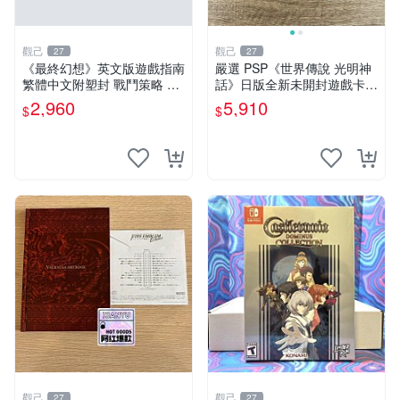
觀己
觀己
27
27
《最終幻想》英文版遊戲指南
嚴選 PSP《世界傳說 光明神
繁體中文附塑封 戰鬥策略 手
話》日版全新未開封遊戲卡帶
機遊戲 指南書
世界傳說 光明神話 PSP 日版
2,960
5,910
$
$
新GameState
觀己
觀己
27
27