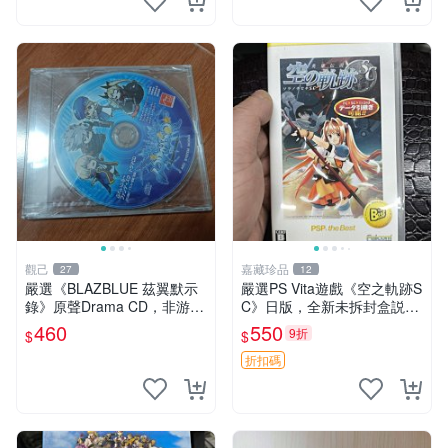
觀己
嘉藏珍品
27
12
嚴選《BLAZBLUE 茲翼默示
嚴選PS Vita遊戲《空之軌跡S
錄》原聲Drama CD，非游戲
C》日版，全新未拆封盒説完
光碟，適合收藏 蒼翼 默示錄
整 成色佳 空之軌跡SC PS Vit
460
550
9折
$
$
游玩
a 日版 盒説 完整
折扣碼