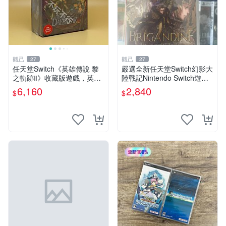
觀己
觀己
27
27
任天堂Switch《英雄傳說 黎
嚴選全新任天堂Switch幻影大
之軌跡Ⅱ》收藏版遊戲，英文
陸戰記Nintendo Switch遊戲
原裝全新未開包 Daybreak 2
卡帶，港版繁體中文未開封
6,160
2,840
$
$
收藏版 游戲機臺
幻想大陸 戰記 港版