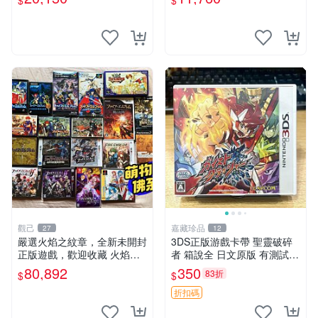
$
$
卡帶
觀己
嘉藏珍品
27
12
嚴選火焰之紋章，全新未開封
3DS正版游戲卡帶 聖靈破碎
正版遊戲，歡迎收藏 火焰之
者 箱說全 日文原版 有測試圖
紋章 遊戲 新版 收藏品
可
80,892
350
83折
$
$
折扣碼