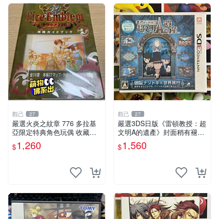
觀己
觀己
27
27
嚴選火炎之紋章 776 多拉基
嚴選3DS日版《雷頓教授：超
亞限定特典角色玩偶 收藏推
文明A的遺產》封面稍有褪色
薦 776 玩偶 角色 拉基
全新未開封遊戲卡帶 雷頓教
1,260
1,560
$
$
授 3DS 卡帶 游玩版