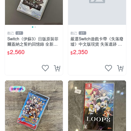
觀己
觀己
27
27
Switch《伊蘇3》日版原裝菲
嚴選Switch遊戲卡帶《失落廢
爾蓋納之誓約回憶錄 全新品
墟》中文版現貨 失落遺跡 游
未開封 伊蘇3 遊戲卡帶 回憶
戲卡帶 Switch 中文
2,560
2,350
$
$
錄 未拆封