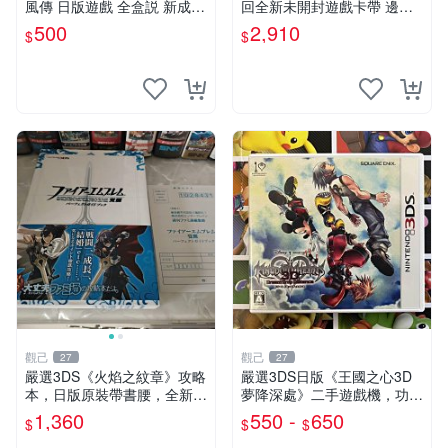
風傳 日版遊戲 全盒説 新成色
回全新未開封遊戲卡帶 邊境
推薦 收藏 吉他 游戲
之門 PSP 日版 新品 無拆封
500
2,910
$
$
測試過
觀己
觀己
27
27
嚴選3DS《火焰之紋章》攻略
嚴選3DS日版《王國之心3D
本，日版原裝帶書腰，全新未
夢降深處》二手遊戲機，功能
拆封推薦收藏 火焰之紋章 策
正常 Dream降深處 3DS 國王
1,360
550 -
650
$
$
$
略 導讀
之心