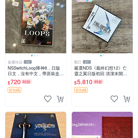
嘉藏珍品
觀己
12
27
NSSwitchLoop降神8，日版
嚴選NDS《最終幻想12》亡
日文，沒有中文，帶原裝盒，
靈之翼日版初回 清潔未開盒
功能完好，二手物品非質量問
新品遊戲卡帶 最終幻想12 亡
720
5,810
92折
95折
$
$
題不退不換
靈之翼 NDS 測試版
折扣碼
折扣碼