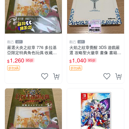
觀己
觀己
27
27
嚴選火炎之紋章 776 多拉基
火焰之紋章覺醒 3DS 遊戲嚴
亞限定特典角色玩偶 收藏推
選 攻略聖火徽章 畫像 書籍
薦 776 玩偶 角色 拉基
內容
1,260
1,040
95折
95折
$
$
折扣碼
折扣碼