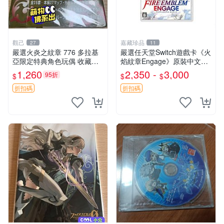
觀己
嘉藏珍品
27
11
嚴選火炎之紋章 776 多拉基
嚴選任天堂Switch遊戲卡《火
亞限定特典角色玩偶 收藏推
焰紋章Engage》原裝中文
薦 776 玩偶 角色 拉基
版，全新未拆封海外隨機發
1,260
2,350 -
3,000
95折
$
$
$
火焰紋章 國行 Switch 游戲卡
帶
折扣碼
折扣碼