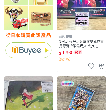
觀己
27
Switch火炎之紋章無雙風花雪
月原聲帶嚴選現貨 火炎之紋
章 Switch 原聲帶 歌曲 OST
9,960
95折
$
折扣碼