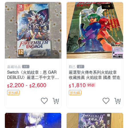
嘉藏珍品
觀己
11
27
Switch《火焰紋章：恩 GAR
嚴選聖火傳奇系列火焰紋章
DEBLEU》嚴選二手中文字幕
收藏推薦 火焰紋章 國產 營造
遊戲卡帶 正版 港日美三種可
2,200 -
2,600
1,810
95折
$
$
$
選 純盒販 帶盒不議 恩 GARD
EBLEU 港版 日版
折扣碼
折扣碼