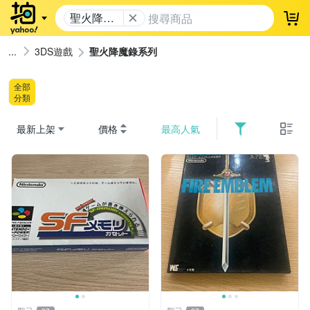
聖火降魔
登
錄系列
3DS遊戲
聖火降魔錄系列
全部
分類
最新上架
價格
最高人氣