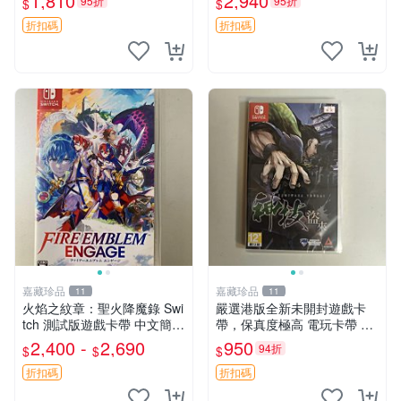
1,810
2,940
95折
95折
$
$
折扣碼
折扣碼
嘉藏珍品
嘉藏珍品
11
11
火焰之紋章：聖火降魔錄 Swi
嚴選港版全新未開封遊戲卡
tch 測試版遊戲卡帶 中文簡體
帶，保真度極高 電玩卡帶 游
繁體現貨 火焰之紋章 engage
戲卡帶 卡片包裝
2,400 -
2,690
950
94折
$
$
$
國行外版中文 Switch 測試版
卡帶 現貨 火焰
折扣碼
折扣碼