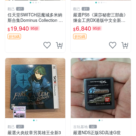
觀己
觀己
27
27
任天堂SWITCH惡魔城多米納
嚴選PS5《萊莎秘密三部曲》
斯合集Dominus Collection L
煉金工房DX港版中文全新未
RG典藏版 美版 全新未拆 包
拆封遊戲三部曲內容：常暗女
19,940
6,840
95折
95折
$
$
裝完好 限量珍藏 電玩遊戲 卡
王與秘密藏身處 DX 遺失傳說
片 收藏品 游樂
與秘密妖精 DX 合集 煉金工
折扣碼
折扣碼
房 測試 版
觀己
古玩基地
27
32
嚴選火炎紋章另英雄王全新3
嚴選NDS正版SD高達G世