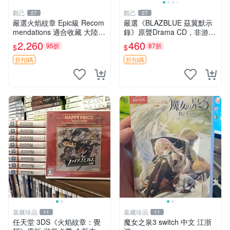
觀己
觀己
27
27
嚴選火焰紋章 Epic級 Recom
嚴選《BLAZBLUE 茲翼默示
mendations 適合收藏 大陸紋
錄》原聲Drama CD，非游戲
章 火焰紋章 Exp
光碟，適合收藏 蒼翼 默示錄
2,260
460
95折
87折
$
$
游玩
折扣碼
折扣碼
嘉藏珍品
嘉藏珍品
11
11
任天堂 3DS《火焰紋章：覺
魔女之泉3 switch 中文 江浙