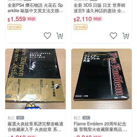
全新PS4 爍石物語 火花石 Sp
全新 3DS 日版 日文 世界樹
arklite 歐版中文英文法文德文
迷宮5 遠久神話的盡頭 全新
【支持PSPS5】 【原裝正版
未拆封 非二手封裝
1,559
2,110
95折
95折
$
$
實體游戲】 【歐版支持中
文，英文，法文（法國）
折扣碼
折扣碼
觀己
觀己
27
27
嚴選火炎紋章系譜完整攻略適
Flame Emblem 20周年紀念
合收藏家入手 火炎紋章 系譜
版 聖戰聖火收藏限量商品 火
攻略
焰 國產 再現版