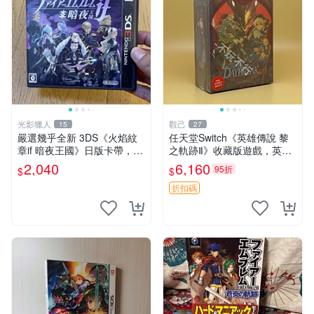
光影獵人
觀己
15
27
嚴選幾乎全新 3DS《火焰紋
任天堂Switch《英雄傳說 黎
章if 暗夜王國》日版卡帶，附
之軌跡Ⅱ》收藏版遊戲，英文
原裝盒子保存極佳，卡帶乾淨
原裝全新未開包 Daybreak 2
2,040
6,160
95折
$
$
無刮痕，讀取正常即插即玩。
收藏版 游戲機臺
支援所有 3DS 主機，日文原
折扣碼
版遊戲，戰棋