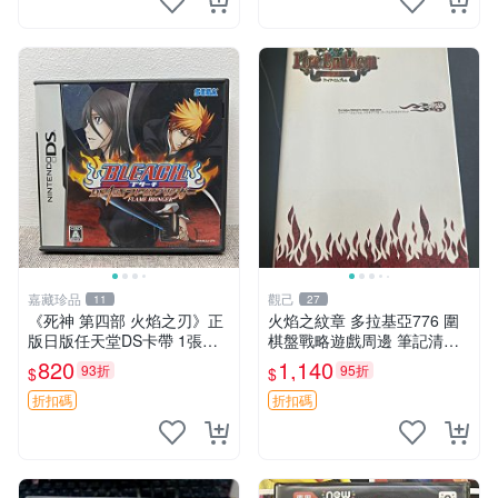
嘉藏珍品
觀己
11
27
《死神 第四部 火焰之刃》正
火焰之紋章 多拉基亞776 圍
版日版任天堂DS卡帶 1張，
棋盤戰略遊戲周邊 筆記清晰
同時購第二張起可減張， 成
圖像精美 指揮官收藏 圍棋盤
820
1,140
93折
95折
$
$
色如圖，原相機拍攝，一卡一
圍棋子 火焰之紋章
拍，因相機，光線環境等因
折扣碼
折扣碼
素，成色可能與實物