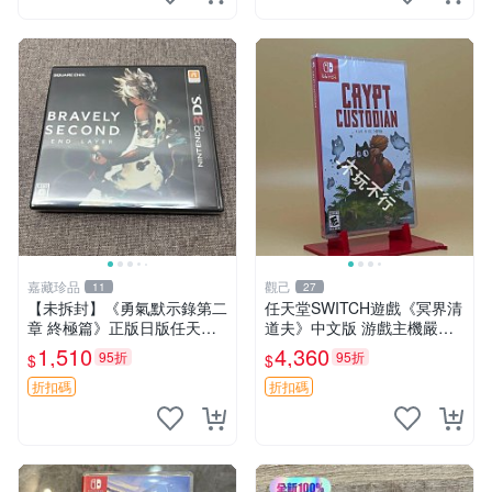
嘉藏珍品
觀己
11
27
【未拆封】《勇氣默示錄第二
任天堂SWITCH遊戲《冥界清
章 終極篇》正版日版任天堂3
道夫》中文版 游戲主機嚴選
DS卡帶 狀態：全新未拆封，
新品 拍賣前詳談 crypt custo
1,510
4,360
95折
95折
$
$
由于未拆封無法檢查內部狀況
dian 游玩 游戲機
以及是否存在官瑕等問題…
折扣碼
折扣碼
成色如圖，原相機