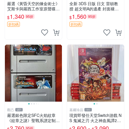
嚴選《黃昏天空的煉金術士》
全新 3DS 日版 日文 雷頓教
艾斯卡與羅西工作室原聲碟
授 超文明A的遺產 封面褪色
游戲音樂 CD 黃昏天空 錢金
全新未拆封 非二手封裝
1,340
1,560
95折
95折
$
$
術士 網路遊戲
折扣碼
折扣碼
觀己
嘉藏珍品
27
11
嚴選銀色限定SFC火焰紋章
現貨即發任天堂Switch游戲 N
《紋章之謎》聖戰系譜定制
S 鬼滅之刃 火之神血風譚2
版，兩作套裝 火焰紋章 織田
海外版本卡帶（港日韓歐美版
2,760
2,600 -
3,090
95折