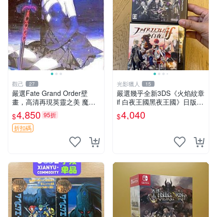
觀己
光影獵人
27
15
嚴選Fate Grand Order壁
嚴選幾乎全新3DS《火焰紋章
畫，高清再現英靈之美 魔法
if 白夜王國黑夜王國》日版遊
少女 國民度高
戲卡帶，原裝附盒帶書，保存
4,850
4,040
95折
$
$
極佳，無任何損傷，讀寫正
常，即插即玩，支援所有3DS
折扣碼
主機，適合玩家收