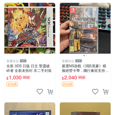
嘉藏珍品
嘉藏珍品
11
11
全新 3DS 日版 日文 聖靈破
嚴選NS游戲《消防英豪》模
碎者 全新未拆封 非二手封裝
擬經營卡帶，國行兼容支持中
文顯示，全新未拆封直送！消
1,030
2,040
95折
95折
$
$
防模擬游戲推薦收藏 消防模
擬 游戲卡帶 Switch游戲
折扣碼
折扣碼