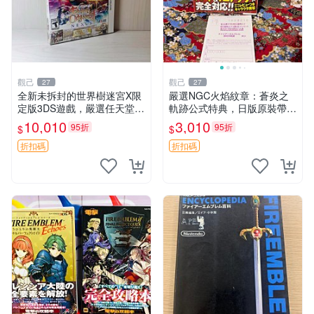
觀己
觀己
27
27
全新未拆封的世界樹迷宮X限
嚴選NGC火焰紋章：蒼炎之
定版3DS遊戲，嚴選任天堂現
軌跡公式特典，日版原裝帶側
貨 世界樹迷宮 X 限定 版本
邊函套，保存極佳95成新 蒼
10,010
3,010
95折
95折
$
$
游戲 任天堂 3ds
炎之軌跡 公式特典 NGC日版
折扣碼
折扣碼