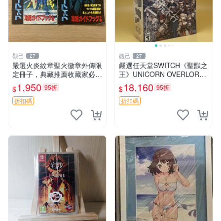
觀己
觀己
27
27
嚴選火炎紋章聖火徽章外傳限
嚴選任天堂SWITCH《聖獸之
定冊子，典藏推薦收藏家必入
王》UNICORN OVERLORD
火炎紋章 國畫 徽章 外傳 限
遊戲，新品未拆盒，適合收藏
1,950
18,160
95折
95折
$
$
量冊
聖獸之王 Unicorn Overlord N
intend
折扣碼
折扣碼