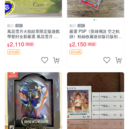
觀己
觀己
27
27
風花雪月火焰紋章限定版遊戲
嚴選 PSP《英雄傳說 空之軌
帶塑封全新嚴選 風花雪月 火
跡》粉絲收藏迷你版日版初回
焰紋章 限定版
測試卡 新品未開封 軨跡系列
2,110
2,150
95折
95折
$
$
收藏版 未拆封
折扣碼
折扣碼