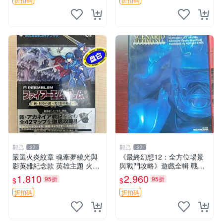
觀己
觀己
27
27
嚴選火炎紋章 魂牽夢繞光與
《最終幻想12：全方位場景
影英雄紀念款 英雄主題 火炎
與戰鬥攻略》遊戲全輯 戰略
紋章 武器收藏
遊戲 攻略書 全景解析
1,810
2,960
95折
95折
$
$
折扣碼
折扣碼