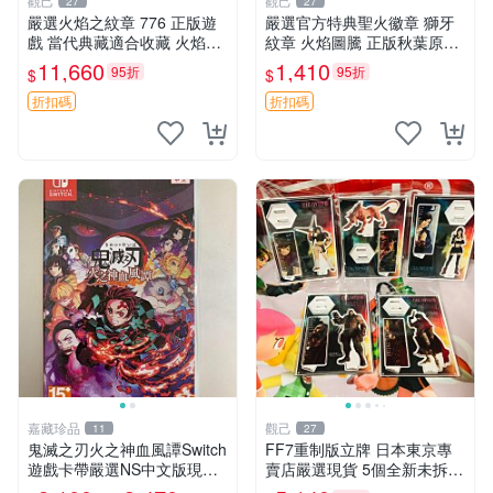
觀己
觀己
27
27
嚴選火焰之紋章 776 正版遊
嚴選官方特典聖火徽章 獅牙
戲 當代典藏適合收藏 火焰之
紋章 火焰圖騰 正版秋葉原直
紋章 角色 典藏版
送 聖火紋章 套裝 獅牙紋章
11,660
1,410
95折
95折
$
$
折扣碼
折扣碼
嘉藏珍品
觀己
11
27
鬼滅之刃火之神血風譚Switch
FF7重制版立牌 日本東京專
遊戲卡帶嚴選NS中文版現貨
賣店嚴選現貨 5個全新未拆封
鬼滅之刃 Switch 中文 游戲卡
最終幻想7重制版 立牌 日本