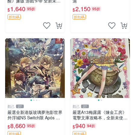
醒》廉版 游戲卡帶 全新未拆
滬
封 完美膜保護 購買需查機器
1,640
2,150
95折
95折
$
$
火焰紋章 煥醒 3ds
折扣碼
折扣碼
觀己
觀己
27
27
嚴選全新港版玻璃夢泡影世界
嚴選A13梅露露《煉金工房》
外浮城NS Switch限 Após 新
電擊文庫攻略本，全新未使用
發行乙女遊戲收藏版 恐龍王
角色扮演 電擊文庫 煉金工房
8,660
940
95折
94折
$
$
蛇妖 女神
折扣碼
折扣碼